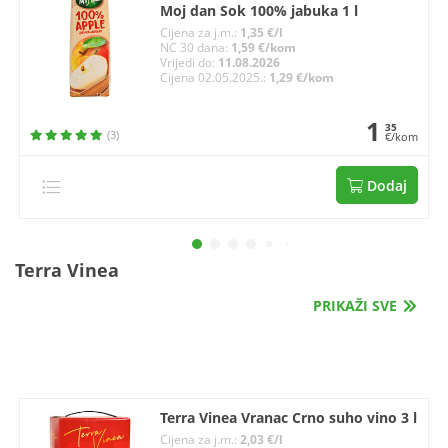
Moj dan Sok 100% jabuka 1 l
Cijena za j.m.:
1,35 €/l
NC 30 dana:
1,59 €/kom
Vrijedi do:
11.08.2026
Cijena 02.05.2025.:
1,29 €/kom
1
35
(3)
€/kom
Dodaj
Terra Vinea
PRIKAŽI SVE
Terra Vinea Vranac Crno suho vino 3 l
Cijena za j.m.:
2,03 €/l