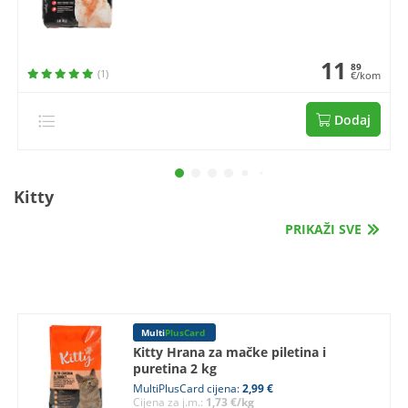
11
89
(1)
€/kom
Dodaj
Kitty
PRIKAŽI SVE
Multi
PlusCard
Kitty Hrana za mačke piletina i
puretina 2 kg
MultiPlusCard cijena:
2,99 €
Cijena za j.m.:
1,73 €/kg