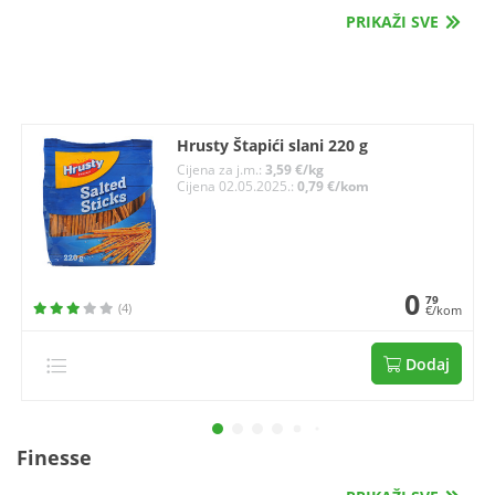
PRIKAŽI SVE
Hrusty Štapići slani 220 g
Cijena za j.m.:
3,59 €/kg
Cijena 02.05.2025.:
0,79 €/kom
0
79
(4)
€/kom
Dodaj
Finesse