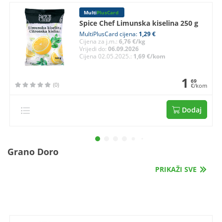
Multi
PlusCard
Spice Chef Limunska kiselina 250 g
MultiPlusCard cijena:
1,29 €
Cijena za j.m.:
6,76 €/kg
Vrijedi do:
06.09.2026
Cijena 02.05.2025.:
1,69 €/kom
1
69
(0)
€/kom
Dodaj
Grano Doro
PRIKAŽI SVE