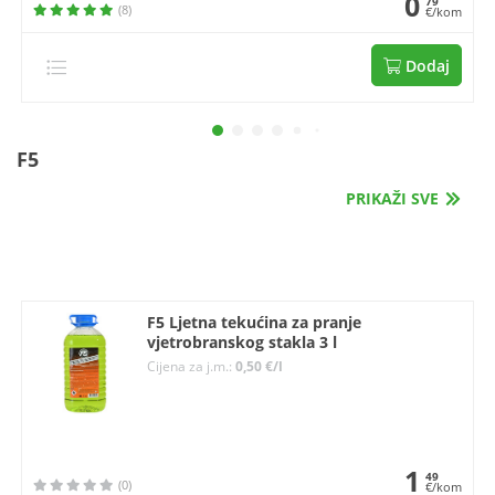
0
79
(8)
€/kom
Dodaj
F5
PRIKAŽI SVE
F5 Ljetna tekućina za pranje
vjetrobranskog stakla 3 l
Cijena za j.m.:
0,50 €/l
1
49
(0)
€/kom