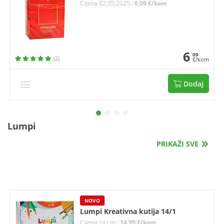
Cijena 02.05.2025.:
6,09 €/kom
6
09
(2)
€/kom
Dodaj
Lumpi
PRIKAŽI SVE
NOVO
Lumpi Kreativna kutija 14/1
Cijena za j.m.:
14,99 €/kom