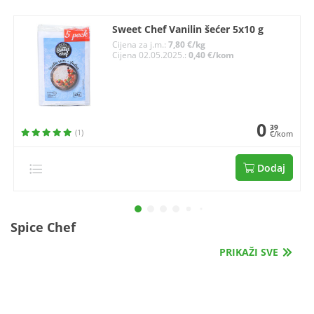
Sweet Chef Vanilin šećer 5x10 g
Cijena za j.m.:
7,80 €/kg
Cijena 02.05.2025.:
0,40 €/kom
0
39
(1)
€/kom
Dodaj
Spice Chef
PRIKAŽI SVE