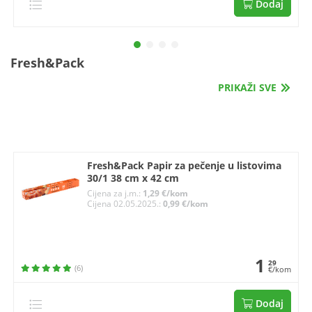
Dodaj
Fresh&Pack
PRIKAŽI SVE
Fresh&Pack Papir za pečenje u listovima
30/1 38 cm x 42 cm
Cijena za j.m.:
1,29 €/kom
Cijena 02.05.2025.:
0,99 €/kom
1
29
(6)
€/kom
Dodaj