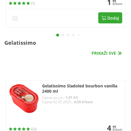
1
99
(1)
€/kom
Dodaj
Gelatissimo
PRIKAŽI SVE
Gelatissimo Sladoled bourbon vanilla
2400 ml
Cijena za j.m.:
1,91 €/l
Cijena 02.05.2025.:
4,59 €/kom
4
59
(22)
€/kom