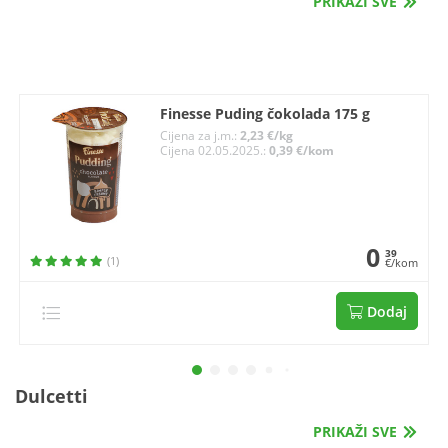
PRIKAŽI SVE
Finesse Puding čokolada 175 g
Cijena za j.m.:
2,23 €/kg
Cijena 02.05.2025.:
0,39 €/kom
0
39
(1)
€/kom
Dodaj
Dulcetti
PRIKAŽI SVE