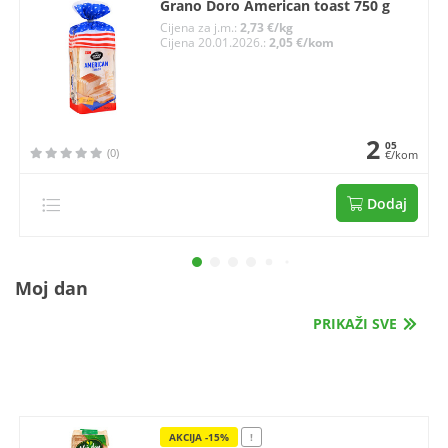
Grano Doro American toast 750 g
Cijena za j.m.:
2,73 €/kg
Cijena 20.01.2026.:
2,05 €/kom
2
05
(0)
€/kom
Dodaj
Moj dan
PRIKAŽI SVE
AKCIJA -15%
!