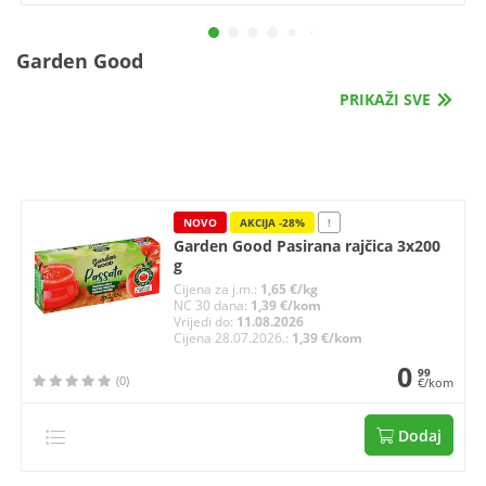
Garden Good
PRIKAŽI SVE
NOVO
AKCIJA -28%
!
Garden Good Pasirana rajčica 3x200
g
Cijena za j.m.:
1,65 €/kg
NC 30 dana:
1,39 €/kom
Vrijedi do:
11.08.2026
Cijena 28.07.2026.:
1,39 €/kom
0
99
(0)
€/kom
Dodaj