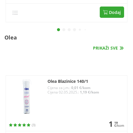
Dodaj
Olea
PRIKAŽI SVE
Olea Blazinice 140/1
Cijena za j.m.:
0,01 €/kom
Cijena 02.05.2025.:
1,19 €/kom
1
19
(3)
€/kom