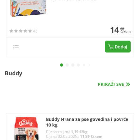
14
99
(0)
€/kom
Dodaj
Buddy
PRIKAŽI SVE
Buddy Hrana za pse govedina i povrće
10 kg
Cijena za j.m.:
1,19 €/kg
Cijena 02.05.2025.:
11,89 €/kom