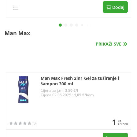
Dodaj
Man Max
PRIKAŽI SVE
Man Max Fresh 2in1 Gel za tuširanje i
šampon 300 ml
Cijena za j.m.:
3,50 €/l
Cijena 02.05.2025.:
1,05 €/kom
1
05
(0)
€/kom