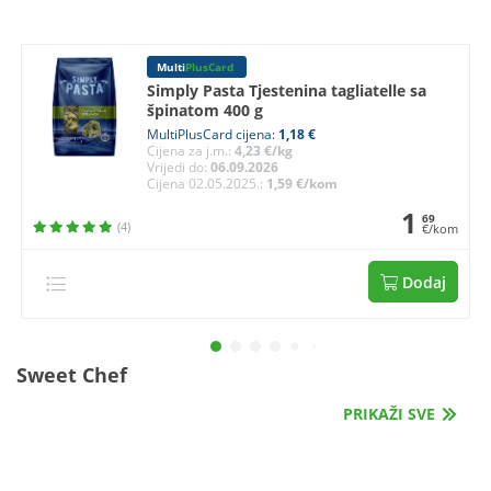
Multi
PlusCard
Simply Pasta Tjestenina tagliatelle sa
špinatom 400 g
MultiPlusCard cijena:
1,18 €
Cijena za j.m.:
4,23 €/kg
Vrijedi do:
06.09.2026
Cijena 02.05.2025.:
1,59 €/kom
1
69
(4)
€/kom
Dodaj
Sweet Chef
PRIKAŽI SVE