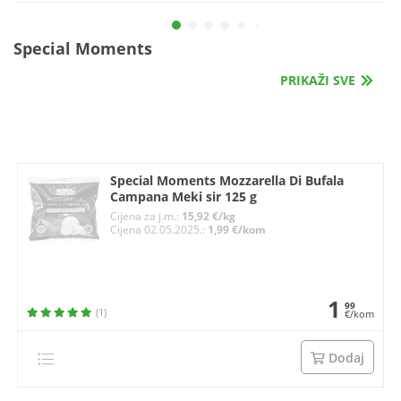
Special Moments
PRIKAŽI SVE
Special Moments Mozzarella Di Bufala
Campana Meki sir 125 g
Cijena za j.m.:
15,92 €/kg
Cijena 02.05.2025.:
1,99 €/kom
1
99
(1)
€/kom
Dodaj