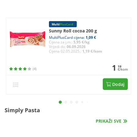
Multi
PlusCard
Sunny Roll cocoa 200 g
MultiPlusCard cijena:
1,09 €
Cijena za j.m.:
5,95 €/kg
Vrijedi do:
06.09.2026
Cijena 02.05.2025.:
1,19 €/kom
1
19
(4)
€/kom
Dodaj
Simply Pasta
PRIKAŽI SVE