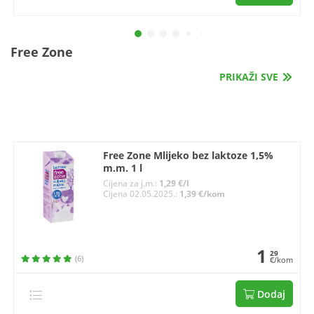
Free Zone
PRIKAŽI SVE
Free Zone Mlijeko bez laktoze 1,5%
m.m. 1 l
Cijena za j.m.:
1,29 €/l
Cijena 02.05.2025.:
1,39 €/kom
1
29
(6)
€/kom
Dodaj