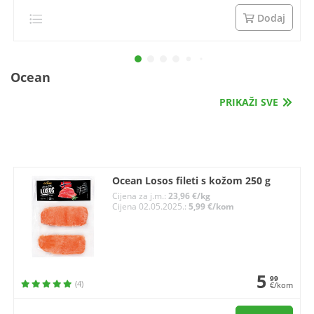
Dodaj
Ocean
PRIKAŽI SVE
Ocean Losos fileti s kožom 250 g
Cijena za j.m.:
23,96 €/kg
Cijena 02.05.2025.:
5,99 €/kom
5
99
(4)
€/kom