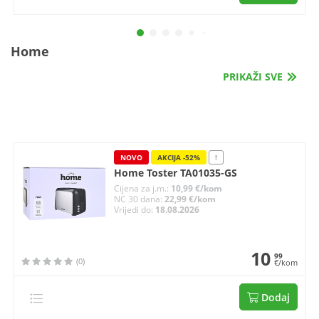
Home
PRIKAŽI SVE
NOVO
AKCIJA -52%
!
Home Toster TA01035-GS
Cijena za j.m.:
10,99 €/kom
NC 30 dana:
22,99 €/kom
Vrijedi do:
18.08.2026
10
99
(0)
€/kom
Dodaj