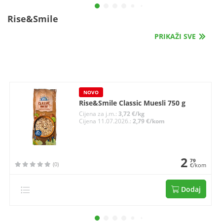
Rise&Smile
PRIKAŽI SVE
NOVO
Rise&Smile Classic Muesli 750 g
Cijena za j.m.:
3,72 €/kg
Cijena 11.07.2026.:
2,79 €/kom
2
79
(0)
€/kom
Dodaj