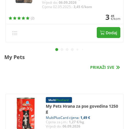
Vrijedi do:
06.09.2026
Cijena 02.05.2025.:
3,45 €/kom
3
45
(2)
€/kom
Dodaj
My Pets
PRIKAŽI SVE
Multi
PlusCard
My Pets Hrana za pse govedina 1250
g
MultiPlusCard cijena:
1,49 €
Cijena za j.m.:
1,27 €/kg
Vrijedi do:
06.09.2026