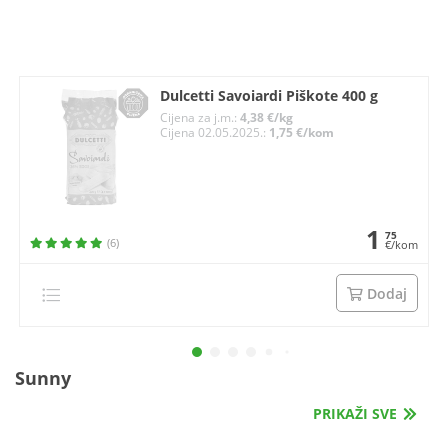
Dulcetti Savoiardi Piškote 400 g
Cijena za j.m.:
4,38 €/kg
Cijena 02.05.2025.:
1,75 €/kom
1
75
(6)
€/kom
Dodaj
Sunny
PRIKAŽI SVE