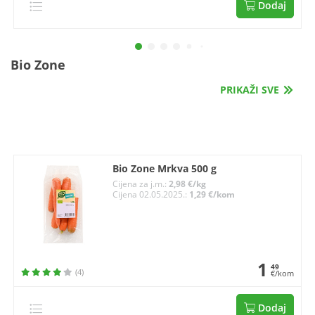
Dodaj
Bio Zone
PRIKAŽI SVE
Bio Zone Mrkva 500 g
Cijena za j.m.:
2,98 €/kg
Cijena 02.05.2025.:
1,29 €/kom
1
49
(4)
€/kom
Dodaj