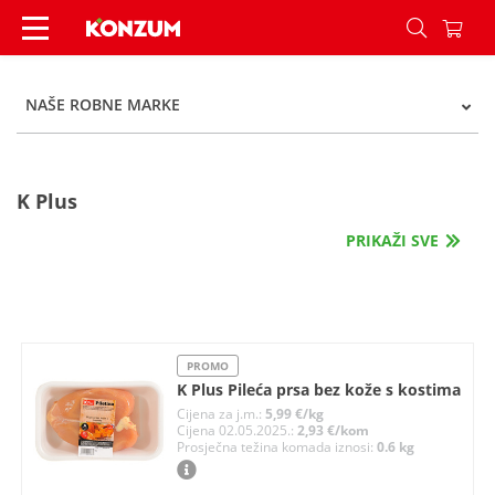
Naše robne marke - Konzum
NAŠE ROBNE MARKE
K Plus
PRIKAŽI SVE
PROMO
K Plus Pileća prsa bez kože s kostima
Cijena za j.m.:
5,99 €/kg
Cijena 02.05.2025.:
2,93 €/kom
Prosječna težina komada iznosi:
0.6 kg