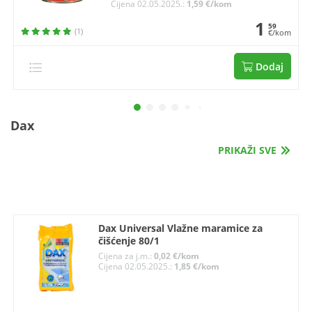
Cijena 02.05.2025.:
1,59 €/kom
1
59
(1)
€/kom
Dodaj
Dax
PRIKAŽI SVE
Dax Universal Vlažne maramice za
čišćenje 80/1
Cijena za j.m.:
0,02 €/kom
Cijena 02.05.2025.:
1,85 €/kom