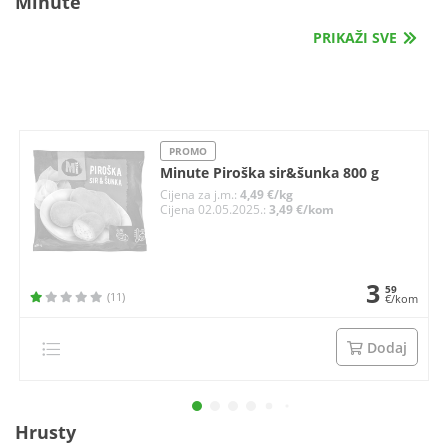
Minute
PRIKAŽI SVE
PROMO
Minute Piroška sir&šunka 800 g
Cijena za j.m.:
4,49 €/kg
Cijena 02.05.2025.:
3,49 €/kom
3
59
(11)
€/kom
Dodaj
Hrusty