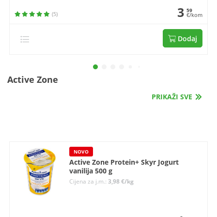
3
59
(5)
€/kom
Dodaj
Active Zone
PRIKAŽI SVE
NOVO
Active Zone Protein+ Skyr Jogurt
vanilija 500 g
Cijena za j.m.:
3,98 €/kg