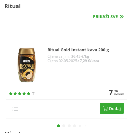
Ritual
PRIKAŽI SVE
Ritual Gold Instant kava 200 g
Cijena za j.m.:
36,45 €/kg
Cijena 02.05.2025.:
7,29 €/kom
7
29
(1)
€/kom
Dodaj