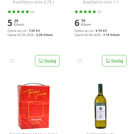
Kvalitetno vino 0,75 l
Kvalitetno vino 1 l
(4)
(9)
5
6
29
79
€/kom
€/kom
Cijena za j.m.:
7,05 €/l
Cijena za j.m.:
6,79 €/l
Cijena 02.05.2025.:
5,29 €/kom
Cijena 02.05.2025.:
7,15 €/kom
Dodaj
Dodaj