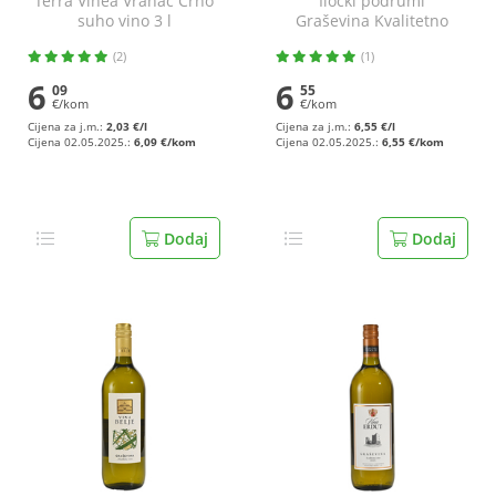
Terra Vinea Vranac Crno
Iločki podrumi
suho vino 3 l
Graševina Kvalitetno
vino 1 l
(2)
(1)
6
6
09
55
€/kom
€/kom
Cijena za j.m.:
2,03 €/l
Cijena za j.m.:
6,55 €/l
Cijena 02.05.2025.:
6,09 €/kom
Cijena 02.05.2025.:
6,55 €/kom
Dodaj
Dodaj