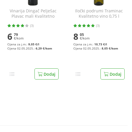
Vinarija Dingač Pelješac
Iločki podrumi Traminac
Plavac mali Kvalitetno
Kvalitetno vino 0,75 l
vino 0,75 l
(3)
(3)
6
8
79
05
€/kom
€/kom
Cijena za j.m.:
9,05 €/l
Cijena za j.m.:
10,73 €/l
Cijena 02.05.2025.:
6,29 €/kom
Cijena 02.05.2025.:
8,05 €/kom
Dodaj
Dodaj