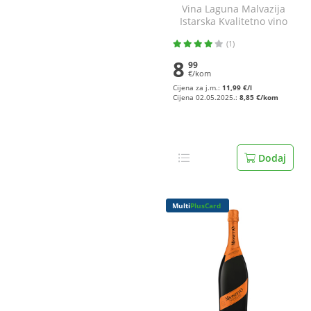
Vina Laguna Malvazija
Istarska Kvalitetno vino
0,75 l
(1)
8
99
€/kom
Cijena za j.m.:
11,99 €/l
Cijena 02.05.2025.:
8,85 €/kom
Dodaj
Multi
PlusCard