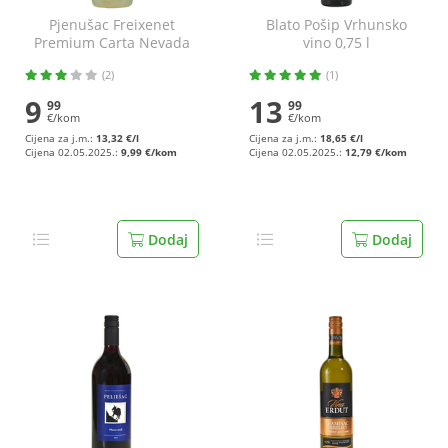
Pjenušac Freixenet
Blato Pošip Vrhunsko
Premium Carta Nevada
vino 0,75 l
0,75 l
(2)
(1)
9
13
99
99
€/kom
€/kom
Cijena za j.m.:
13,32 €/l
Cijena za j.m.:
18,65 €/l
Cijena 02.05.2025.:
9,99 €/kom
Cijena 02.05.2025.:
12,79 €/kom
Dodaj
Dodaj