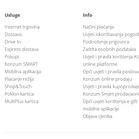
Usluge
Info
Internet trgovina
Načini plaćanja
Dostava
Uvjeti iskorištavanja pogod
Drive In
Podnošenje prigovora
Express dostava
Zaštita osobnih podataka
Pokupi
Uvjeti i pravila korištenja
Konzum SMART
online platforme
Mobilna aplikacija
Opći uvjeti i pravila poslov
Plaćanje režija
Konzum online prodaju
Shop&Touch
Uvjeti i pravila kupoprodaj
Poklon kartica
Konzum Smart prodavaoni
MultiPlus kartica
Opći uvjeti korištenja e-gift
mobilne aplikacije
Objava cjenika