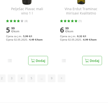
Pelješac Plavac mali
Vina Erdut Traminac
vino 1 l
mirisavi Kvalitetno
bijelo vino 0,75 l
(4)
(1)
5
6
99
99
€/kom
€/kom
Cijena za j.m.:
5,99 €/l
Cijena za j.m.:
9,32 €/l
Cijena 02.05.2025.:
4,49 €/kom
Cijena 02.05.2025.:
6,99 €/kom
Dodaj
Dodaj
2
3
4
5
...
9
>