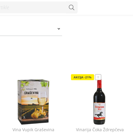
AKCIJA -21%
!
Vina Vupik Graševina
Vinarija Čoka Ždrepčeva