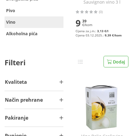
Sauvignon vino 3 l
Pivo
(0)
9
39
Vino
€/kom
Cijena za j.m.:
3,13 €/l
Alkoholna pića
Cijena 03.12.2025.:
9,39 €/kom
Filteri
Dodaj
Kvaliteta
Način prehrane
Pakiranje
Punjenje