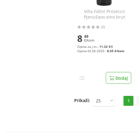
Villa Folini Prosecco
Pjenušavo vino brut
millesimato 0,75 l
(0)
8
49
€/kom
Cijena za j.m.:
11,32 €/l
Cijena 02.05.2025.:
8,05 €/kom
Dodaj
Prikaži:
25
1