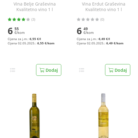
Vina Belje Graševina
Vina Erdut Graševina
Kvalitetno vino 1 l
Kvalitetno vino 1 l
(3)
(0)
6
6
55
49
€/kom
€/kom
Cijena za j.m.:
6,55 €/l
Cijena za j.m.:
6,49 €/l
Cijena 02.05.2025.:
6,55 €/kom
Cijena 02.05.2025.:
6,49 €/kom
Dodaj
Dodaj