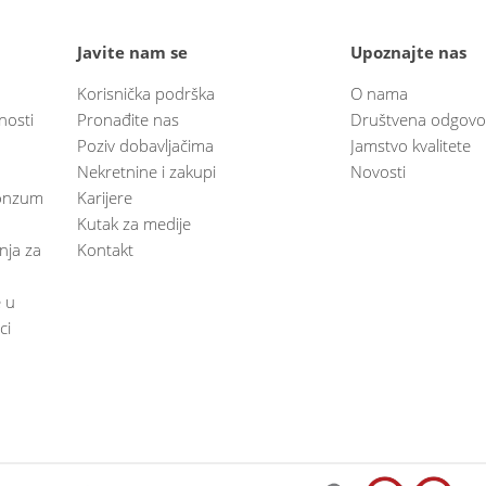
Javite nam se
Upoznajte nas
Korisnička podrška
O nama
nosti
Pronađite nas
Društvena odgovo
Poziv dobavljačima
Jamstvo kvalitete
Nekretnine i zakupi
Novosti
 Konzum
Karijere
Kutak za medije
anja za
Kontakt
e u
ci