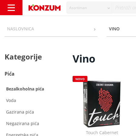
Asortiman
Vino - Kategorije - Konzum
NASLOVNICA
VINO
Kategorije
Vino
Pića
NOVO
Bezalkoholna pića
Voda
Gazirana pića
Negazirana pića
Touch Cabernet
Energetska pića