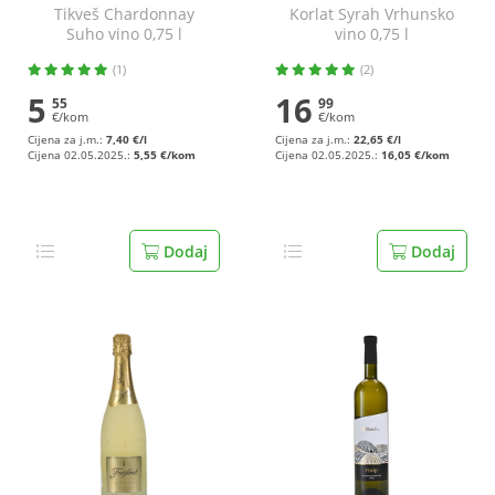
Tikveš Chardonnay
Korlat Syrah Vrhunsko
Suho vino 0,75 l
vino 0,75 l
(1)
(2)
5
16
55
99
€/kom
€/kom
Cijena za j.m.:
7,40 €/l
Cijena za j.m.:
22,65 €/l
Cijena 02.05.2025.:
5,55 €/kom
Cijena 02.05.2025.:
16,05 €/kom
Dodaj
Dodaj