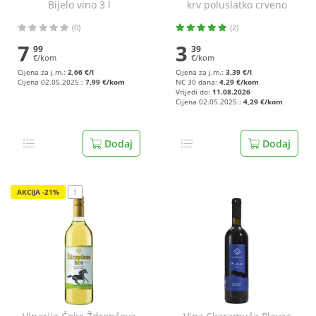
Bijelo vino 3 l
krv poluslatko crveno
vino 1 l
(0)
(2)
7
3
99
39
€/kom
€/kom
Cijena za j.m.:
2,66 €/l
Cijena za j.m.:
3,39 €/l
Cijena 02.05.2025.:
7,99 €/kom
NC 30 dana:
4,29 €/kom
Vrijedi do:
11.08.2026
Cijena 02.05.2025.:
4,29 €/kom
Dodaj
Dodaj
AKCIJA -21%
!