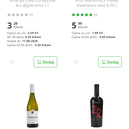
Vinarija Čoka Ždrepčeva
Vina Skaramuča Plavac
krv Bijelo vino 1 l
Kvalitetno vino 0,75 l
(0)
(4)
3
5
39
99
€/kom
€/kom
Cijena za j.m.:
3,39 €/l
Cijena za j.m.:
7,99 €/l
NC 30 dana:
4,29 €/kom
Cijena 02.05.2025.:
5,69 €/kom
Vrijedi do:
11.08.2026
Cijena 02.05.2025.:
4,29 €/kom
Dodaj
Dodaj