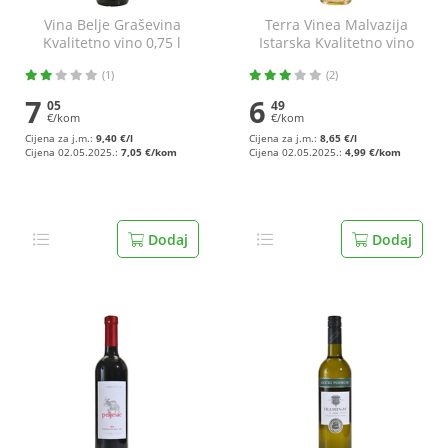
Vina Belje Graševina
Terra Vinea Malvazija
Kvalitetno vino 0,75 l
Istarska Kvalitetno vino
0,75 l
(1)
(2)
7
6
05
49
€/kom
€/kom
Cijena za j.m.:
9,40 €/l
Cijena za j.m.:
8,65 €/l
Cijena 02.05.2025.:
7,05 €/kom
Cijena 02.05.2025.:
4,99 €/kom
Dodaj
Dodaj