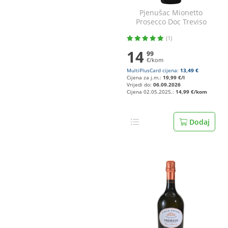
Pjenušac Mionetto
Prosecco Doc Treviso
Brut 0,75 l
(1)
14
99
€/kom
MultiPlusCard cijena:
13,49 €
Cijena za j.m.:
19,99 €/l
Vrijedi do:
06.09.2026
Cijena 02.05.2025.:
14,99 €/kom
Dodaj