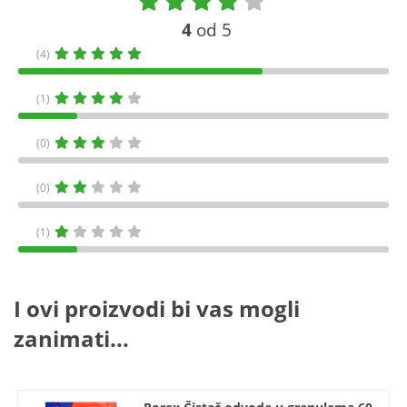
4
od 5
(4)
(1)
(0)
(0)
(1)
I ovi proizvodi bi vas mogli
zanimati...