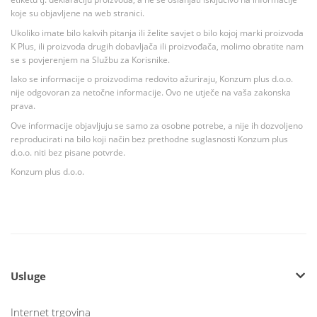
koje su objavljene na web stranici.
Ukoliko imate bilo kakvih pitanja ili želite savjet o bilo kojoj marki proizvoda
K Plus, ili proizvoda drugih dobavljača ili proizvođača, molimo obratite nam
se s povjerenjem na Službu za Korisnike.
Iako se informacije o proizvodima redovito ažuriraju, Konzum plus d.o.o.
nije odgovoran za netočne informacije. Ovo ne utječe na vaša zakonska
prava.
Ove informacije objavljuju se samo za osobne potrebe, a nije ih dozvoljeno
reproducirati na bilo koji način bez prethodne suglasnosti Konzum plus
d.o.o. niti bez pisane potvrde.
Konzum plus d.o.o.
Usluge
Internet trgovina