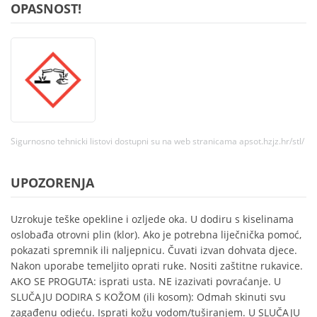
OPASNOST!
Sigurnosno tehnicki listovi dostupni su na web stranicama apsot.hzjz.hr/stl/
UPOZORENJA
Uzrokuje teške opekline i ozljede oka. U dodiru s kiselinama
oslobađa otrovni plin (klor). Ako je potrebna liječnička pomoć,
pokazati spremnik ili naljepnicu. Čuvati izvan dohvata djece.
Nakon uporabe temeljito oprati ruke. Nositi zaštitne rukavice.
AKO SE PROGUTA: isprati usta. NE izazivati povraćanje. U
SLUČAJU DODIRA S KOŽOM (ili kosom): Odmah skinuti svu
zagađenu odjeću. Isprati kožu vodom/tuširanjem. U SLUČAJU