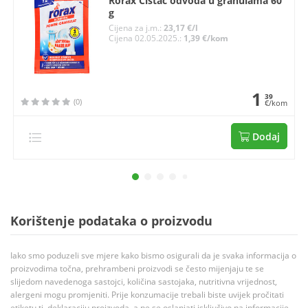
Rorax Čistač odvoda u granulama 60
g
Cijena za j.m.:
23,17 €/l
Cijena 02.05.2025.:
1,39 €/kom
1
39
(0)
€/kom
Dodaj
Korištenje podataka o proizvodu
Iako smo poduzeli sve mjere kako bismo osigurali da je svaka informacija o
proizvodima točna, prehrambeni proizvodi se često mijenjaju te se
slijedom navedenoga sastojci, količina sastojaka, nutritivna vrijednost,
alergeni mogu promjeniti. Prije konzumacije trebali biste uvijek pročitati
etiketu tj. deklaraciju proizvoda, a ne se oslanjati isključivo na informacije