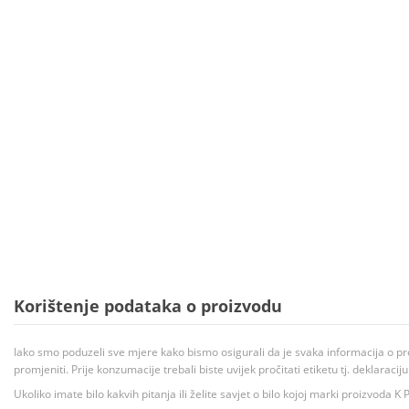
Korištenje podataka o proizvodu
Iako smo poduzeli sve mjere kako bismo osigurali da je svaka informacija o pr
promjeniti. Prije konzumacije trebali biste uvijek pročitati etiketu tj. deklaraci
Ukoliko imate bilo kakvih pitanja ili želite savjet o bilo kojoj marki proizvoda