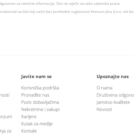
 odgovoran za netočne informacije. Ovo ne utječe na vaša zakonska prava.
roducirati na bilo koji način bez prethodne suglasnosti Konzum plus d.o.o. niti be
Javite nam se
Upoznajte nas
Korisnička podrška
O nama
nosti
Pronađite nas
Društvena odgovo
Poziv dobavljačima
Jamstvo kvalitete
Nekretnine i zakupi
Novosti
 Konzum
Karijere
Kutak za medije
anja za
Kontakt