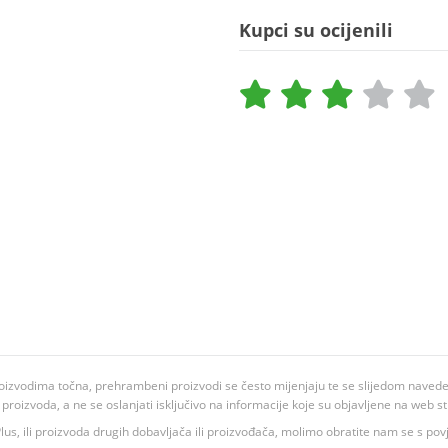
Kupci su ocijenili
oizvodima točna, prehrambeni proizvodi se često mijenjaju te se slijedom navedeno
ju proizvoda, a ne se oslanjati isključivo na informacije koje su objavljene na web st
 K Plus, ili proizvoda drugih dobavljača ili proizvođača, molimo obratite nam se s p