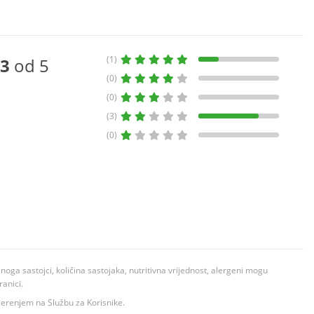
(1)
3
od 5
(0)
(0)
(3)
(0)
ga sastojci, količina sastojaka, nutritivna vrijednost, alergeni mogu
ranici.
ovjerenjem na Službu za Korisnike.