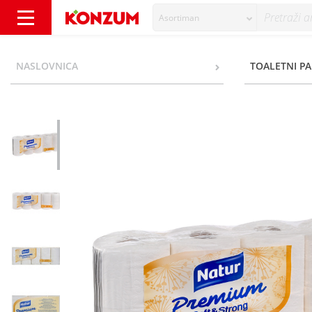
Asortiman
Natur Premium Soft&Strong Toaletni pair 4 s
NASLOVNICA
TOALETNI PA