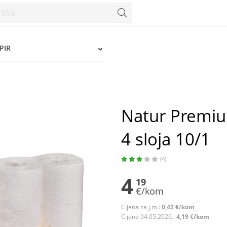
loja 10/1 - Konzum
PIR
Natur Premiu
4 sloja 10/1
(4)
4
19
€/kom
Cijena za j.m.:
0,42 €/kom
Cijena 04.05.2026.:
4,19 €/kom