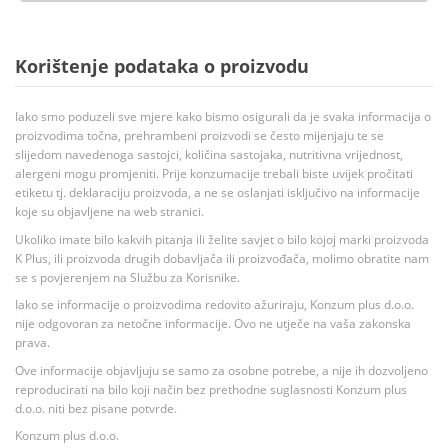
Korištenje podataka o proizvodu
Iako smo poduzeli sve mjere kako bismo osigurali da je svaka informacija o
proizvodima točna, prehrambeni proizvodi se često mijenjaju te se
slijedom navedenoga sastojci, količina sastojaka, nutritivna vrijednost,
alergeni mogu promjeniti. Prije konzumacije trebali biste uvijek pročitati
etiketu tj. deklaraciju proizvoda, a ne se oslanjati isključivo na informacije
koje su objavljene na web stranici.
Ukoliko imate bilo kakvih pitanja ili želite savjet o bilo kojoj marki proizvoda
K Plus, ili proizvoda drugih dobavljača ili proizvođača, molimo obratite nam
se s povjerenjem na Službu za Korisnike.
Iako se informacije o proizvodima redovito ažuriraju, Konzum plus d.o.o.
nije odgovoran za netočne informacije. Ovo ne utječe na vaša zakonska
prava.
Ove informacije objavljuju se samo za osobne potrebe, a nije ih dozvoljeno
reproducirati na bilo koji način bez prethodne suglasnosti Konzum plus
d.o.o. niti bez pisane potvrde.
Konzum plus d.o.o.