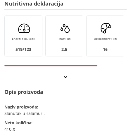
Nutritivna deklaracija
Energija (kJ/kcal)
Masti (g)
Ugljikohidrati (g)
519/123
2,5
16
Opis proizvoda
Naziv proizvoda:
Slanutak u salamuri.
Neto količina:
410 g