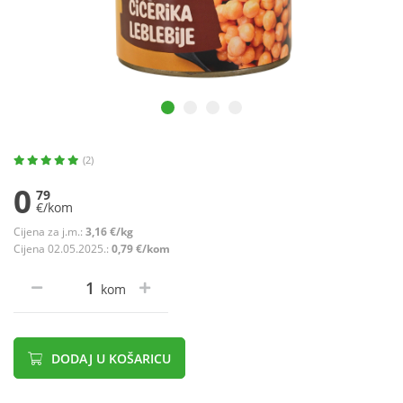
(2)
0
79
€/kom
Cijena za j.m.:
3,16 €/kg
Cijena 02.05.2025.:
0,79 €/kom
kom
DODAJ U KOŠARICU