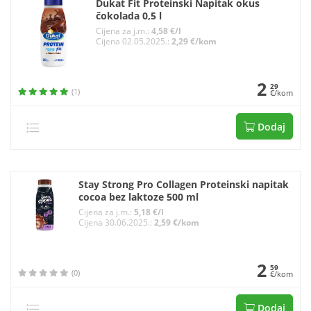
Dukat Fit Proteinski Napitak okus
čokolada 0,5 l
Cijena za j.m.:
4,58 €/l
Cijena 02.05.2025.:
2,29 €/kom
2
29
(1)
€/kom
Dodaj
Stay Strong Pro Collagen Proteinski napitak
cocoa bez laktoze 500 ml
Cijena za j.m.:
5,18 €/l
Cijena 30.06.2025.:
2,59 €/kom
2
59
(0)
€/kom
Dodaj