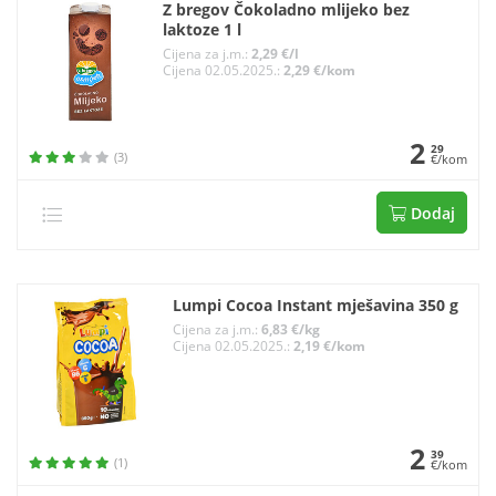
Z bregov Čokoladno mlijeko bez
laktoze 1 l
Cijena za j.m.:
2,29 €/l
Cijena 02.05.2025.:
2,29 €/kom
2
29
(3)
€/kom
Dodaj
Lumpi Cocoa Instant mješavina 350 g
Cijena za j.m.:
6,83 €/kg
Cijena 02.05.2025.:
2,19 €/kom
2
39
(1)
€/kom