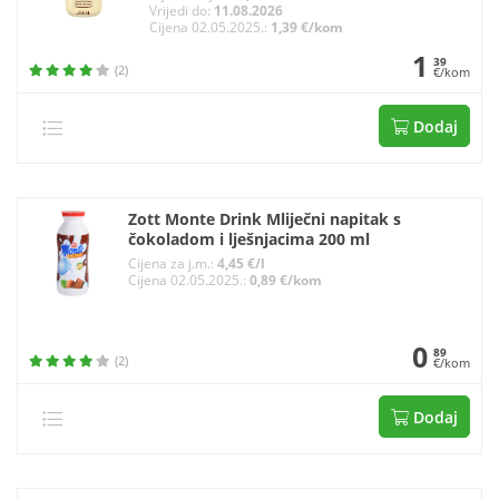
Vrijedi do:
11.08.2026
Cijena 02.05.2025.:
1,39 €/kom
1
39
(2)
€/kom
Dodaj
Zott Monte Drink Mliječni napitak s
čokoladom i lješnjacima 200 ml
Cijena za j.m.:
4,45 €/l
Cijena 02.05.2025.:
0,89 €/kom
0
89
(2)
€/kom
Dodaj