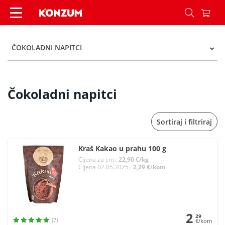
Čokoladni napitci - Kategorije - Konzum
ČOKOLADNI NAPITCI
Čokoladni napitci
Sortiraj i filtriraj
Kraš Kakao u prahu 100 g
Cijena za j.m.:
22,90 €/kg
Cijena 02.05.2025.:
2,29 €/kom
2
29
(7)
€/kom