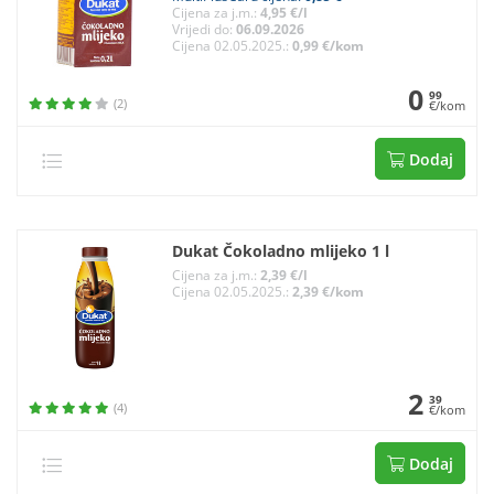
Cijena za j.m.:
4,95 €/l
Vrijedi do:
06.09.2026
Cijena 02.05.2025.:
0,99 €/kom
0
99
(2)
€/kom
Dodaj
Dukat Čokoladno mlijeko 1 l
Cijena za j.m.:
2,39 €/l
Cijena 02.05.2025.:
2,39 €/kom
2
39
(4)
€/kom
Dodaj