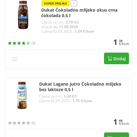
SUPER PRILIKA
!
Dukat Čokoladno mlijeko okus crna
čokolada 0,5 l
Cijena za j.m.:
2,78 €/l
Vrijedi do:
11.08.2026
Cijena 02.05.2025.:
1,39 €/kom
1
39
(3)
€/kom
Dodaj
Dukat Lagano jutro Čokoladno mlijeko
bez laktoze 0,5 l
Cijena za j.m.:
3,38 €/l
Cijena 02.05.2025.:
1,75 €/kom
1
69
(0)
€/kom