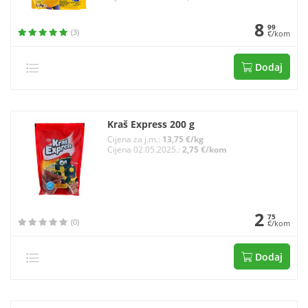
8
99
(3)
€/kom
Dodaj
Kraš Express 200 g
Cijena za j.m.:
13,75 €/kg
Cijena 02.05.2025.:
2,75 €/kom
2
75
(0)
€/kom
Dodaj