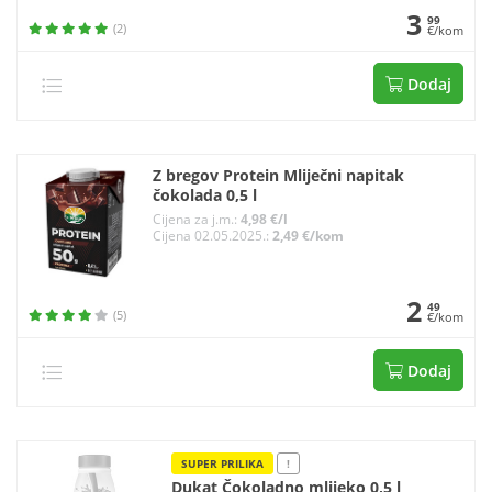
3
99
(2)
€/kom
Dodaj
Z bregov Protein Mliječni napitak
čokolada 0,5 l
Cijena za j.m.:
4,98 €/l
Cijena 02.05.2025.:
2,49 €/kom
2
49
(5)
€/kom
Dodaj
SUPER PRILIKA
!
Dukat Čokoladno mlijeko 0,5 l