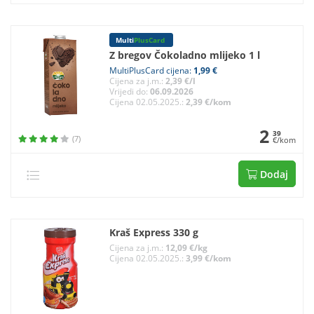
Multi
PlusCard
Z bregov Čokoladno mlijeko 1 l
MultiPlusCard cijena:
1,99 €
Cijena za j.m.:
2,39 €/l
Vrijedi do:
06.09.2026
Cijena 02.05.2025.:
2,39 €/kom
2
39
(7)
€/kom
Dodaj
Kraš Express 330 g
Cijena za j.m.:
12,09 €/kg
Cijena 02.05.2025.:
3,99 €/kom