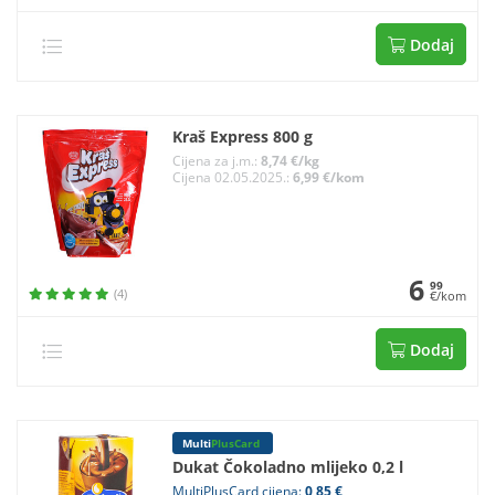
Dodaj
Kraš Express 800 g
Cijena za j.m.:
8,74 €/kg
Cijena 02.05.2025.:
6,99 €/kom
6
99
(4)
€/kom
Dodaj
Multi
PlusCard
Dukat Čokoladno mlijeko 0,2 l
MultiPlusCard cijena:
0,85 €