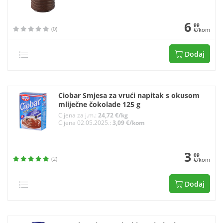
6
99
(0)
€/kom
Dodaj
Ciobar Smjesa za vrući napitak s okusom
mliječne čokolade 125 g
Cijena za j.m.:
24,72 €/kg
Cijena 02.05.2025.:
3,09 €/kom
3
09
(2)
€/kom
Dodaj