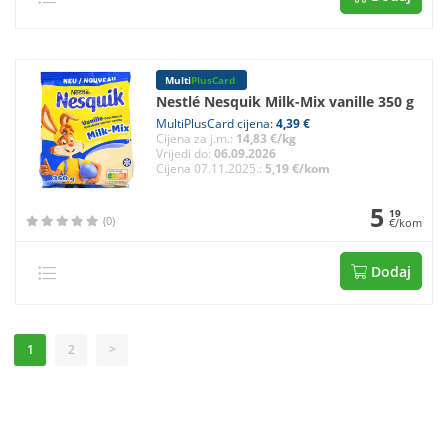
Multi
PlusCard
Nestlé Nesquik Milk-Mix vanille 350 g
MultiPlusCard cijena:
4,39 €
Cijena za j.m.:
14,83 €/kg
Vrijedi do:
06.09.2026
Cijena 07.11.2025.:
5,19 €/kom
5
19
(0)
€/kom
Dodaj
1
2
>