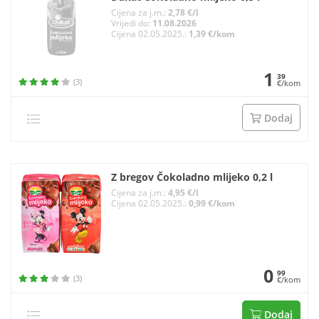
Cijena za j.m.:
2,78 €/l
Vrijedi do:
11.08.2026
Cijena 02.05.2025.:
1,39 €/kom
1
39
(3)
€/kom
Dodaj
Z bregov Čokoladno mlijeko 0,2 l
Cijena za j.m.:
4,95 €/l
Cijena 02.05.2025.:
0,99 €/kom
0
99
(3)
€/kom
Dodaj