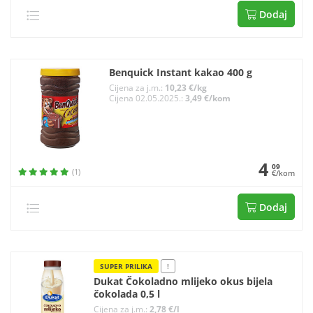
Dodaj
Benquick Instant kakao 400 g
Cijena za j.m.:
10,23 €/kg
Cijena 02.05.2025.:
3,49 €/kom
4
09
(1)
€/kom
Dodaj
SUPER PRILIKA
!
Dukat Čokoladno mlijeko okus bijela
čokolada 0,5 l
Cijena za j.m.:
2,78 €/l