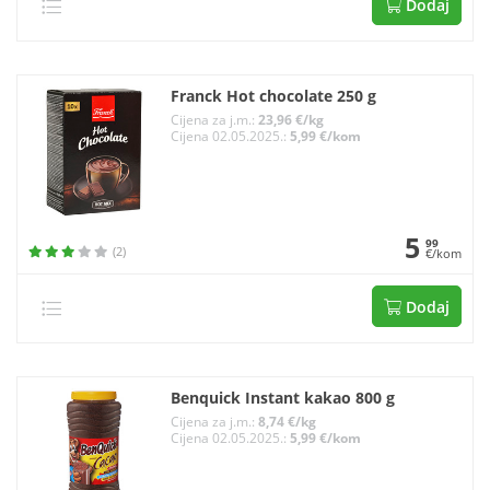
Dodaj
Franck Hot chocolate 250 g
Cijena za j.m.:
23,96 €/kg
Cijena 02.05.2025.:
5,99 €/kom
5
99
(2)
€/kom
Dodaj
Benquick Instant kakao 800 g
Cijena za j.m.:
8,74 €/kg
Cijena 02.05.2025.:
5,99 €/kom