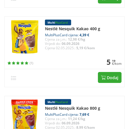
Multi
PlusCard
Nestlé Nesquik Kakao 400 g
MultiPlusCard cijena:
4,39 €
Cijena za j.m.:
12,98 €/kg
Vrijedi do:
06.09.2026
Cijena 02.05.2025.:
5,19 €/kom
5
19
(1)
€/kom
Dodaj
Multi
PlusCard
Nestlé Nesquik Kakao 800 g
MultiPlusCard cijena:
7,69 €
Cijena za j.m.:
11,24 €/kg
Vrijedi do:
06.09.2026
Cijena 02.05.2025.:
8,99 €/kom