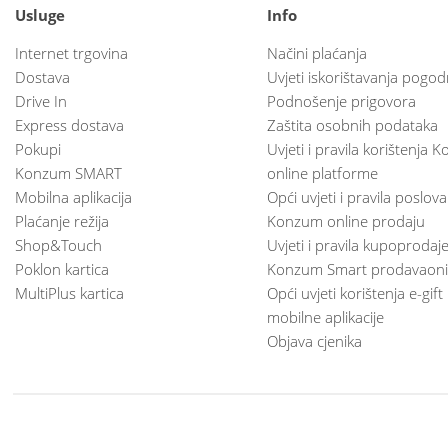
Usluge
Info
Internet trgovina
Načini plaćanja
Dostava
Uvjeti iskorištavanja pogod
Drive In
Podnošenje prigovora
Express dostava
Zaštita osobnih podataka
Pokupi
Uvjeti i pravila korištenja
Konzum SMART
online platforme
Mobilna aplikacija
Opći uvjeti i pravila poslov
Plaćanje režija
Konzum online prodaju
Shop&Touch
Uvjeti i pravila kupoprodaj
Poklon kartica
Konzum Smart prodavaoni
MultiPlus kartica
Opći uvjeti korištenja e-gift
mobilne aplikacije
Objava cjenika