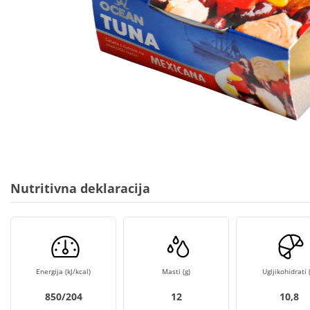
Nutritivna deklaracija
Energija (kJ/kcal)
Masti (g)
Ugljikohidrati (
850/204
12
10,8