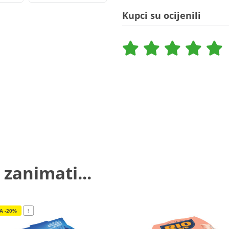
Kupci su ocijenili
 zanimati...
JA -20%
!