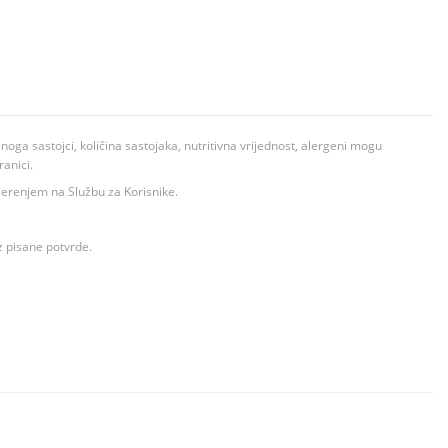
ga sastojci, količina sastojaka, nutritivna vrijednost, alergeni mogu
ranici.
ovjerenjem na Službu za Korisnike.
z pisane potvrde.