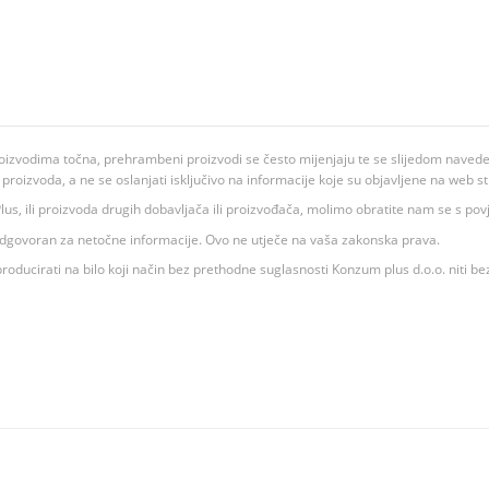
oizvodima točna, prehrambeni proizvodi se često mijenjaju te se slijedom navedeno
ju proizvoda, a ne se oslanjati isključivo na informacije koje su objavljene na web st
 K Plus, ili proizvoda drugih dobavljača ili proizvođača, molimo obratite nam se s p
 odgovoran za netočne informacije. Ovo ne utječe na vaša zakonska prava.
roducirati na bilo koji način bez prethodne suglasnosti Konzum plus d.o.o. niti be