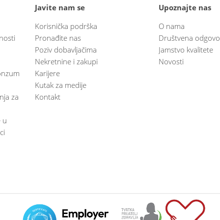
Javite nam se
Upoznajte nas
Korisnička podrška
O nama
nosti
Pronađite nas
Društvena odgovo
Poziv dobavljačima
Jamstvo kvalitete
Nekretnine i zakupi
Novosti
 Konzum
Karijere
Kutak za medije
anja za
Kontakt
e u
ci