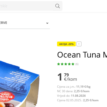
ERVE
AKCIJA -20%
!
Ocean Tuna M
(6)
1
79
€/kom
Cijena za j.m.:
11,19 €/kg
NC 30 dana:
2,25 €/kom
Vrijedi do:
11.08.2026
Cijena 02.05.2025.:
2,25 €/kom