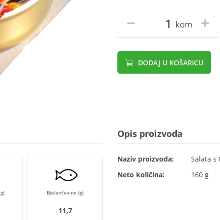
kom
DODAJ U KOŠARICU
Opis proizvoda
Naziv proizvoda:
Salata s
Neto količina:
160 g
g)
Bjelančevine (g)
11,7