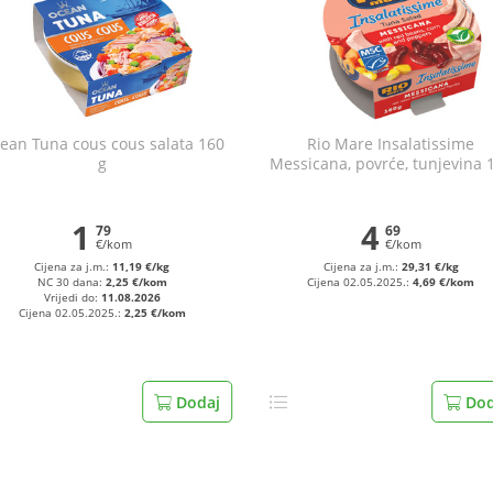
ean Tuna cous cous salata 160
Rio Mare Insalatissime
g
Messicana, povrće, tunjevina 
g
1
4
79
69
€/kom
€/kom
Cijena za j.m.:
11,19 €/kg
Cijena za j.m.:
29,31 €/kg
NC 30 dana:
2,25 €/kom
Cijena 02.05.2025.:
4,69 €/kom
Vrijedi do:
11.08.2026
Cijena 02.05.2025.:
2,25 €/kom
Dodaj
Dod