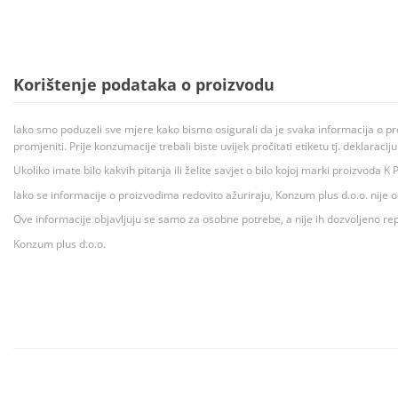
Korištenje podataka o proizvodu
Iako smo poduzeli sve mjere kako bismo osigurali da je svaka informacija o pr
promjeniti. Prije konzumacije trebali biste uvijek pročitati etiketu tj. deklaraci
Ukoliko imate bilo kakvih pitanja ili želite savjet o bilo kojoj marki proizvoda
Iako se informacije o proizvodima redovito ažuriraju, Konzum plus d.o.o. nije
Ove informacije objavljuju se samo za osobne potrebe, a nije ih dozvoljeno rep
Konzum plus d.o.o.