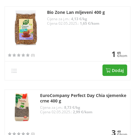
Bio Zone Lan mljeveni 400 g
Cijena za j.m.:
4,13 €/kg
Cijena 02.05.2025.:
1,65 €/kom
1
65
(0)
€/kom
Dodaj
EuroCompany Perfect Day Chia sjemenke
crne 400 g
Cijena za j.m.:
8,73 €/kg
Cijena 02.05.2025.:
2,99 €/kom
3
49
(0)
€/kom