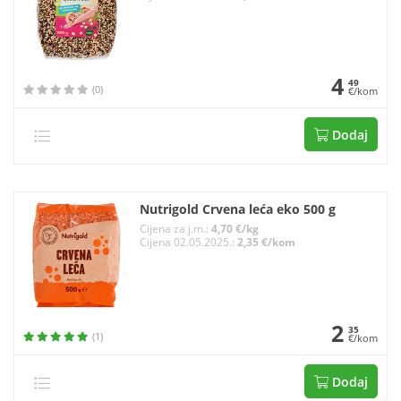
4
49
(0)
€/kom
Dodaj
Nutrigold Crvena leća eko 500 g
Cijena za j.m.:
4,70 €/kg
Cijena 02.05.2025.:
2,35 €/kom
2
35
(1)
€/kom
Dodaj