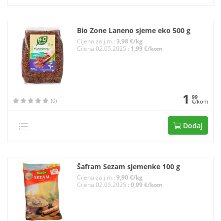
Bio Zone Laneno sjeme eko 500 g
Cijena za j.m.:
3,98 €/kg
Cijena 02.05.2025.:
1,99 €/kom
1
99
(0)
€/kom
Dodaj
Šafram Sezam sjemenke 100 g
Cijena za j.m.:
9,90 €/kg
Cijena 02.05.2025.:
0,99 €/kom