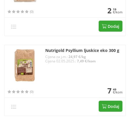
2
19
(0)
€/kom
Dodaj
Nutrigold Psyllium ljuskice eko 300 g
Cijena za j.m.:
24,97 €/kg
Cijena 02.05.2025.:
7,49 €/kom
7
49
(0)
€/kom
Dodaj