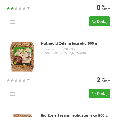
0
99
(1)
€/kom
Dodaj
Nutrigold Zelena leća eko 500 g
Cijena za j.m.:
5,98 €/kg
Cijena 02.05.2025.:
2,49 €/kom
2
99
(0)
€/kom
Dodaj
Bio Zone Sezam neoljušten eko 500 g