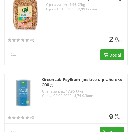
Cijena za j.m.:
5,98 €/kg
Cijena 02.05.2025.:
2,99 €/kom
2
99
(0)
€/kom
Dodaj
GreenLab Psyllium ljuskice u prahu eko
200 g
Cijena za j.m.:
47,95 €/kg
Cijena 02.05.2025.:
8,76 €/kom
9
59
(0)
€/kom