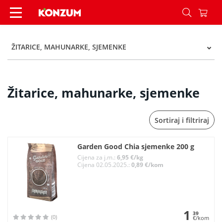
Žitarice, mahunarke, sjemenke - Kategorije - Ko
ŽITARICE, MAHUNARKE, SJEMENKE
Žitarice, mahunarke, sjemenke
Sortiraj i filtriraj
Garden Good Chia sjemenke 200 g
Cijena za j.m.:
6,95 €/kg
Cijena 02.05.2025.:
0,89 €/kom
1
39
(0)
€/kom