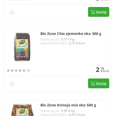
Dodaj
Bio Zone Chia sjemenke eko 300 g
Cijena za j.m.:
9,17 €/kg
Cijena 02.05.2025.:
2,75 €/kom
2
75
(0)
€/kom
Dodaj
Bio Zone Kvinoja mix eko 500 g
Cijena za j.m.:
8,98 €/kg
Cijena 02.05.2025.:
4,49 €/kom