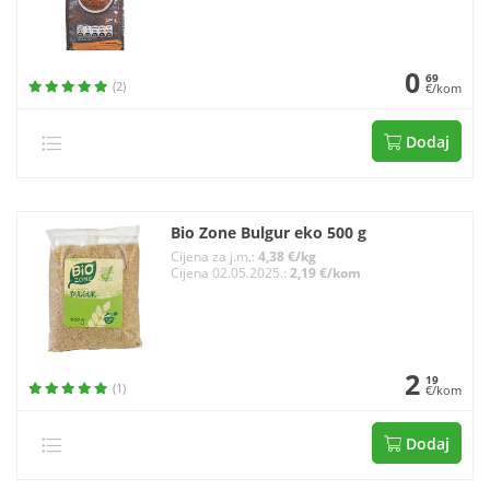
0
69
(2)
€/kom
Dodaj
Bio Zone Bulgur eko 500 g
Cijena za j.m.:
4,38 €/kg
Cijena 02.05.2025.:
2,19 €/kom
2
19
(1)
€/kom
Dodaj