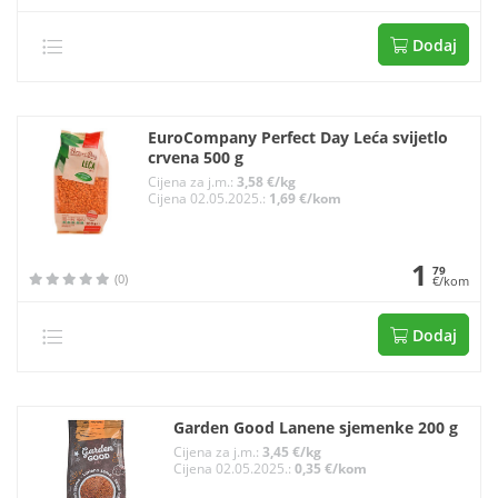
Dodaj
EuroCompany Perfect Day Leća svijetlo
crvena 500 g
Cijena za j.m.:
3,58 €/kg
Cijena 02.05.2025.:
1,69 €/kom
1
79
(0)
€/kom
Dodaj
Garden Good Lanene sjemenke 200 g
Cijena za j.m.:
3,45 €/kg
Cijena 02.05.2025.:
0,35 €/kom