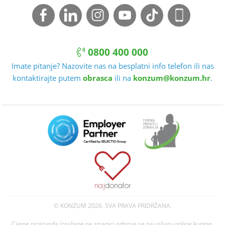
0800 400 000
Imate pitanje? Nazovite nas na besplatni info telefon ili nas
kontaktirajte putem
obrasca
ili na
konzum@konzum.hr
.
© KONZUM
2026. SVA PRAVA PRIDRŽANA.
Cijene proizvoda izražene na stranici odnose se na uslugu online kupnje.