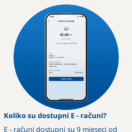
Koliko su dostupni E - računi?
E - računi dostupni su 9 mjeseci od