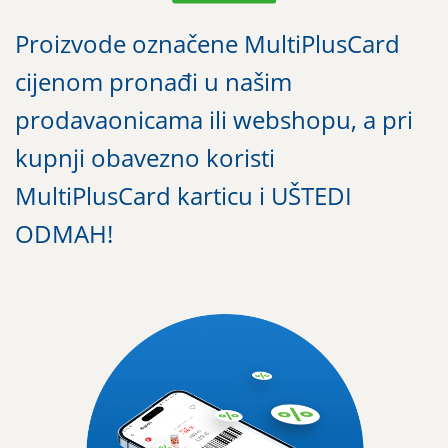
Proizvode označene MultiPlusCard
cijenom pronađi u našim
prodavaonicama ili webshopu, a pri
kupnji obavezno koristi
MultiPlusCard karticu i UŠTEDI
ODMAH!