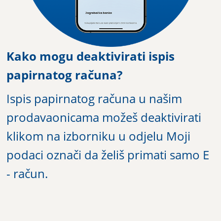
Kako mogu deaktivirati ispis
papirnatog računa?
Ispis papirnatog računa u našim
prodavaonicama možeš deaktivirati
klikom na izborniku u odjelu Moji
podaci označi da želiš primati samo E
- račun.