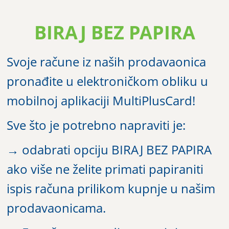
BIRAJ BEZ PAPIRA
Svoje račune iz naših prodavaonica
pronađite u elektroničkom obliku u
mobilnoj aplikaciji MultiPlusCard!
Sve što je potrebno napraviti je:
→ odabrati opciju BIRAJ BEZ PAPIRA
ako više ne želite primati papiraniti
ispis računa prilikom kupnje u našim
prodavaonicama.