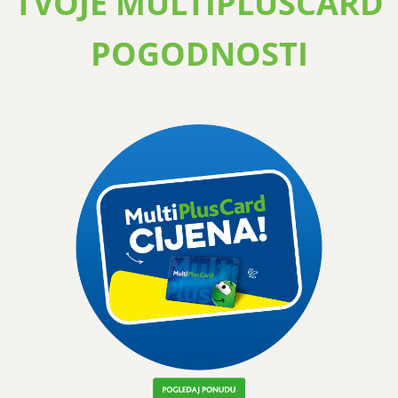
TVOJE MULTIPLUSCARD
POGODNOSTI