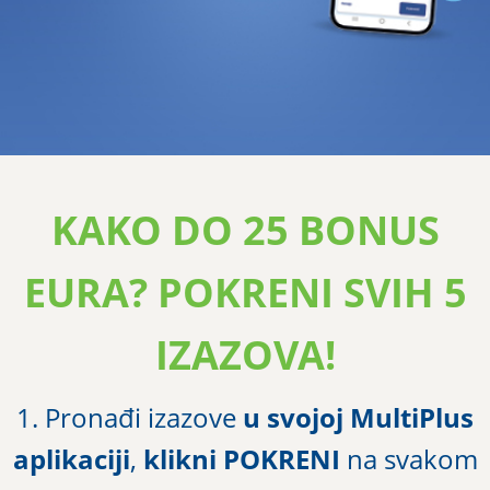
KAKO DO 25 BONUS
EURA? POKRENI SVIH 5
IZAZOVA!
1. Pronađi izazove
u svojoj MultiPlus
aplikaciji
,
klikni
POKRENI
na svakom