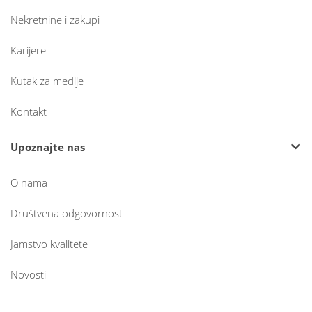
Nekretnine i zakupi
Karijere
Kutak za medije
Kontakt
Upoznajte nas
O nama
Društvena odgovornost
Jamstvo kvalitete
Novosti