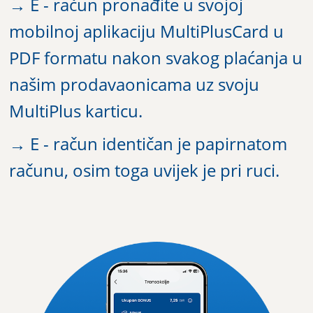
→ E - račun pronađite u svojoj
mobilnoj aplikaciju MultiPlusCard u
PDF formatu nakon svakog plaćanja u
našim prodavaonicama uz svoju
MultiPlus karticu.
→ E - račun identičan je papirnatom
računu, osim toga uvijek je pri ruci.