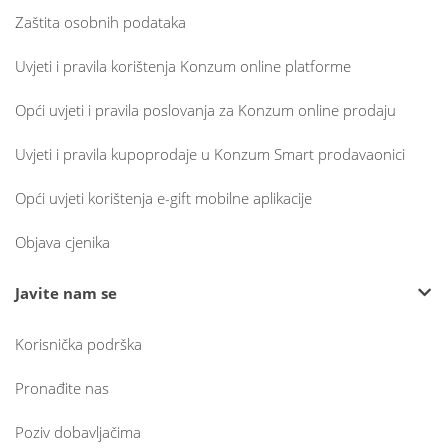
Zaštita osobnih podataka
Uvjeti i pravila korištenja Konzum online platforme
Opći uvjeti i pravila poslovanja za Konzum online prodaju
Uvjeti i pravila kupoprodaje u Konzum Smart prodavaonici
Opći uvjeti korištenja e-gift mobilne aplikacije
Objava cjenika
Javite nam se
Korisnička podrška
Pronađite nas
Poziv dobavljačima