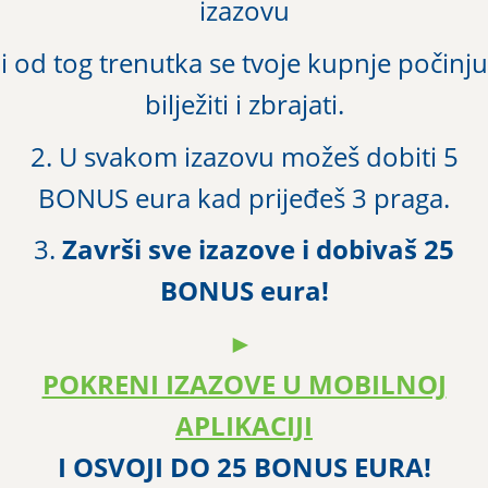
izazovu
i od tog trenutka se tvoje kupnje počinju
bilježiti i zbrajati.
2. U svakom izazovu možeš dobiti 5
BONUS eura kad prijeđeš 3 praga.
3.
Završi sve izazove i dobivaš 25
BONUS eura!
►
POKRENI IZAZOVE U MOBILNOJ
APLIKACIJI
I OSVOJI DO 25 BONUS EURA!