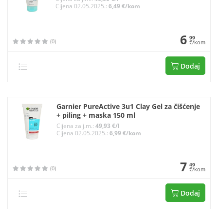
Cijena 02.05.2025.:
6,49 €/kom
6
99
(0)
€/kom
Dodaj
Garnier PureActive 3u1 Clay Gel za čišćenje
+ piling + maska 150 ml
Cijena za j.m.:
49,93 €/l
Cijena 02.05.2025.:
6,99 €/kom
7
49
(0)
€/kom
Dodaj