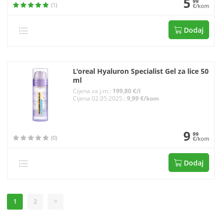
5
99
(1)
€/kom
Dodaj
L'oreal Hyaluron Specialist Gel za lice 50
ml
Cijena za j.m.:
199,80 €/l
Cijena 02.05.2025.:
9,99 €/kom
9
99
(0)
€/kom
Dodaj
1
2
>