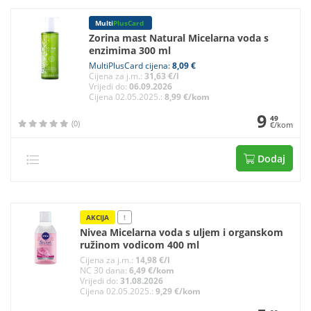
Multi
PlusCard
Zorina mast Natural Micelarna voda s
enzimima 300 ml
MultiPlusCard cijena:
8,09 €
Cijena za j.m.:
31,63 €/l
Vrijedi do:
06.09.2026
Cijena 02.05.2025.:
8,99 €/kom
9
49
(0)
€/kom
Dodaj
AKCIJA
!
Nivea Micelarna voda s uljem i organskom
ružinom vodicom 400 ml
Cijena za j.m.:
14,98 €/l
NC 30 dana:
6,49 €/kom
Vrijedi do:
31.08.2026
Cijena 02.05.2025.:
9,29 €/kom