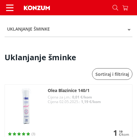
Uklanjanje šminke - Kategorije - Konzum
UKLANJANJE ŠMINKE
Uklanjanje šminke
Sortiraj i filtriraj
Olea Blazinice 140/1
Cijena za j.m.:
0,01 €/kom
Cijena 02.05.2025.:
1,19 €/kom
1
19
(3)
€/kom