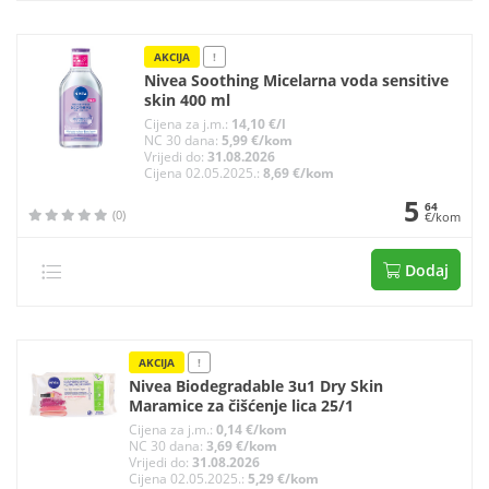
AKCIJA
!
Nivea Soothing Micelarna voda sensitive
skin 400 ml
Cijena za j.m.:
14,10 €/l
NC 30 dana:
5,99 €/kom
Vrijedi do:
31.08.2026
Cijena 02.05.2025.:
8,69 €/kom
5
64
(0)
€/kom
Dodaj
AKCIJA
!
Nivea Biodegradable 3u1 Dry Skin
Maramice za čišćenje lica 25/1
Cijena za j.m.:
0,14 €/kom
NC 30 dana:
3,69 €/kom
Vrijedi do:
31.08.2026
Cijena 02.05.2025.:
5,29 €/kom