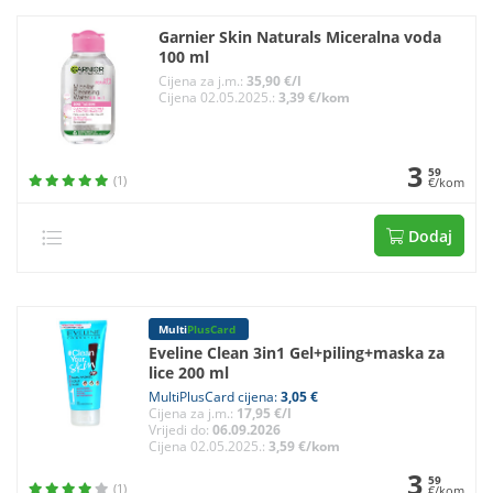
Garnier Skin Naturals Miceralna voda
100 ml
Cijena za j.m.:
35,90 €/l
Cijena 02.05.2025.:
3,39 €/kom
3
59
(1)
€/kom
Dodaj
Multi
PlusCard
Eveline Clean 3in1 Gel+piling+maska za
lice 200 ml
MultiPlusCard cijena:
3,05 €
Cijena za j.m.:
17,95 €/l
Vrijedi do:
06.09.2026
Cijena 02.05.2025.:
3,59 €/kom
3
59
(1)
€/kom