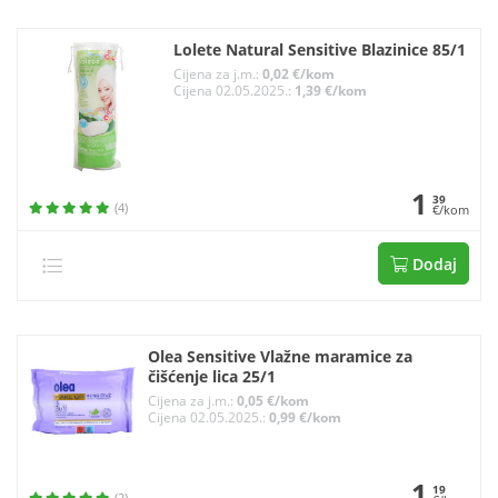
Lolete Natural Sensitive Blazinice 85/1
Cijena za j.m.:
0,02 €/kom
Cijena 02.05.2025.:
1,39 €/kom
1
39
(4)
€/kom
Dodaj
Olea Sensitive Vlažne maramice za
čišćenje lica 25/1
Cijena za j.m.:
0,05 €/kom
Cijena 02.05.2025.:
0,99 €/kom
1
19
(2)