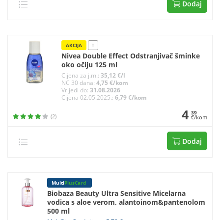
Dodaj
AKCIJA
!
Nivea Double Effect Odstranjivač šminke
oko očiju 125 ml
Cijena za j.m.:
35,12 €/l
NC 30 dana:
4,75 €/kom
Vrijedi do:
31.08.2026
Cijena 02.05.2025.:
6,79 €/kom
4
39
(2)
€/kom
Dodaj
Multi
PlusCard
Biobaza Beauty Ultra Sensitive Micelarna
vodica s aloe verom, alantoinom&pantenolom
500 ml