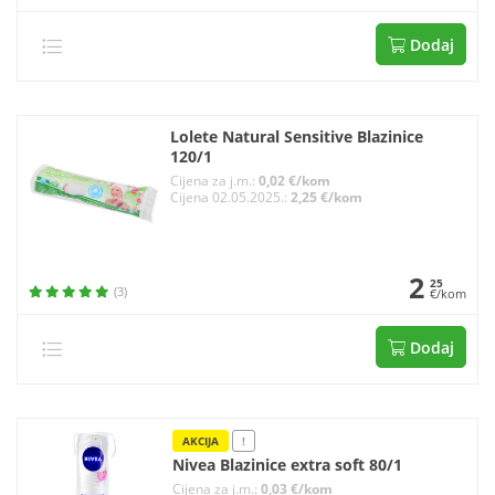
Dodaj
Lolete Natural Sensitive Blazinice
120/1
Cijena za j.m.:
0,02 €/kom
Cijena 02.05.2025.:
2,25 €/kom
2
25
(3)
€/kom
Dodaj
AKCIJA
!
Nivea Blazinice extra soft 80/1
Cijena za j.m.:
0,03 €/kom