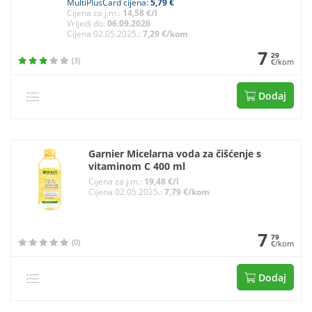
MultiPlusCard cijena:
5,79 €
Cijena za j.m.:
14,58 €/l
Vrijedi do:
06.09.2026
Cijena 02.05.2025.:
7,29 €/kom
7
29
(3)
€/kom
Dodaj
Garnier Micelarna voda za čišćenje s
vitaminom C 400 ml
Cijena za j.m.:
19,48 €/l
Cijena 02.05.2025.:
7,79 €/kom
7
79
(0)
€/kom
Dodaj