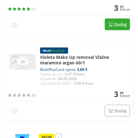
3
43
(1)
€/kom
Dodaj
Multi
PlusCard
Violeta Make Up removal Vlažne
maramice argan 60/1
MultiPlusCard cijena:
3,69 €
Cijena za j.m.:
0,07 €/kom
Vrijedi do:
06.09.2026
Cijena 02.05.2025.:
3,99 €/kom
3
99
(0)
€/kom
Dodaj
AKCIJA
!