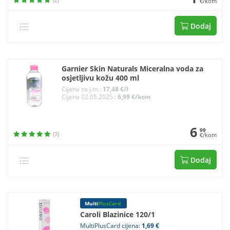
€/kom
Dodaj
Garnier Skin Naturals Miceralna voda za
osjetljivu kožu 400 ml
Cijena za j.m.:
17,48 €/l
Cijena 02.05.2025.:
6,99 €/kom
6
99
(3)
€/kom
Dodaj
Multi
PlusCard
Caroli Blazinice 120/1
MultiPlusCard cijena:
1,69 €