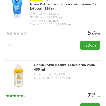
Nivea Gel za čišćenje lica s vitaminom E i
lotusom 150 ml
Cijena za j.m.:
35,00 €/l
NC 30 dana:
5,65 €/kom
Vrijedi do:
31.08.2026
Cijena 02.05.2025.:
8,09 €/kom
5
25
(0)
€/kom
Dodaj
Garnier Skin Naturals Micelarna voda
400 ml
Cijena za j.m.:
19,48 €/l
Cijena 02.05.2025.:
7,79 €/kom
7
79
(1)
€/kom