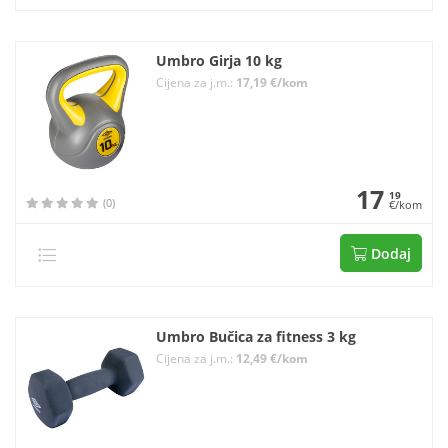
Umbro Girja 10 kg
Cijena za j.m.:
17,19 €/kom
17
19
(0)
€/kom
Dodaj
Umbro Bučica za fitness 3 kg
Cijena za j.m.:
12,49 €/kom