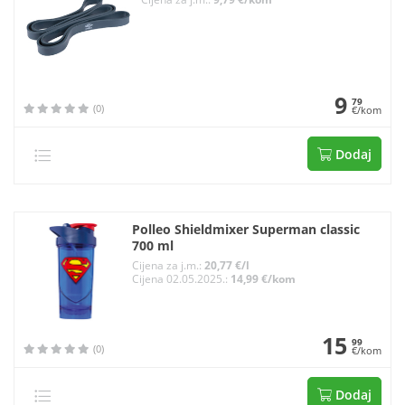
9
79
(0)
€/kom
Dodaj
Polleo Shieldmixer Superman classic
700 ml
Cijena za j.m.:
20,77 €/l
Cijena 02.05.2025.:
14,99 €/kom
15
99
(0)
€/kom
Dodaj