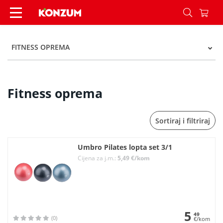
Fitness oprema - Kategorije - Konzum
FITNESS OPREMA
Fitness oprema
Sortiraj i filtriraj
Umbro Pilates lopta set 3/1
Cijena za j.m.:
5,49 €/kom
5
49
(0)
€/kom