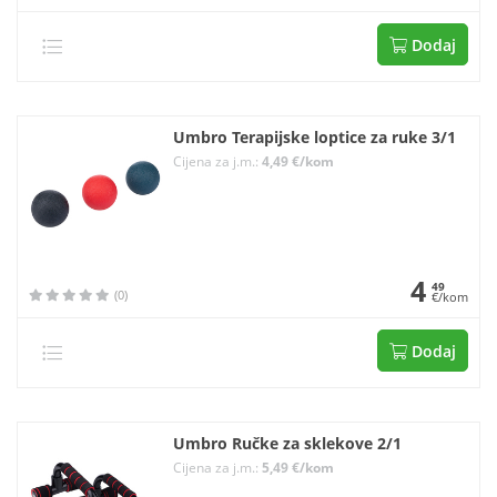
Dodaj
Umbro Terapijske loptice za ruke 3/1
Cijena za j.m.:
4,49 €/kom
4
49
(0)
€/kom
Dodaj
Umbro Ručke za sklekove 2/1
Cijena za j.m.:
5,49 €/kom