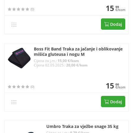
15
99
(0)
€/kom
Dodaj
Boss Fit Band Traka za jačanje i oblikovanje
mišića gluteusa i nogu M
Cijena za j.m.:
15,00 €/kom
Cijena 02.05.2025.:
20,00 €/kom
15
00
(0)
€/kom
Dodaj
Umbro Traka za vježbe snage 35 kg
Cijena za j.m.:
9,79 €/kom