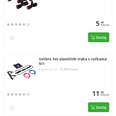
5
49
(0)
€/kom
Dodaj
Umbro Set elastičnih traka s ručkama
9/1
Cijena za j.m.:
11,99 €/kom
11
99
(0)
€/kom
Dodaj