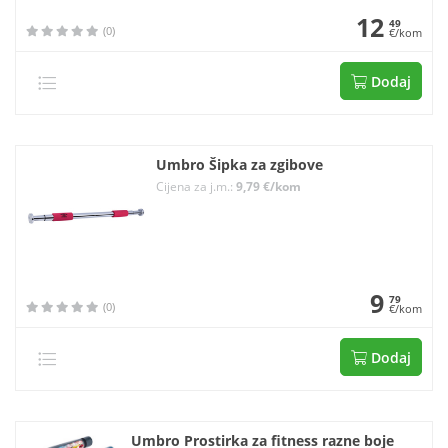
12
49
(0)
€/kom
Dodaj
Umbro Šipka za zgibove
Cijena za j.m.:
9,79 €/kom
9
79
(0)
€/kom
Dodaj
Umbro Prostirka za fitness razne boje