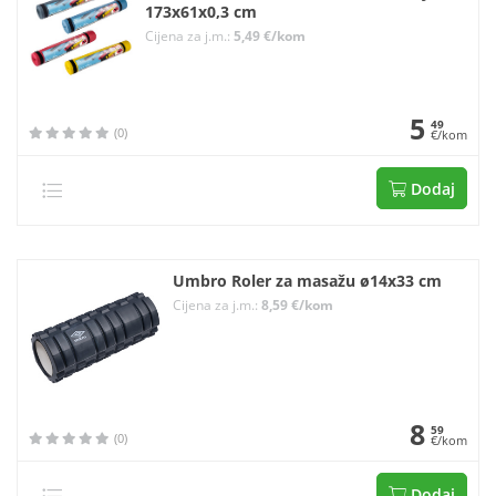
173x61x0,3 cm
Cijena za j.m.:
5,49 €/kom
5
49
(0)
€/kom
Dodaj
Umbro Roler za masažu ø14x33 cm
Cijena za j.m.:
8,59 €/kom
8
59
(0)
€/kom
Dodaj