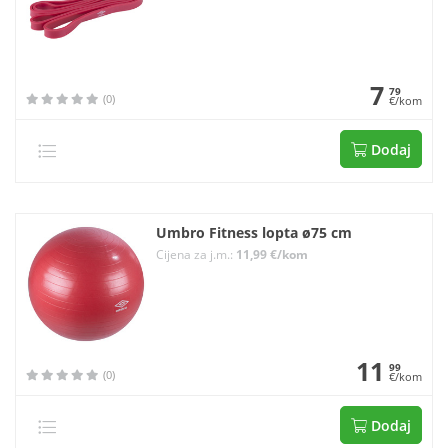
7
79
(0)
€/kom
Dodaj
Umbro Fitness lopta ø75 cm
Cijena za j.m.:
11,99 €/kom
11
99
(0)
€/kom
Dodaj