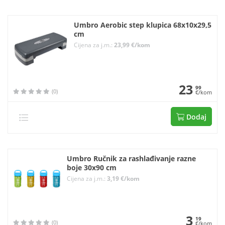
Umbro Aerobic step klupica 68x10x29,5
cm
Cijena za j.m.:
23,99 €/kom
23
99
(0)
€/kom
Dodaj
Umbro Ručnik za rashlađivanje razne
boje 30x90 cm
Cijena za j.m.:
3,19 €/kom
3
19
(0)
€/kom