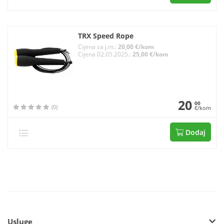
TRX Speed Rope
Cijena za j.m.:
20,00 €/kom
Cijena 02.05.2025.:
25,00 €/kom
20
00
(0)
€/kom
Dodaj
Usluge