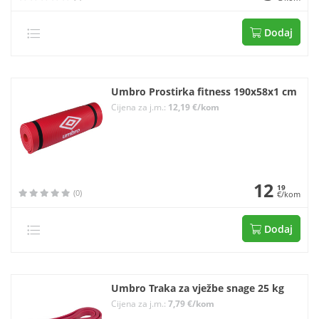
Dodaj
Umbro Prostirka fitness 190x58x1 cm
Cijena za j.m.:
12,19 €/kom
12
19
(0)
€/kom
Dodaj
Umbro Traka za vježbe snage 25 kg
Cijena za j.m.:
7,79 €/kom