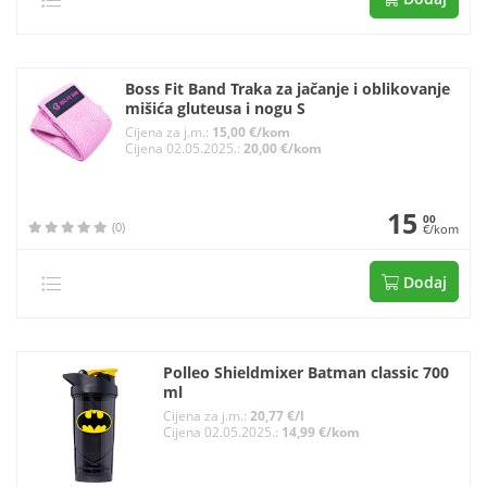
Boss Fit Band Traka za jačanje i oblikovanje
mišića gluteusa i nogu S
Cijena za j.m.:
15,00 €/kom
Cijena 02.05.2025.:
20,00 €/kom
15
00
(0)
€/kom
Dodaj
Polleo Shieldmixer Batman classic 700
ml
Cijena za j.m.:
20,77 €/l
Cijena 02.05.2025.:
14,99 €/kom