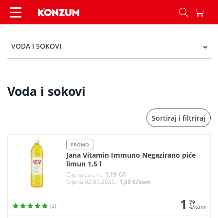
Voda i sokovi - Kategorije - Konzum
VODA I SOKOVI
Voda i sokovi
Sortiraj i filtriraj
PROMO
Jana Vitamin Immuno Negazirano piće
limun 1,5 l
Cijena za j.m.:
1,19 €/l
Cijena 02.05.2025.:
1,59 €/kom
1
79
(2)
€/kom