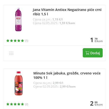
Jana Vitamin Antiox Negazirano piće crni
ribiz 1,5 l
Cijena za j.m.:
1,19 €/l
Cijena 02.05.2025.:
1,59 €/kom
1
79
(1)
€/kom
Dodaj
Minute Sok jabuka, grožđe, crveno voće
100% 1 l
Cijena za j.m.:
2,99 €/l
Cijena 02.05.2025.:
2,99 €/kom
2
99
(2)
€/kom