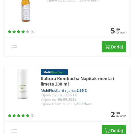
Cijena 02.05.2025.:
5,69 €/kom
5
99
(6)
€/kom
Dodaj
Multi
PlusCard
Kultura Kombucha Napitak menta i
limeta 330 ml
MultiPlusCard cijena:
2,69 €
Cijena za j.m.:
9,06 €/l
Vrijedi do:
06.09.2026
Cijena 03.06.2025.:
2,89 €/kom
2
99
(3)
€/kom
Dodaj