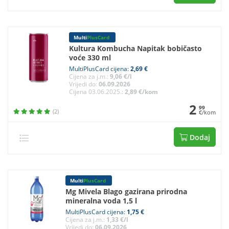
Multi
PlusCard
Kultura Kombucha Napitak bobičasto
voće 330 ml
MultiPlusCard cijena:
2,69 €
Cijena za j.m.:
9,06 €/l
Vrijedi do:
06.09.2026
Cijena 03.06.2025.:
2,89 €/kom
2
99
(2)
€/kom
Dodaj
Multi
PlusCard
Mg Mivela Blago gazirana prirodna
mineralna voda 1,5 l
MultiPlusCard cijena:
1,75 €
Cijena za j.m.:
1,33 €/l
Vrijedi do:
06.09.2026