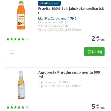
Multi
PlusCard
Fruvita 100% Sok jabuke&marelice 0,8
l
MultiPlusCard cijena:
1,79 €
Cijena za j.m.:
3,11 €/l
Vrijedi do:
06.09.2026
Cijena 03.07.2025.:
2,39 €/kom
2
49
(1)
€/kom
Dodaj
Agropošta Prirodni sirup menta 500
ml
Cijena za j.m.:
11,98 €/l
Cijena 02.05.2025.:
5,69 €/kom
5
99
(6)
€/kom