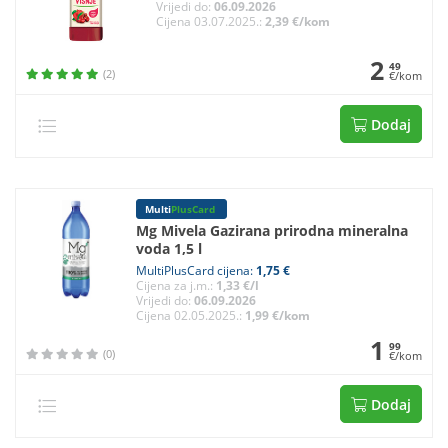
Vrijedi do:
06.09.2026
Cijena 03.07.2025.:
2,39 €/kom
2
49
(2)
€/kom
Dodaj
Multi
PlusCard
Mg Mivela Gazirana prirodna mineralna
voda 1,5 l
MultiPlusCard cijena:
1,75 €
Cijena za j.m.:
1,33 €/l
Vrijedi do:
06.09.2026
Cijena 02.05.2025.:
1,99 €/kom
1
99
(0)
€/kom
Dodaj