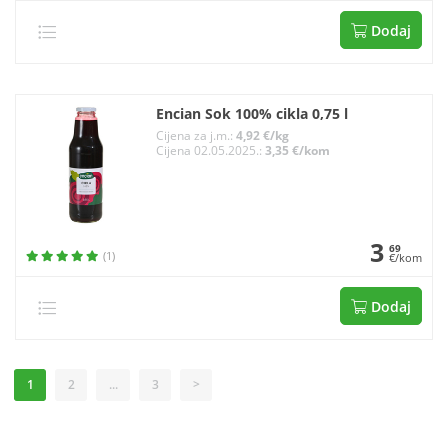
Dodaj
Encian Sok 100% cikla 0,75 l
Cijena za j.m.:
4,92 €/kg
Cijena 02.05.2025.:
3,35 €/kom
3
69
(1)
€/kom
Dodaj
1
2
...
3
>