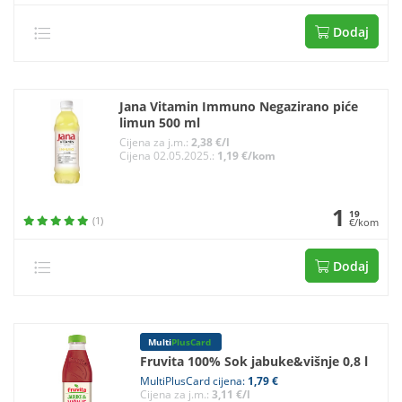
Dodaj
Jana Vitamin Immuno Negazirano piće
limun 500 ml
Cijena za j.m.:
2,38 €/l
Cijena 02.05.2025.:
1,19 €/kom
1
19
(1)
€/kom
Dodaj
Multi
PlusCard
Fruvita 100% Sok jabuke&višnje 0,8 l
MultiPlusCard cijena:
1,79 €
Cijena za j.m.:
3,11 €/l