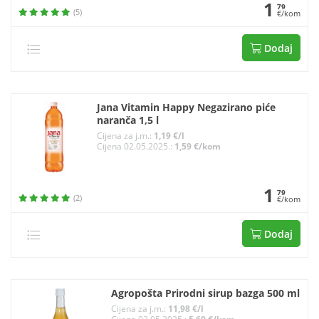
1
79
(5)
€/kom
Dodaj
Jana Vitamin Happy Negazirano piće
naranča 1,5 l
Cijena za j.m.:
1,19 €/l
Cijena 02.05.2025.:
1,59 €/kom
1
79
(2)
€/kom
Dodaj
Agropošta Prirodni sirup bazga 500 ml
Cijena za j.m.:
11,98 €/l