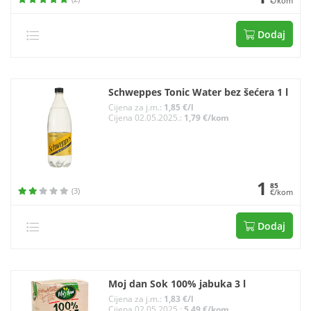
€/kom
Dodaj
Schweppes Tonic Water bez šećera 1 l
Cijena za j.m.:
1,85 €/l
Cijena 02.05.2025.:
1,79 €/kom
1
85
(3)
€/kom
Dodaj
Moj dan Sok 100% jabuka 3 l
Cijena za j.m.:
1,83 €/l
Cijena 02.05.2025.:
5,49 €/kom