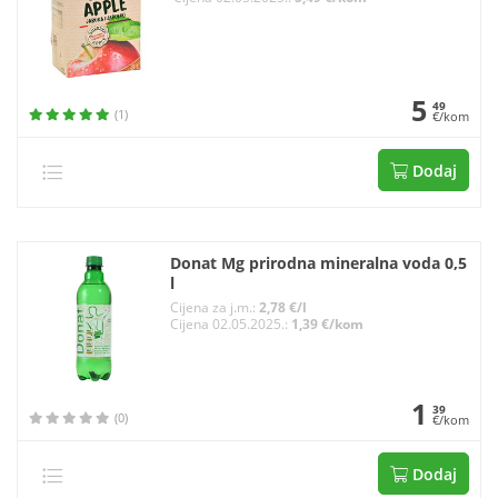
5
49
(1)
€/kom
Dodaj
Donat Mg prirodna mineralna voda 0,5
l
Cijena za j.m.:
2,78 €/l
Cijena 02.05.2025.:
1,39 €/kom
1
39
(0)
€/kom
Dodaj