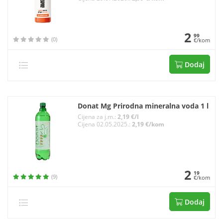
2
99
(0)
€/kom
Dodaj
Donat Mg Prirodna mineralna voda 1 l
Cijena za j.m.:
2,19 €/l
Cijena 02.05.2025.:
2,19 €/kom
2
19
(9)
€/kom
Dodaj