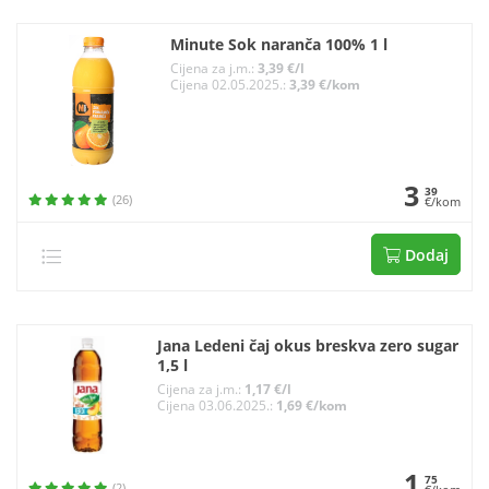
Minute Sok naranča 100% 1 l
Cijena za j.m.:
3,39 €/l
Cijena 02.05.2025.:
3,39 €/kom
3
39
(26)
€/kom
Dodaj
Jana Ledeni čaj okus breskva zero sugar
1,5 l
Cijena za j.m.:
1,17 €/l
Cijena 03.06.2025.:
1,69 €/kom
1
75
(2)