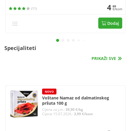
4
69
(11)
€/kom
Dodaj
Specijaliteti
PRIKAŽI SVE
NOVO
Voštane Namaz od dalmatinskog
pršuta 100 g
Cijena za j.m.:
39,90 €/kg
Cijena 15.07.2026.:
3,99 €/kom