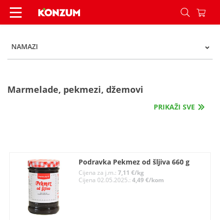
Namazi - Kategorije - Konzum
NAMAZI
Marmelade, pekmezi, džemovi
PRIKAŽI SVE
Podravka Pekmez od šljiva 660 g
Cijena za j.m.:
7,11 €/kg
Cijena 02.05.2025.:
4,49 €/kom