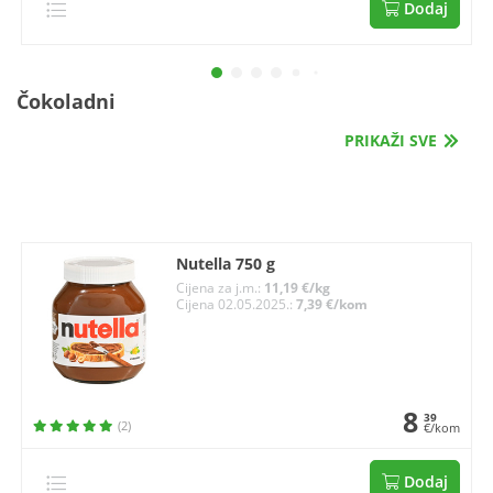
Dodaj
Čokoladni
PRIKAŽI SVE
Nutella 750 g
Cijena za j.m.:
11,19 €/kg
Cijena 02.05.2025.:
7,39 €/kom
8
39
(2)
€/kom
Dodaj