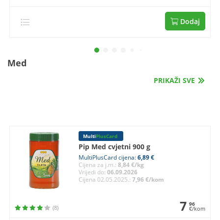
Dodaj
Med
PRIKAŽI SVE
Multi
PlusCard
Pip Med cvjetni 900 g
MultiPlusCard cijena:
6,89 €
Cijena za j.m.:
8,84 €/kg
Vrijedi do:
06.09.2026
Cijena 02.05.2025.:
7,96 €/kom
7
96
(8)
€/kom