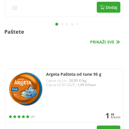
Dodaj
Paštete
PRIKAŽI SVE
Argeta Pašteta od tune 95 g
Cijena za j.m.:
20,95 €/kg
Cijena 02.05.2025.:
1,99 €/kom
1
99
(4)
€/kom