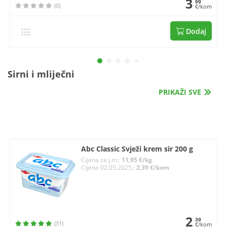
3
99
(0)
€/kom
Dodaj
Sirni i mliječni
PRIKAŽI SVE
Abc Classic Svježi krem sir 200 g
Cijena za j.m.:
11,95 €/kg
Cijena 02.05.2025.:
2,39 €/kom
2
39
(31)
€/kom