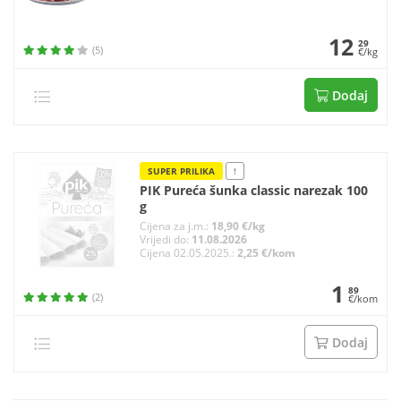
12
29
(5)
€/kg
Dodaj
SUPER PRILIKA
!
PIK Pureća šunka classic narezak 100
g
Cijena za j.m.:
18,90 €/kg
Vrijedi do:
11.08.2026
Cijena 02.05.2025.:
2,25 €/kom
1
89
(2)
€/kom
Dodaj