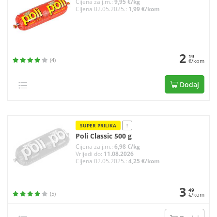
Cijena za j.m.:
9,95 €/kg
Cijena 02.05.2025.:
1,99 €/kom
2
19
(4)
€/kom
Dodaj
SUPER PRILIKA
!
Poli Classic 500 g
Cijena za j.m.:
6,98 €/kg
Vrijedi do:
11.08.2026
Cijena 02.05.2025.:
4,25 €/kom
3
49
(5)
€/kom