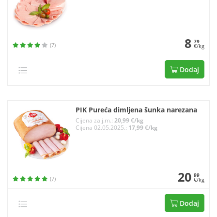
8
79
(7)
€/kg
Dodaj
PIK Pureća dimljena šunka narezana
Cijena za j.m.:
20,99 €/kg
Cijena 02.05.2025.:
17,99 €/kg
20
99
(7)
€/kg
Dodaj