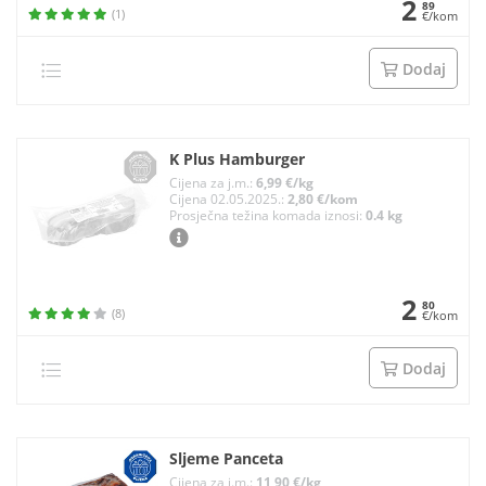
2
89
(1)
€/kom
Dodaj
K Plus Hamburger
Cijena za j.m.:
6,99 €/kg
Cijena 02.05.2025.:
2,80 €/kom
Prosječna težina komada iznosi:
0.4 kg
2
80
(8)
€/kom
Dodaj
Sljeme Panceta
Cijena za j.m.:
11,90 €/kg