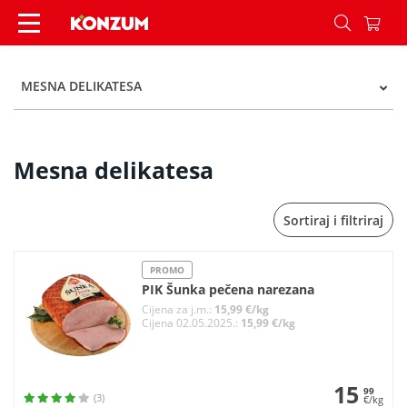
Mesna delikatesa - Kategorije - Konzum
MESNA DELIKATESA
Mesna delikatesa
Sortiraj i filtriraj
PROMO
PIK Šunka pečena narezana
Cijena za j.m.:
15,99 €/kg
Cijena 02.05.2025.:
15,99 €/kg
15
99
(3)
€/kg