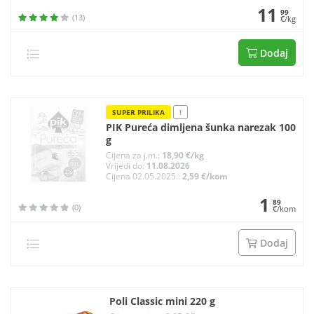
11
99
(13)
€/kg
Dodaj
SUPER PRILIKA
!
PIK Pureća dimljena šunka narezak 100
g
Cijena za j.m.:
18,90 €/kg
Vrijedi do:
11.08.2026
Cijena 02.05.2025.:
2,59 €/kom
1
89
(0)
€/kom
Dodaj
Poli Classic mini 220 g