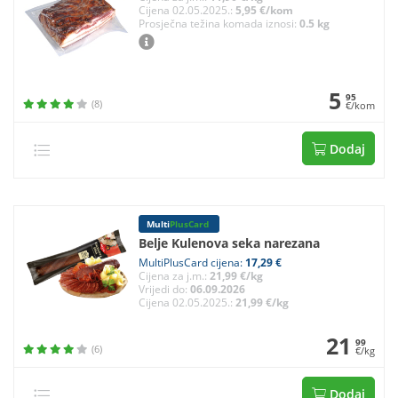
Cijena 02.05.2025.:
5,95 €/kom
Prosječna težina komada iznosi:
0.5 kg
5
95
(8)
€/kom
Dodaj
Multi
PlusCard
Belje Kulenova seka narezana
MultiPlusCard cijena:
17,29 €
Cijena za j.m.:
21,99 €/kg
Vrijedi do:
06.09.2026
Cijena 02.05.2025.:
21,99 €/kg
21
99
(6)
€/kg
Dodaj