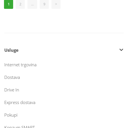
1
2
...
9
>
Usluge
Internet trgovina
Dostava
Drive In
Express dostava
Pokupi
Konzum SMART