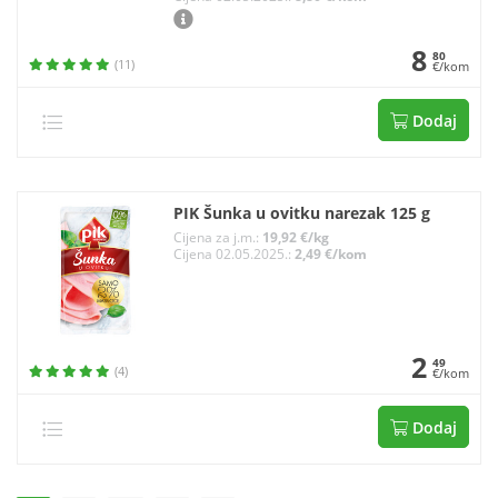
8
80
(11)
€/kom
Dodaj
PIK Šunka u ovitku narezak 125 g
Cijena za j.m.:
19,92 €/kg
Cijena 02.05.2025.:
2,49 €/kom
2
49
(4)
€/kom
Dodaj