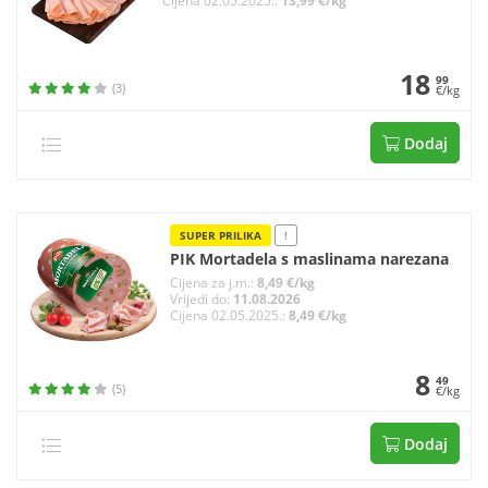
Cijena 02.05.2025.:
13,99 €/kg
18
99
(3)
€/kg
Dodaj
SUPER PRILIKA
!
PIK Mortadela s maslinama narezana
Cijena za j.m.:
8,49 €/kg
Vrijedi do:
11.08.2026
Cijena 02.05.2025.:
8,49 €/kg
8
49
(5)
€/kg
Dodaj