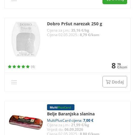
Dobro Pršut narezak 250 g
Cijena za j.m.:
35,16 €/kg
Cijena 02.05.2025.:
8,79 €/kom
8
79
(4)
€/kom
Dodaj
Multi
PlusCard
Belje Baranjska slanina
MultiPlusCard cijena:
7,00 €
Cijena za j.m.:
21,99 €/kg
Vrijedi do:
06.09.2026
Cijena 02.05.2025.:
8,80 €/kom