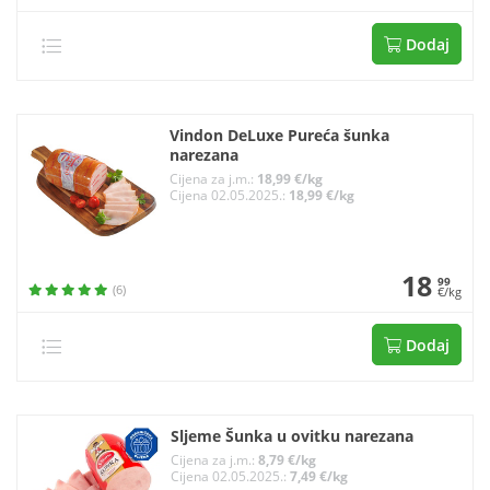
Dodaj
Vindon DeLuxe Pureća šunka
narezana
Cijena za j.m.:
18,99 €/kg
Cijena 02.05.2025.:
18,99 €/kg
18
99
(6)
€/kg
Dodaj
Sljeme Šunka u ovitku narezana
Cijena za j.m.:
8,79 €/kg
Cijena 02.05.2025.:
7,49 €/kg