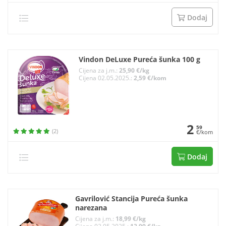
Dodaj
Vindon DeLuxe Pureća šunka 100 g
Cijena za j.m.:
25,90 €/kg
Cijena 02.05.2025.:
2,59 €/kom
2
59
(2)
€/kom
Dodaj
Gavrilović Stancija Pureća šunka
narezana
Cijena za j.m.:
18,99 €/kg