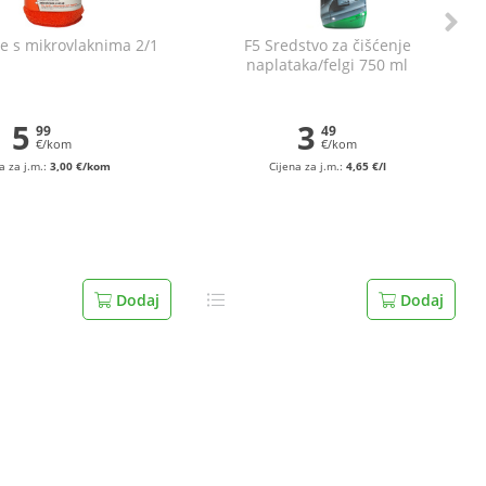
e s mikrovlaknima 2/1
F5 Sredstvo za čišćenje
naplataka/felgi 750 ml
5
3
99
49
€/kom
€/kom
a za j.m.:
3,00 €/kom
Cijena za j.m.:
4,65 €/l
Dodaj
Dodaj