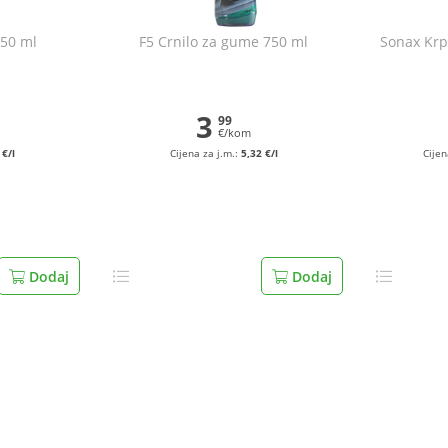
750 ml
F5 Crnilo za gume 750 ml
Sonax Krp
3
99
€/kom
 €/l
Cijena za j.m.:
5,32 €/l
Cijen
Dodaj
Dodaj