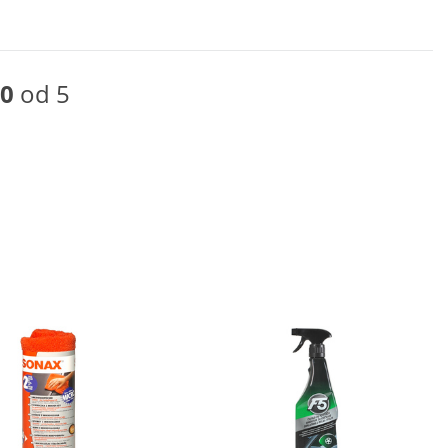
0
od 5