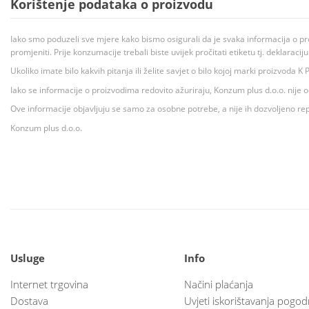
Korištenje podataka o proizvodu
Iako smo poduzeli sve mjere kako bismo osigurali da je svaka informacija o pr
promjeniti. Prije konzumacije trebali biste uvijek pročitati etiketu tj. deklaraci
Ukoliko imate bilo kakvih pitanja ili želite savjet o bilo kojoj marki proizvoda
Iako se informacije o proizvodima redovito ažuriraju, Konzum plus d.o.o. nije
Ove informacije objavljuju se samo za osobne potrebe, a nije ih dozvoljeno rep
Konzum plus d.o.o.
Usluge
Info
Internet trgovina
Načini plaćanja
Dostava
Uvjeti iskorištavanja pogod