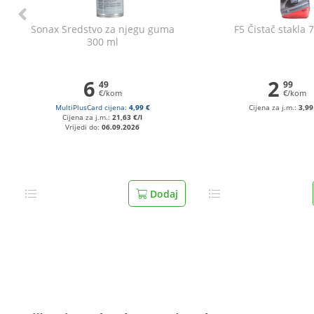
Sonax Sredstvo za njegu guma
F5 Čistač stakla 
300 ml
6
2
49
99
€/kom
€/kom
MultiPlusCard cijena:
4,99 €
Cijena za j.m.:
3,99
Cijena za j.m.:
21,63 €/l
Vrijedi do:
06.09.2026
Dodaj