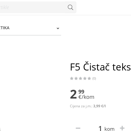
TIKA
F5 Čistač teks
(0)
2
99
€/kom
Cijena za j.m.:
3,99 €/l
kom