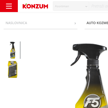
Asortiman
F5 Čistač tekstila 750 ml - Konzum
NASLOVNICA
AUTO KOZME