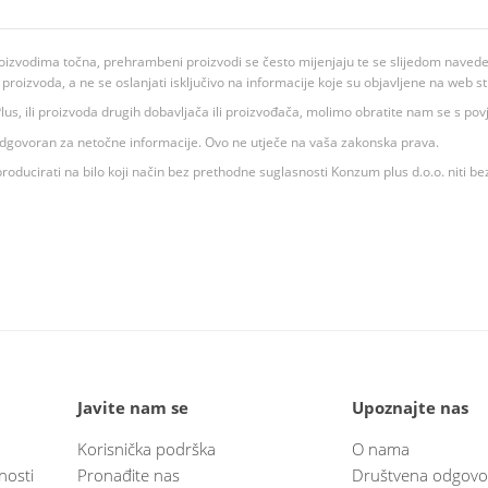
oizvodima točna, prehrambeni proizvodi se često mijenjaju te se slijedom navedeno
ju proizvoda, a ne se oslanjati isključivo na informacije koje su objavljene na web st
 K Plus, ili proizvoda drugih dobavljača ili proizvođača, molimo obratite nam se s p
 odgovoran za netočne informacije. Ovo ne utječe na vaša zakonska prava.
roducirati na bilo koji način bez prethodne suglasnosti Konzum plus d.o.o. niti be
Javite nam se
Upoznajte nas
Korisnička podrška
O nama
nosti
Pronađite nas
Društvena odgovo