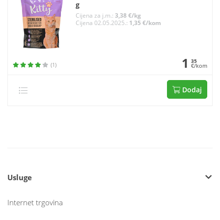
g
Cijena za j.m.:
3,38 €/kg
Cijena 02.05.2025.:
1,35 €/kom
1
35
(1)
€/kom
Dodaj
Usluge
Internet trgovina