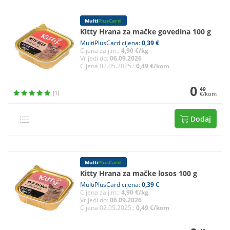
Multi
PlusCard
Kitty Hrana za mačke govedina 100 g
MultiPlusCard cijena:
0,39 €
Cijena za j.m.:
4,90 €/kg
Vrijedi do:
06.09.2026
Cijena 02.05.2025.:
0,49 €/kom
0
49
(1)
€/kom
Dodaj
Multi
PlusCard
Kitty Hrana za mačke losos 100 g
MultiPlusCard cijena:
0,39 €
Cijena za j.m.:
4,90 €/kg
Vrijedi do:
06.09.2026
Cijena 02.05.2025.:
0,49 €/kom