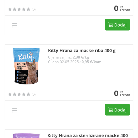
0
95
(0)
€/kom
Dodaj
Kitty Hrana za mačke riba 400 g
Cijena za j.m.:
2,38 €/kg
Cijena 02.05.2025.:
0,95 €/kom
0
95
(0)
€/kom
Dodaj
Kitty Hrana za sterilizirane mačke 400