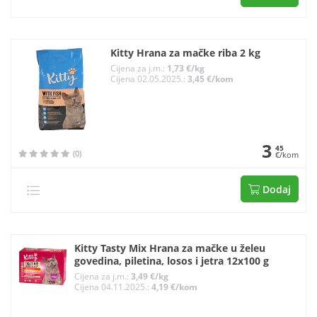
Kitty Hrana za mačke riba 2 kg
Cijena za j.m.:
1,73 €/kg
Cijena 02.05.2025.:
3,45 €/kom
3
45
(0)
€/kom
Dodaj
Kitty Tasty Mix Hrana za mačke u želeu
govedina, piletina, losos i jetra 12x100 g
Cijena za j.m.:
3,49 €/kg
Cijena 04.11.2025.:
4,19 €/kom