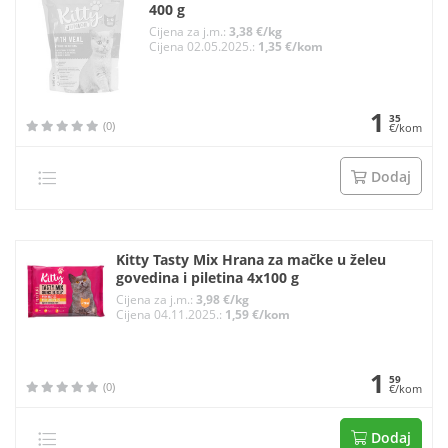
400 g
Cijena za j.m.:
3,38 €/kg
Cijena 02.05.2025.:
1,35 €/kom
1
35
(0)
€/kom
Dodaj
Kitty Tasty Mix Hrana za mačke u želeu
govedina i piletina 4x100 g
Cijena za j.m.:
3,98 €/kg
Cijena 04.11.2025.:
1,59 €/kom
1
59
(0)
€/kom
Dodaj