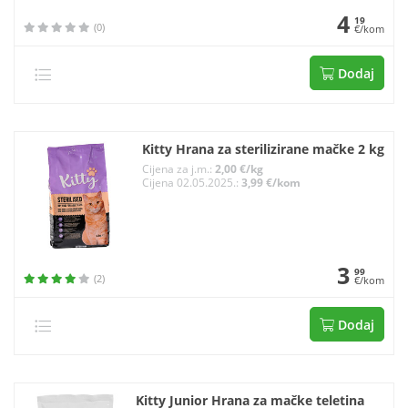
4
19
(0)
€/kom
Dodaj
Kitty Hrana za sterilizirane mačke 2 kg
Cijena za j.m.:
2,00 €/kg
Cijena 02.05.2025.:
3,99 €/kom
3
99
(2)
€/kom
Dodaj
Kitty Junior Hrana za mačke teletina