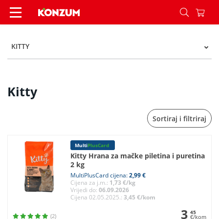
Kitty - Kategorije - Konzum
KITTY
Kitty
Sortiraj i filtriraj
Multi
PlusCard
Kitty Hrana za mačke piletina i puretina
2 kg
MultiPlusCard cijena:
2,99 €
Cijena za j.m.:
1,73 €/kg
Vrijedi do:
06.09.2026
Cijena 02.05.2025.:
3,45 €/kom
3
45
(2)
€/kom