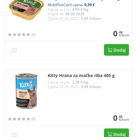
MultiPlusCard cijena:
0,39 €
Cijena za j.m.:
4,90 €/kg
Vrijedi do:
06.09.2026
Cijena 02.05.2025.:
0,49 €/kom
0
49
(0)
€/kom
Dodaj
Kitty Hrana za mačke riba 405 g
Cijena za j.m.:
2,20 €/kg
Cijena 02.05.2025.:
0,89 €/kom
0
89
(0)
€/kom
Dodaj