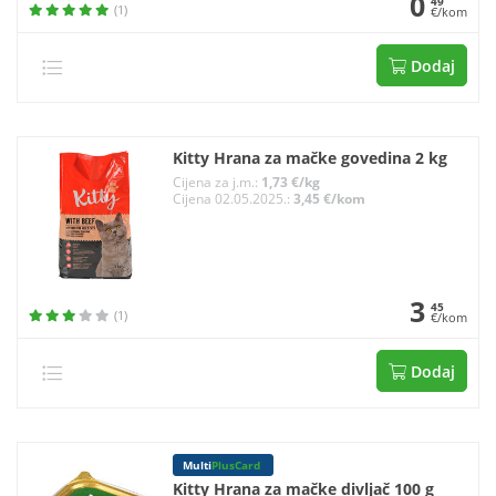
0
49
(1)
€/kom
Dodaj
Kitty Hrana za mačke govedina 2 kg
Cijena za j.m.:
1,73 €/kg
Cijena 02.05.2025.:
3,45 €/kom
3
45
(1)
€/kom
Dodaj
Multi
PlusCard
Kitty Hrana za mačke divljač 100 g