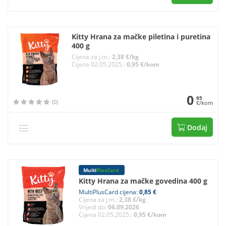
Kitty Hrana za mačke piletina i puretina
400 g
Cijena za j.m.:
2,38 €/kg
Cijena 02.05.2025.:
0,95 €/kom
0
95
(0)
€/kom
Dodaj
Multi
PlusCard
Kitty Hrana za mačke govedina 400 g
MultiPlusCard cijena:
0,85 €
Cijena za j.m.:
2,38 €/kg
Vrijedi do:
06.09.2026
Cijena 02.05.2025.:
0,95 €/kom