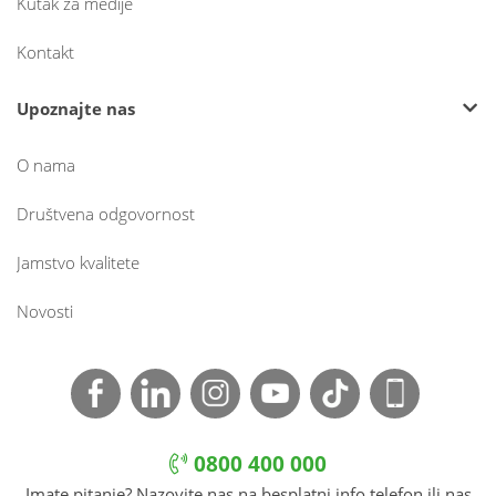
Kutak za medije
Kontakt
Upoznajte nas
O nama
Društvena odgovornost
Jamstvo kvalitete
Novosti
0800 400 000
Imate pitanje? Nazovite nas na besplatni info telefon ili nas