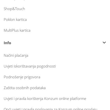
Shop&Touch
Poklon kartica
MultiPlus kartica
Info
Načini plaćanja
Uvjeti iskorištavanja pogodnosti
Podnošenje prigovora
Zaštita osobnih podataka
Uvjeti i pravila korištenja Konzum online platforme
Opći uvjeti i pravila poslovanja za Konzum online prodaju