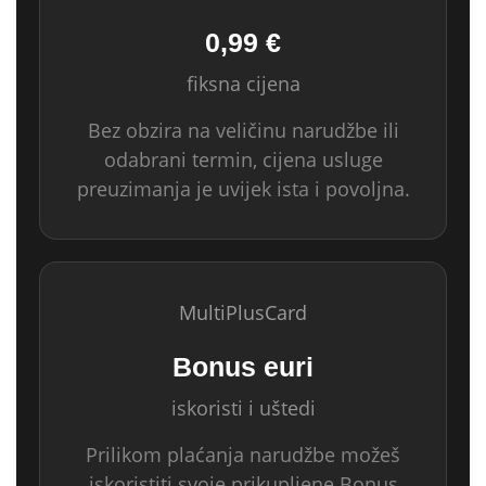
0,99 €
fiksna cijena
Bez obzira na veličinu narudžbe ili
odabrani termin, cijena usluge
preuzimanja je uvijek ista i povoljna.
MultiPlusCard
Bonus euri
iskoristi i uštedi
Prilikom plaćanja narudžbe možeš
iskoristiti svoje prikupljene Bonus