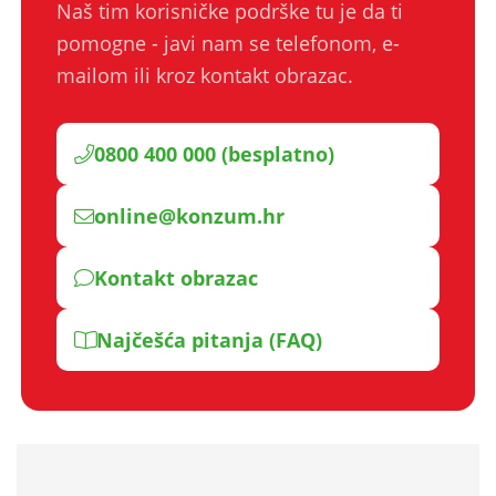
Naš tim korisničke podrške tu je da ti
pomogne - javi nam se telefonom, e-
mailom ili kroz kontakt obrazac.
0800 400 000 (besplatno)
online@konzum.hr
Kontakt obrazac
Najčešća pitanja (FAQ)