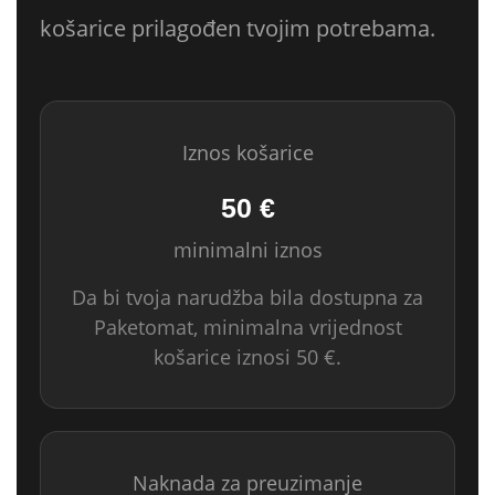
košarice prilagođen tvojim potrebama.
Iznos košarice
50 €
minimalni iznos
Da bi tvoja narudžba bila dostupna za
Paketomat, minimalna vrijednost
košarice iznosi 50 €.
Naknada za preuzimanje