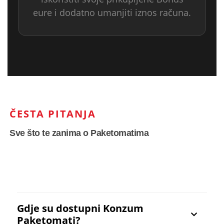
eure i dodatno umanjiti iznos računa.
ČESTA PITANJA
Sve što te zanima o Paketomatima
Gdje su dostupni Konzum
Paketomati?