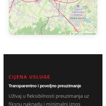
|
©
Leaflet
OpenStreetMap
CIJENA USLUGE
Transparentno i povoljno preuzimanje
Uživaj u fleksibilnosti preuzimanja uz
fiksnu naknadu i minimalni iznos