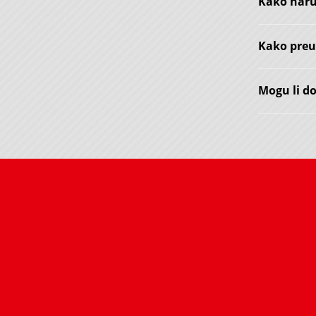
Kako naru
Kako preu
Mogu li d