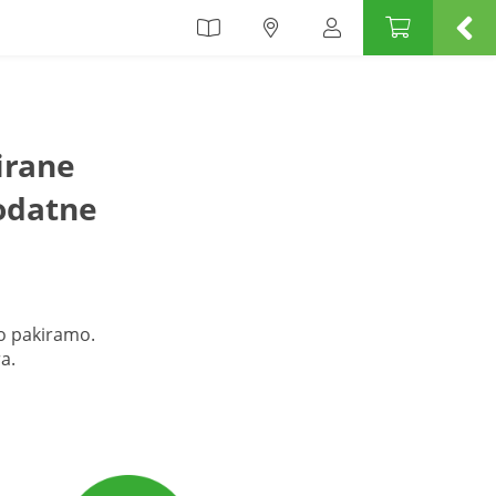
irane
dodatne
o pakiramo.
a.