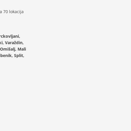
 70 lokacija
ckovljani,
i, Varaždin,
Omišalj, Mali
benik, Split,