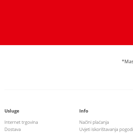
*Mas
Usluge
Info
Internet trgovina
Načini plaćanja
Dostava
Uvjeti iskorištavanja pogod