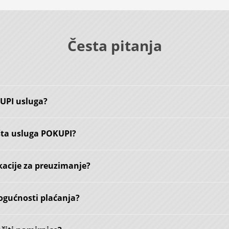
Česta pitanja
KUPI usluga?
šta usluga POKUPI?
kacije za preuzimanje?
ogućnosti plaćanja?