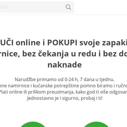
ČI online i POKUPI svoje zapak
nice, bez čekanja u redu i bez 
naknade
Narudžbe primamo od 0-24 h, 7 dana u tjednu.
ene namirnice i kućanske potrepštine pomno biramo i ručn
Plati online ili prilikom preuzimanja, kako god ti više odgovar
Jednostavno je i sigurno, probaj i ti!