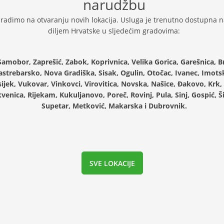
narudžbu
 radimo na otvaranju novih lokacija. Usluga je trenutno dostupna na
diljem Hrvatske u sljedećim gradovima:
Samobor, Zaprešić, Zabok, Koprivnica, Velika Gorica, Garešnica, Br
Jastrebarsko, Nova Gradiška, Sisak, Ogulin, Otočac, Ivanec, Imotsk
ijek, Vukovar, Vinkovci, Virovitica, Novska, Našice, Đakovo, Krk, 
kvenica, Rijekam, Kukuljanovo, Poreč, Rovinj, Pula, Sinj, Gospić, Ši
Supetar, Metković, Makarska i Dubrovnik.
SVE LOKACIJE