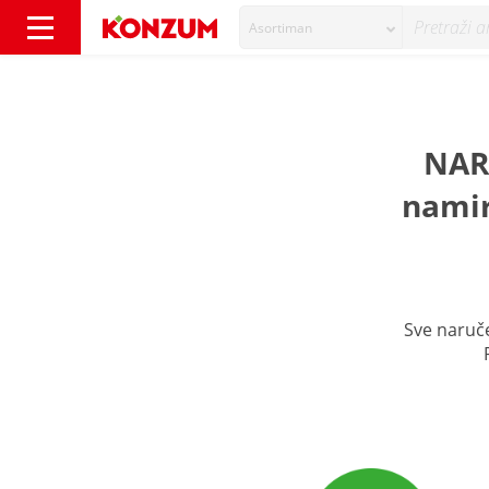
Asortiman
Pokupi - Konzum
NARU
namir
Sve naruč