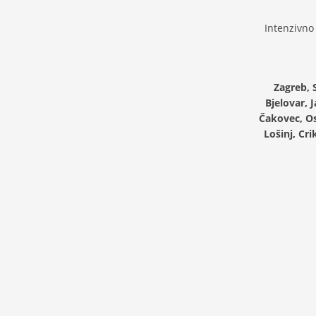
Intenzivno
Zagreb, 
Bjelovar, 
Čakovec, Os
Lošinj, Cri