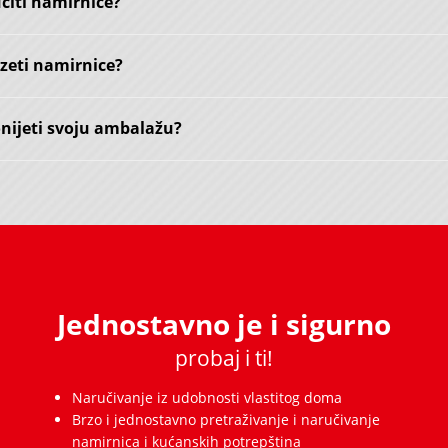
čiti namirnice?
zeti namirnice?
onijeti svoju ambalažu?
Jednostavno je i sigurno
probaj i ti!
Naručivanje iz udobnosti vlastitog doma
Brzo i jednostavno pretraživanje i naručivanje
namirnica i kućanskih potrepština