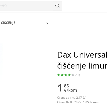
nje limun 750 ml - Konzum
 ČIŠĆENJE
Dax Universal
čišćenje limu
(10)
1
85
€/kom
Cijena za j.m.:
2,47 €/l
Cijena 02.05.2025.:
1,85 €/kom