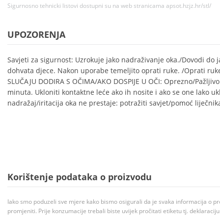
Sigurnosno tehnicki listovi dostupni su na web stranicama apsot.hzjz.hr/stl/
UPOZORENJA
Savjeti za sigurnost: Uzrokuje jako nadraživanje oka./Dovodi do ja
dohvata djece. Nakon uporabe temeljito oprati ruke. /Oprati ruk
SLUČAJU DODIRA S OČIMA/AKO DOSPIJE U OČI: Oprezno/Pažljivo 
minuta. Ukloniti kontaktne leće ako ih nosite i ako se one lako ukl
nadražaj/iritacija oka ne prestaje: potražiti savjet/pomoć liječnik
Korištenje podataka o proizvodu
Iako smo poduzeli sve mjere kako bismo osigurali da je svaka informacija o pr
promjeniti. Prije konzumacije trebali biste uvijek pročitati etiketu tj. deklaraci