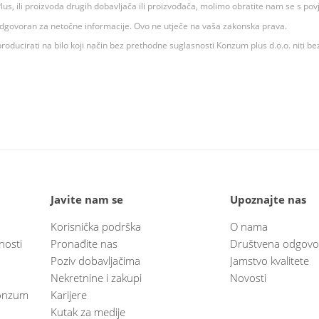
 K Plus, ili proizvoda drugih dobavljača ili proizvođača, molimo obratite nam se s p
 odgovoran za netočne informacije. Ovo ne utječe na vaša zakonska prava.
roducirati na bilo koji način bez prethodne suglasnosti Konzum plus d.o.o. niti be
Javite nam se
Upoznajte nas
Korisnička podrška
O nama
nosti
Pronađite nas
Društvena odgovo
Poziv dobavljačima
Jamstvo kvalitete
Nekretnine i zakupi
Novosti
 Konzum
Karijere
Kutak za medije