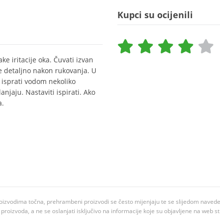
Kupci su ocijenili
ke iritacije oka. Čuvati izvan
e detaljno nakon rukovanja. U
isprati vodom nekoliko
anjaju. Nastaviti ispirati. Ako
a.
oizvodima točna, prehrambeni proizvodi se često mijenjaju te se slijedom navedeno
ju proizvoda, a ne se oslanjati isključivo na informacije koje su objavljene na web st