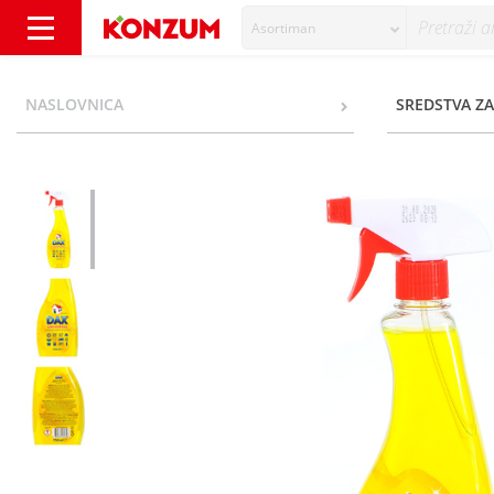
Asortiman
Dax Universal Univerzalno sredstvo za čišće
NASLOVNICA
SREDSTVA ZA