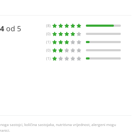
(8)
4
od 5
(0)
(1)
(0)
(1)
ga sastojci, količina sastojaka, nutritivna vrijednost, alergeni mogu
ranici.