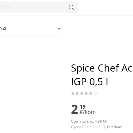
5 l - Konzum
NZI
Spice Chef A
IGP 0,5 l
(0)
2
19
€/kom
Cijena za j.m.:
4,38 €/l
Cijena 02.05.2025.:
2,15 €/kom