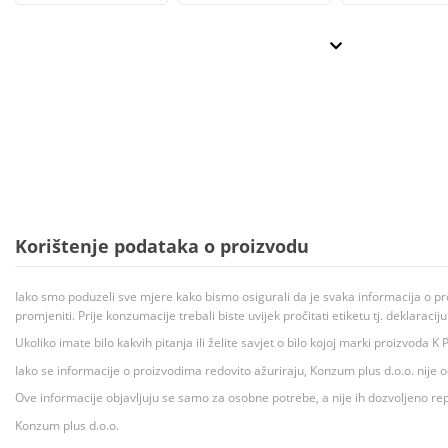
Korištenje podataka o proizvodu
Iako smo poduzeli sve mjere kako bismo osigurali da je svaka informacija o pr
promjeniti. Prije konzumacije trebali biste uvijek pročitati etiketu tj. deklaraci
Ukoliko imate bilo kakvih pitanja ili želite savjet o bilo kojoj marki proizvoda
Iako se informacije o proizvodima redovito ažuriraju, Konzum plus d.o.o. nije
Ove informacije objavljuju se samo za osobne potrebe, a nije ih dozvoljeno rep
Konzum plus d.o.o.