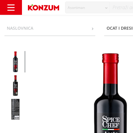
Asortiman
Spice Chef Aceto Balsamico di Modena IGP 0,
NASLOVNICA
OCAT I DRESI