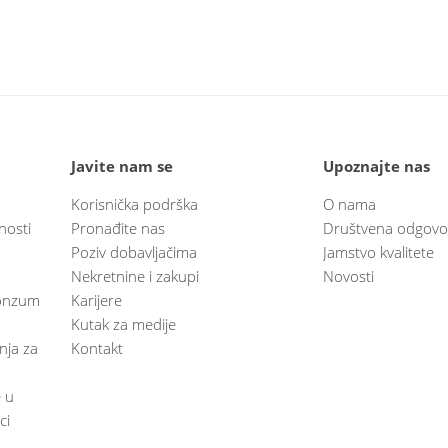
Javite nam se
Upoznajte nas
Korisnička podrška
O nama
nosti
Pronađite nas
Društvena odgovo
Poziv dobavljačima
Jamstvo kvalitete
Nekretnine i zakupi
Novosti
 Konzum
Karijere
Kutak za medije
anja za
Kontakt
e u
ci