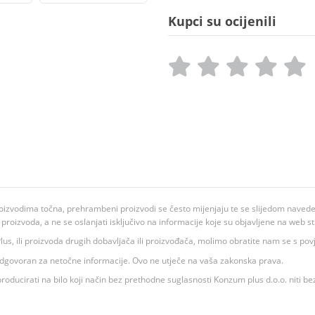
Kupci su ocijenili
oizvodima točna, prehrambeni proizvodi se često mijenjaju te se slijedom navedeno
ju proizvoda, a ne se oslanjati isključivo na informacije koje su objavljene na web st
 K Plus, ili proizvoda drugih dobavljača ili proizvođača, molimo obratite nam se s p
 odgovoran za netočne informacije. Ovo ne utječe na vaša zakonska prava.
roducirati na bilo koji način bez prethodne suglasnosti Konzum plus d.o.o. niti be