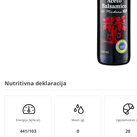
Nutritivna deklaracija
Energija (kJ/kcal)
Masti (g)
Ugljikohidrati (
441/103
0
20