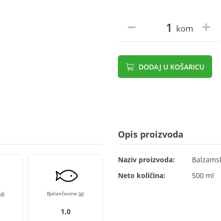
kom
DODAJ U KOŠARICU
Opis proizvoda
Naziv proizvoda:
Balzamsk
Neto količina:
500 ml
g)
Bjelančevine (g)
1,0