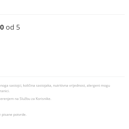
0
od 5
ga sastojci, količina sastojaka, nutritivna vrijednost, alergeni mogu
ranici.
ovjerenjem na Službu za Korisnike.
z pisane potvrde.