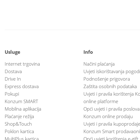
Usluge
Info
Internet trgovina
Načini plaćanja
Dostava
Uvjeti iskorištavanja pogod
Drive In
Podnošenje prigovora
Express dostava
Zaštita osobnih podataka
Pokupi
Uvjeti i pravila korištenja
Konzum SMART
online platforme
Mobilna aplikacija
Opći uvjeti i pravila poslov
Plaćanje režija
Konzum online prodaju
Shop&Touch
Uvjeti i pravila kupoprodaj
Poklon kartica
Konzum Smart prodavaoni
MultiPlus kartica
Opći uvjeti korištenja e-gift