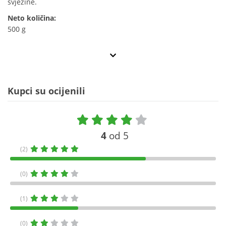
svježine.
Neto količina:
500 g
Kupci su ocijenili
4
od 5
(2)
(0)
(1)
(0)