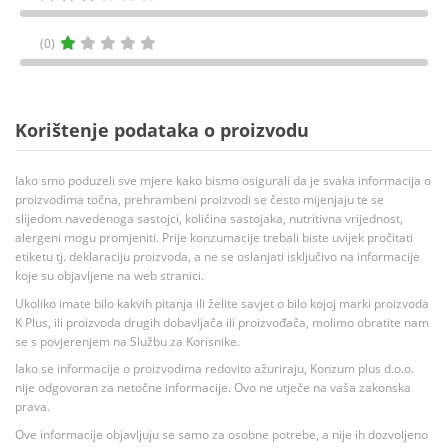
(0)
Korištenje podataka o proizvodu
Iako smo poduzeli sve mjere kako bismo osigurali da je svaka informacija o
proizvodima točna, prehrambeni proizvodi se često mijenjaju te se
slijedom navedenoga sastojci, količina sastojaka, nutritivna vrijednost,
alergeni mogu promjeniti. Prije konzumacije trebali biste uvijek pročitati
etiketu tj. deklaraciju proizvoda, a ne se oslanjati isključivo na informacije
koje su objavljene na web stranici.
Ukoliko imate bilo kakvih pitanja ili želite savjet o bilo kojoj marki proizvoda
K Plus, ili proizvoda drugih dobavljača ili proizvođača, molimo obratite nam
se s povjerenjem na Službu za Korisnike.
Iako se informacije o proizvodima redovito ažuriraju, Konzum plus d.o.o.
nije odgovoran za netočne informacije. Ovo ne utječe na vaša zakonska
prava.
Ove informacije objavljuju se samo za osobne potrebe, a nije ih dozvoljeno