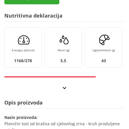
Nutritivna deklaracija
Energija (kJ/kcal)
Masti (g)
Ugljikohidrati (g)
1168/278
5,5
43
Opis proizvoda
Naziv proizvoda:
Pšenični tost od brašna od cjelovitog zrna - kruh produljene