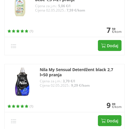
Cijena za j.m.:
5,06 €/l
Cijena 02.05.2025.:
7,59 €/kom
7
59
(1)
€/kom
Dodaj
Nila My Sensual Deterdžent black 2,7
l=50 pranja
Cijena za j.m.:
3,70 €/l
Cijena 02.05.2025.:
9,29 €/kom
9
99
(1)
€/kom
Dodaj