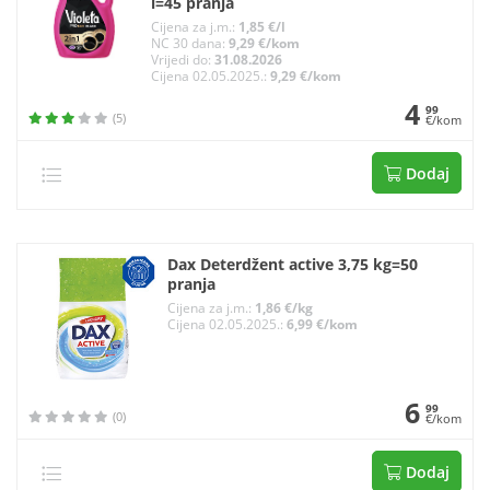
l=45 pranja
Cijena za j.m.:
1,85 €/l
NC 30 dana:
9,29 €/kom
Vrijedi do:
31.08.2026
Cijena 02.05.2025.:
9,29 €/kom
4
99
(5)
€/kom
Dodaj
Dax Deterdžent active 3,75 kg=50
pranja
Cijena za j.m.:
1,86 €/kg
Cijena 02.05.2025.:
6,99 €/kom
6
99
(0)
€/kom
Dodaj