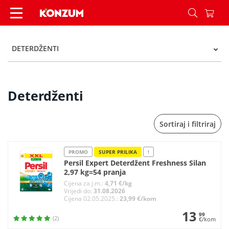
Deterdženti - Kategorije - Konzum
DETERDŽENTI
Deterdženti
Sortiraj i filtriraj
PROMO
SUPER PRILIKA
!
Persil Expert Deterdžent Freshness Silan
2,97 kg=54 pranja
Cijena za j.m.:
4,71 €/kg
Vrijedi do:
31.08.2026
Cijena 02.05.2025.:
23,99 €/kom
13
99
(2)
€/kom