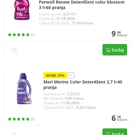
Perwoll Renew Deterdžent color blossom
3 l=60 pranja
Cijena za j.m.:
3,33 €/l
Vrijedi do:
31.08.2026
Cijena 02.05.2025.:
11,49 €/kom
9
99
(1)
€/kom
Dodaj
AKCIJA -37%
!
Meri Merino Color Deterdžent 2,7 l=45
pranja
Cijena za j.m.:
2,33 €/l
NC 30 dana:
9,99 €/kom
Vrijedi do:
11.08.2026
Cijena 02.05.2025.:
9,29 €/kom
6
29
(3)
€/kom
Dodaj