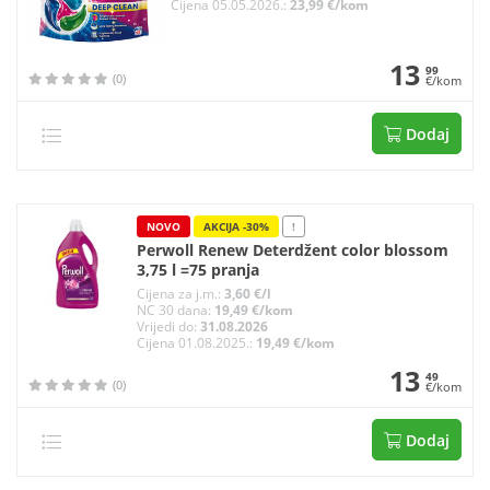
Cijena 05.05.2026.:
23,99 €/kom
13
99
(0)
€/kom
Dodaj
NOVO
AKCIJA -30%
!
Perwoll Renew Deterdžent color blossom
3,75 l =75 pranja
Cijena za j.m.:
3,60 €/l
NC 30 dana:
19,49 €/kom
Vrijedi do:
31.08.2026
Cijena 01.08.2025.:
19,49 €/kom
13
49
(0)
€/kom
Dodaj