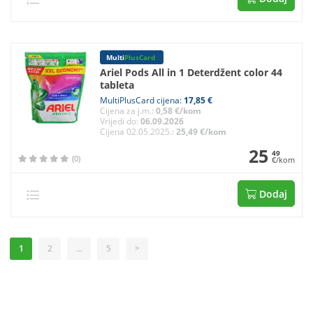
Multi
PlusCard
Ariel Pods All in 1 Deterdžent color 44
tableta
MultiPlusCard cijena:
17,85 €
Cijena za j.m.:
0,58 €/kom
Vrijedi do:
06.09.2026
Cijena 02.05.2025.:
25,49 €/kom
25
49
(0)
€/kom
Dodaj
1
2
...
5
>