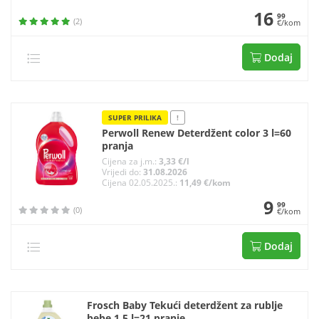
16
99
(2)
€/kom
Dodaj
SUPER PRILIKA
!
Perwoll Renew Deterdžent color 3 l=60
pranja
Cijena za j.m.:
3,33 €/l
Vrijedi do:
31.08.2026
Cijena 02.05.2025.:
11,49 €/kom
9
99
(0)
€/kom
Dodaj
Frosch Baby Tekući deterdžent za rublje
bebe 1,5 l=21 pranje