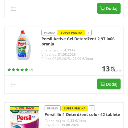
Dodaj
PROMO
SUPER PRILIKA
!
Persil Active Gel Deterdžent 2,97 l=66
pranja
Cijena za j.m.:
4,71 €/l
Vrijedi do:
31.08.2026
Cijena 02.05.2025.:
23,99 €/kom
13
99
(2)
€/kom
Dodaj
PROMO
SUPER PRILIKA
!
Persil 4in1 Deterdžent color 42 tablete
Cijena za j.m.:
0,33 €/kom
Vrijedi do:
31.08.2026