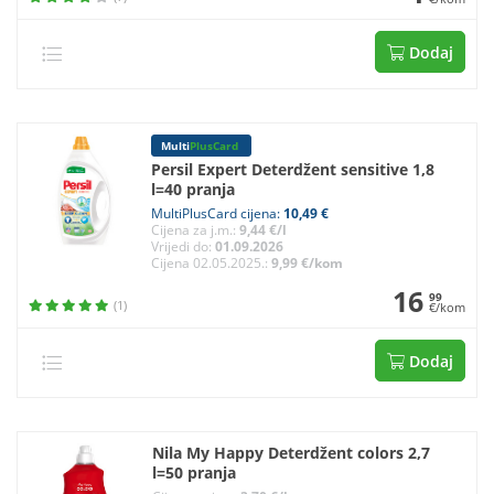
Dodaj
Multi
PlusCard
Persil Expert Deterdžent sensitive 1,8
l=40 pranja
MultiPlusCard cijena:
10,49 €
Cijena za j.m.:
9,44 €/l
Vrijedi do:
01.09.2026
Cijena 02.05.2025.:
9,99 €/kom
16
99
(1)
€/kom
Dodaj
Nila My Happy Deterdžent colors 2,7
l=50 pranja