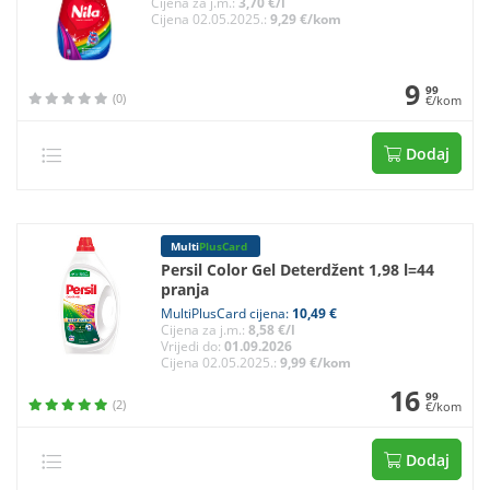
Cijena za j.m.:
3,70 €/l
Cijena 02.05.2025.:
9,29 €/kom
9
99
(0)
€/kom
Dodaj
Multi
PlusCard
Persil Color Gel Deterdžent 1,98 l=44
pranja
MultiPlusCard cijena:
10,49 €
Cijena za j.m.:
8,58 €/l
Vrijedi do:
01.09.2026
Cijena 02.05.2025.:
9,99 €/kom
16
99
(2)
€/kom
Dodaj