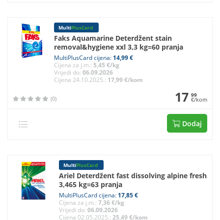
Multi
PlusCard
Faks Aquamarine Deterdžent stain
removal&hygiene xxl 3,3 kg=60 pranja
MultiPlusCard cijena:
14,99 €
Cijena za j.m.:
5,45 €/kg
Vrijedi do:
06.09.2026
Cijena 24.10.2025.:
17,99 €/kom
17
99
(0)
€/kom
Dodaj
Multi
PlusCard
Ariel Deterdžent fast dissolving alpine fresh
3,465 kg=63 pranja
MultiPlusCard cijena:
17,85 €
Cijena za j.m.:
7,36 €/kg
Vrijedi do:
06.09.2026
Cijena 02.05.2025.:
25,49 €/kom