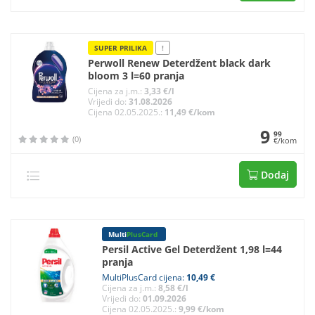
SUPER PRILIKA
!
Perwoll Renew Deterdžent black dark
bloom 3 l=60 pranja
Cijena za j.m.:
3,33 €/l
Vrijedi do:
31.08.2026
Cijena 02.05.2025.:
11,49 €/kom
9
99
(0)
€/kom
Dodaj
Multi
PlusCard
Persil Active Gel Deterdžent 1,98 l=44
pranja
MultiPlusCard cijena:
10,49 €
Cijena za j.m.:
8,58 €/l
Vrijedi do:
01.09.2026
Cijena 02.05.2025.:
9,99 €/kom