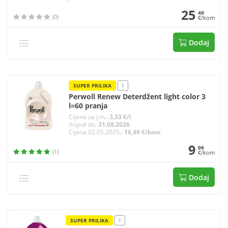
25
49
(0)
€/kom
Dodaj
SUPER PRILIKA
!
Perwoll Renew Deterdžent light color 3
l=60 pranja
Cijena za j.m.:
3,33 €/l
Vrijedi do:
31.08.2026
Cijena 02.05.2025.:
16,49 €/kom
9
99
(1)
€/kom
Dodaj
SUPER PRILIKA
!