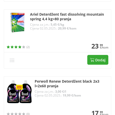
Ariel Deterdžent fast dissolving mountain
spring 4,4 kg=80 pranja
Cijena za j.m.:
5,45 €/kg
Cijena 02.05.2025.:
20,99 €/kom
23
99
(2)
€/kom
Dodaj
Perwoll Renew Deterdžent black 2x3
l=2x60 pranja
Cijena za j.m.:
3,00 €/l
Cijena 02.05.2025.:
19,99 €/kom
17
99
(0)
€/kom