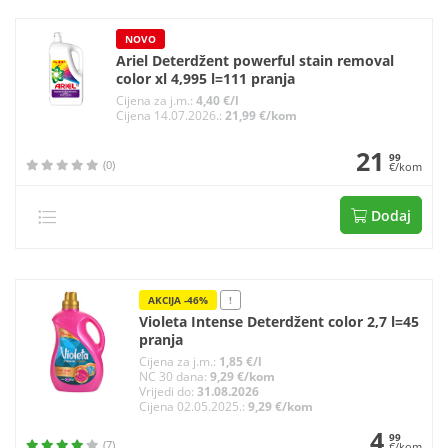
NOVO
Ariel Deterdžent powerful stain removal
color xl 4,995 l=111 pranja
Cijena za j.m.:
4,40 €/l
Cijena 14.07.2026.:
21,99 €/kom
21
99
(0)
€/kom
Dodaj
AKCIJA -46%
!
Violeta Intense Deterdžent color 2,7 l=45
pranja
Cijena za j.m.:
1,85 €/l
NC 30 dana:
9,29 €/kom
Vrijedi do:
31.08.2026
Cijena 02.05.2025.:
9,29 €/kom
4
99
(7)
€/kom