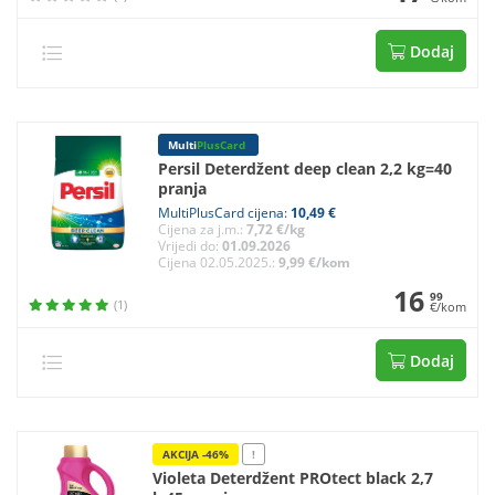
Dodaj
Multi
PlusCard
Persil Deterdžent deep clean 2,2 kg=40
pranja
MultiPlusCard cijena:
10,49 €
Cijena za j.m.:
7,72 €/kg
Vrijedi do:
01.09.2026
Cijena 02.05.2025.:
9,99 €/kom
16
99
(1)
€/kom
Dodaj
AKCIJA -46%
!
Violeta Deterdžent PROtect black 2,7