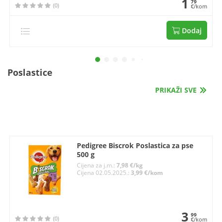
1
79
(0)
€/kom
Dodaj
Poslastice
PRIKAŽI SVE
Pedigree Biscrok Poslastica za pse
500 g
Cijena za j.m.:
7,98 €/kg
Cijena 02.05.2025.:
3,99 €/kom
3
99
(0)
€/kom