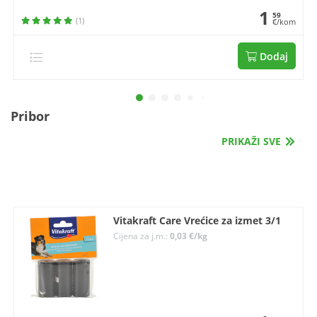
1
59
(1)
€/kom
Dodaj
Pribor
PRIKAŽI SVE
Vitakraft Care Vrećice za izmet 3/1
Cijena za j.m.:
0,03 €/kg