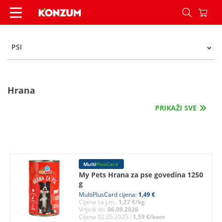
Psi - Kategorije - Konzum
PSI
Hrana
PRIKAŽI SVE
Multi
PlusCard
My Pets Hrana za pse govedina 1250
g
MultiPlusCard cijena:
1,49 €
Cijena za j.m.:
1,27 €/kg
Vrijedi do:
06.09.2026
Cijena 02.05.2025.:
1,59 €/kom