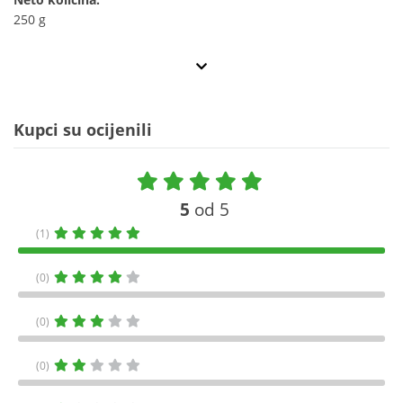
250 g
Kupci su ocijenili
5
od 5
(1)
(0)
(0)
(0)