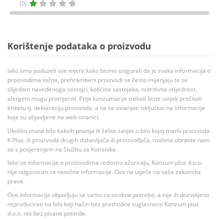
(0)
Korištenje podataka o proizvodu
Iako smo poduzeli sve mjere kako bismo osigurali da je svaka informacija o
proizvodima točna, prehrambeni proizvodi se često mijenjaju te se
slijedom navedenoga sastojci, količina sastojaka, nutritivna vrijednost,
alergeni mogu promjeniti. Prije konzumacije trebali biste uvijek pročitati
etiketu tj. deklaraciju proizvoda, a ne se oslanjati isključivo na informacije
koje su objavljene na web stranici.
Ukoliko imate bilo kakvih pitanja ili želite savjet o bilo kojoj marki proizvoda
K Plus, ili proizvoda drugih dobavljača ili proizvođača, molimo obratite nam
se s povjerenjem na Službu za Korisnike.
Iako se informacije o proizvodima redovito ažuriraju, Konzum plus d.o.o.
nije odgovoran za netočne informacije. Ovo ne utječe na vaša zakonska
prava.
Ove informacije objavljuju se samo za osobne potrebe, a nije ih dozvoljeno
reproducirati na bilo koji način bez prethodne suglasnosti Konzum plus
d.o.o. niti bez pisane potvrde.