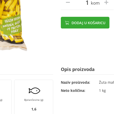
kom
DODAJ U KOŠARICU
Opis proizvoda
Naziv proizvoda:
Žuta ma
Neto količina:
1 kg
g)
Bjelančevine (g)
1,6