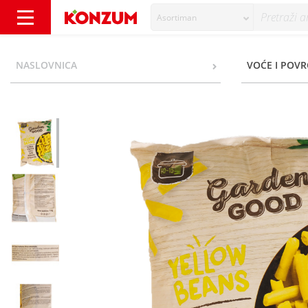
Asortiman
Garden Good Mahuna žuta 1 kg - Konzum
NASLOVNICA
VOĆE I POVR