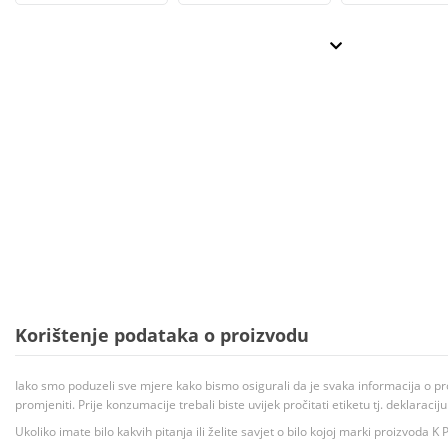
Korištenje podataka o proizvodu
Iako smo poduzeli sve mjere kako bismo osigurali da je svaka informacija o pr
promjeniti. Prije konzumacije trebali biste uvijek pročitati etiketu tj. deklaraci
Ukoliko imate bilo kakvih pitanja ili želite savjet o bilo kojoj marki proizvoda