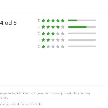
(1)
4
od 5
(2)
(0)
(0)
(0)
ga sastojci, količina sastojaka, nutritivna vrijednost, alergeni mogu
ranici.
ovjerenjem na Službu za Korisnike.