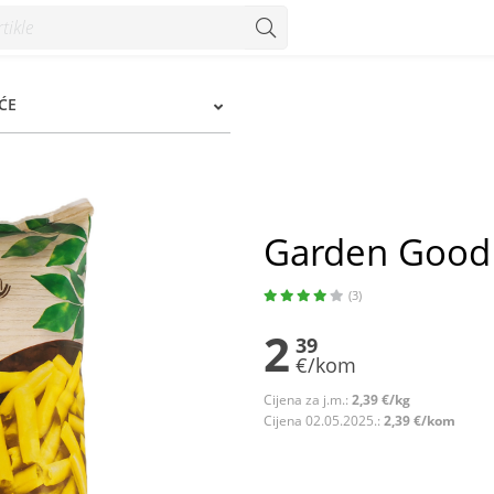
ĆE
Garden Good 
(3)
2
39
€/kom
Cijena za j.m.:
2,39 €/kg
Cijena 02.05.2025.:
2,39 €/kom