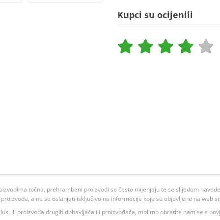
Kupci su ocijenili
oizvodima točna, prehrambeni proizvodi se često mijenjaju te se slijedom navedeno
ju proizvoda, a ne se oslanjati isključivo na informacije koje su objavljene na web st
 K Plus, ili proizvoda drugih dobavljača ili proizvođača, molimo obratite nam se s p