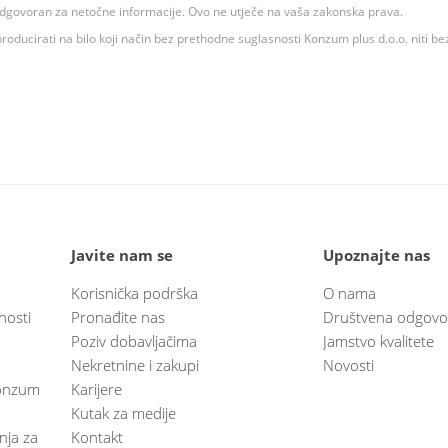
 odgovoran za netočne informacije. Ovo ne utječe na vaša zakonska prava.
roducirati na bilo koji način bez prethodne suglasnosti Konzum plus d.o.o. niti be
Javite nam se
Upoznajte nas
Korisnička podrška
O nama
nosti
Pronađite nas
Društvena odgovo
Poziv dobavljačima
Jamstvo kvalitete
Nekretnine i zakupi
Novosti
 Konzum
Karijere
Kutak za medije
anja za
Kontakt