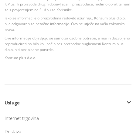
K Plus, ili proizvoda drugih dobavljača ili proizvođača, molimo obratite nam
se s povjerenjem na Službu za Korisnike.
Iako se informacije o proizvodima redovito ažuriraju, Konzum plus d.o.o.
nije odgovoran za netočne informacije. Ovo ne utječe na vaša zakonska
prava.
Ove informacije objavljuju se samo za osobne potrebe, a nije ih dozvoljeno
reproducirati na bilo koji način bez prethodne suglasnosti Konzum plus
d.o.o. niti bez pisane potvrde.
Konzum plus d.o.o.
Usluge
Internet trgovina
Dostava