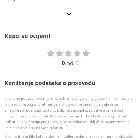
Kupci su ocijenili
0
od 5
Korištenje podataka o proizvodu
Iako smo poduzeli sve mjere kako bismo osigurali da je svaka informacija o
proizvodima točna, prehrambeni proizvodi se često mijenjaju te se
slijedom navedenoga sastojci, količina sastojaka, nutritivna vrijednost,
alergeni mogu promjeniti. Prije konzumacije trebali biste uvijek pročitati
etiketu tj. deklaraciju proizvoda, a ne se oslanjati isključivo na informacije
koje su objavljene na web stranici.
Ukoliko imate bilo kakvih pitanja ili želite savjet o bilo kojoj marki proizvoda