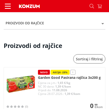
Proizvodi od rajčice - Kategorije - Konzum
PROIZVODI OD RAJČICE
Proizvodi od rajčice
Sortiraj i filtriraj
NOVO
AKCIJA -28%
!
Garden Good Pasirana rajčica 3x200 g
Cijena za j.m.:
1,65 €/kg
NC 30 dana:
1,39 €/kom
Vrijedi do:
11.08.2026
Cijena 28.07.2026.:
1,39 €/kom
0
99
(0)
€/kom