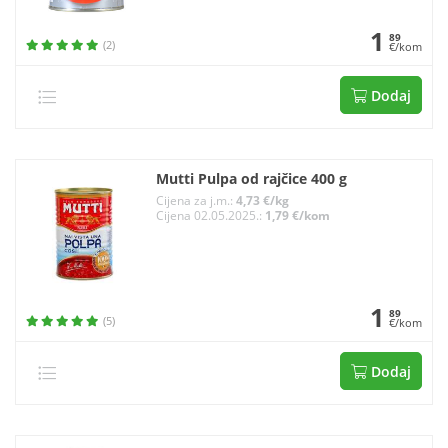
1
89
(2)
€/kom
Dodaj
Mutti Pulpa od rajčice 400 g
Cijena za j.m.:
4,73 €/kg
Cijena 02.05.2025.:
1,79 €/kom
1
89
(5)
€/kom
Dodaj