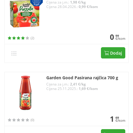
Cijena za j.m.:
1,98 €/kg
Cijena 28.04.2026.:
0,99 €/kom
0
99
(2)
€/kom
Dodaj
Garden Good Pasirana rajčica 700 g
Cijena za j.m.:
2,41 €/kg
Cijena 25.11.2025.:
1,69 €/kom
1
69
(0)
€/kom