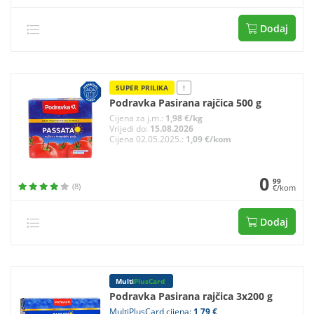
Dodaj
SUPER PRILIKA
!
Podravka Pasirana rajčica 500 g
Cijena za j.m.:
1,98 €/kg
Vrijedi do:
15.08.2026
Cijena 02.05.2025.:
1,09 €/kom
0
99
(8)
€/kom
Dodaj
Multi
PlusCard
Podravka Pasirana rajčica 3x200 g
MultiPlusCard cijena:
1,79 €