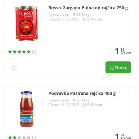
Rosso Gargano Pulpa od rajčica 250 g
Cijena za j.m.:
3,48 €/kg
Cijena 02.05.2025.:
1,39 €/kom
1
39
(2)
€/kom
Dodaj
Podravka Pasirana rajčica 400 g
Cijena za j.m.:
4,73 €/kg
Cijena 26.09.2025.:
1,89 €/kom
1
89
(1)
€/kom