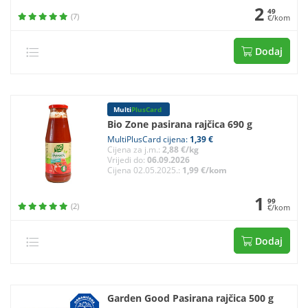
2
49
(7)
€/kom
Dodaj
Multi
PlusCard
Bio Zone pasirana rajčica 690 g
MultiPlusCard cijena:
1,39 €
Cijena za j.m.:
2,88 €/kg
Vrijedi do:
06.09.2026
Cijena 02.05.2025.:
1,99 €/kom
1
99
(2)
€/kom
Dodaj
Garden Good Pasirana rajčica 500 g