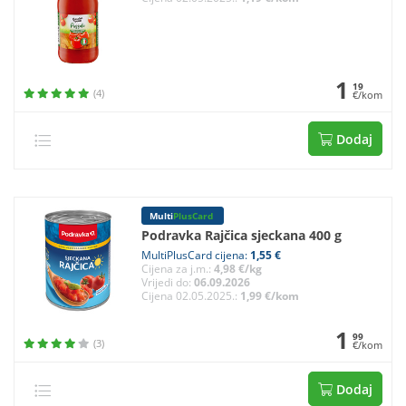
1
19
(4)
€/kom
Dodaj
Multi
PlusCard
Podravka Rajčica sjeckana 400 g
MultiPlusCard cijena:
1,55 €
Cijena za j.m.:
4,98 €/kg
Vrijedi do:
06.09.2026
Cijena 02.05.2025.:
1,99 €/kom
1
99
(3)
€/kom
Dodaj