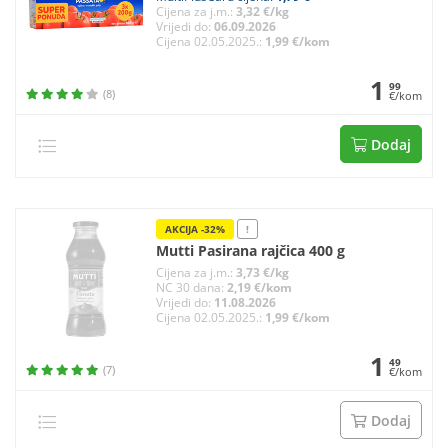
Cijena za j.m.:
3,32 €/kg
Vrijedi do:
06.09.2026
Cijena 02.05.2025.:
1,99 €/kom
1
99
(8)
€/kom
Dodaj
AKCIJA -32%
!
Mutti Pasirana rajčica 400 g
Cijena za j.m.:
3,73 €/kg
NC 30 dana:
2,19 €/kom
Vrijedi do:
11.08.2026
Cijena 02.05.2025.:
1,99 €/kom
1
49
(7)
€/kom
Dodaj