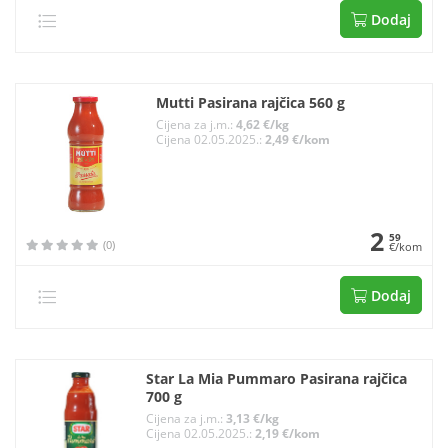
Dodaj
Mutti Pasirana rajčica 560 g
Cijena za j.m.:
4,62 €/kg
Cijena 02.05.2025.:
2,49 €/kom
2
59
(0)
€/kom
Dodaj
Star La Mia Pummaro Pasirana rajčica
700 g
Cijena za j.m.:
3,13 €/kg
Cijena 02.05.2025.:
2,19 €/kom