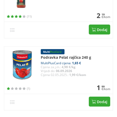
2
19
(11)
€/kom
Dodaj
Multi
PlusCard
Podravka Pelat rajčica 240 g
MultiPlusCard cijena:
1,65 €
Cijena za j.m.:
4,98 €/kg
Vrijedi do:
06.09.2026
Cijena 02.05.2025.:
1,99 €/kom
1
99
(1)
€/kom
Dodaj