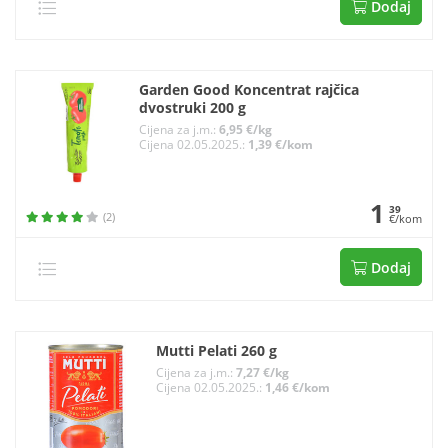
Dodaj
Garden Good Koncentrat rajčica
dvostruki 200 g
Cijena za j.m.:
6,95 €/kg
Cijena 02.05.2025.:
1,39 €/kom
1
39
(2)
€/kom
Dodaj
Mutti Pelati 260 g
Cijena za j.m.:
7,27 €/kg
Cijena 02.05.2025.:
1,46 €/kom