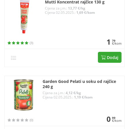
Mutti Koncentrat rajčice 130 g
Cijena za j.m.:
13,77 €/kg
Cijena 02.05.2025.:
1,69 €/kom
1
79
(3)
€/kom
Dodaj
Garden Good Pelati u soku od rajčice
240 g
Cijena za j.m.:
4,12 €/kg
Cijena 02.05.2025.:
1,19 €/kom
0
99
(0)
€/kom