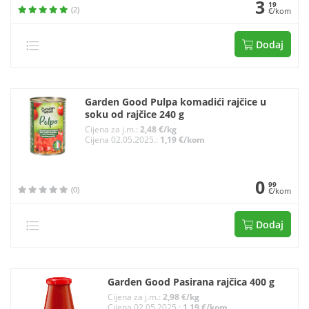
3
19
(2)
€/kom
Dodaj
Garden Good Pulpa komadići rajčice u
soku od rajčice 240 g
Cijena za j.m.:
2,48 €/kg
Cijena 02.05.2025.:
1,19 €/kom
0
99
(0)
€/kom
Dodaj
Garden Good Pasirana rajčica 400 g
Cijena za j.m.:
2,98 €/kg
Cijena 02.05.2025.:
1,19 €/kom