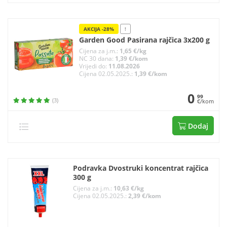
AKCIJA -28%
!
Garden Good Pasirana rajčica 3x200 g
Cijena za j.m.:
1,65 €/kg
NC 30 dana:
1,39 €/kom
Vrijedi do:
11.08.2026
Cijena 02.05.2025.:
1,39 €/kom
0
99
(3)
€/kom
Dodaj
Podravka Dvostruki koncentrat rajčica
300 g
Cijena za j.m.:
10,63 €/kg
Cijena 02.05.2025.:
2,39 €/kom