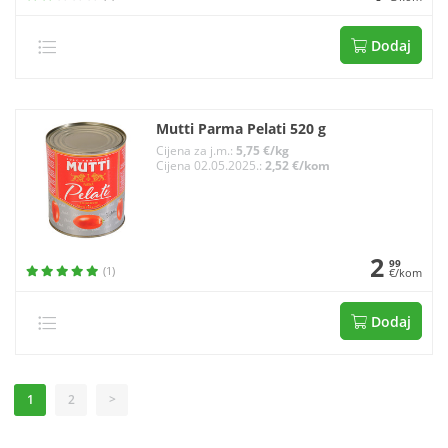
Dodaj
Mutti Parma Pelati 520 g
Cijena za j.m.:
5,75 €/kg
Cijena 02.05.2025.:
2,52 €/kom
2
99
(1)
€/kom
Dodaj
1
2
>