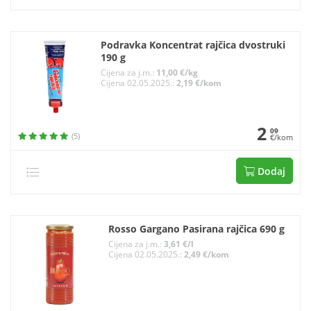
Podravka Koncentrat rajčica dvostruki
190 g
Cijena za j.m.:
11,00 €/kg
Cijena 02.05.2025.:
2,19 €/kom
2
09
(5)
€/kom
Dodaj
Rosso Gargano Pasirana rajčica 690 g
Cijena za j.m.:
3,61 €/l
Cijena 02.05.2025.:
2,49 €/kom