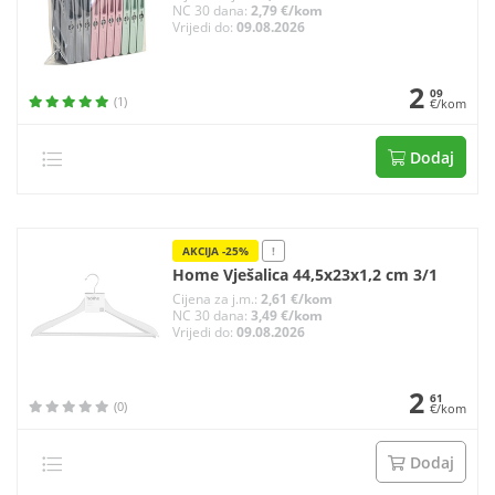
NC 30 dana:
2,79 €/kom
Vrijedi do:
09.08.2026
2
09
(1)
€/kom
Dodaj
AKCIJA -25%
!
Home Vješalica 44,5x23x1,2 cm 3/1
Cijena za j.m.:
2,61 €/kom
NC 30 dana:
3,49 €/kom
Vrijedi do:
09.08.2026
2
61
(0)
€/kom
Dodaj