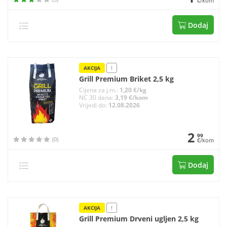
€/kom
Dodaj
AKCIJA
!
Grill Premium Briket 2,5 kg
Cijena za j.m.:
1,20 €/kg
NC 30 dana:
3,19 €/kom
Vrijedi do:
12.08.2026
2
99
(0)
€/kom
Dodaj
AKCIJA
!
Grill Premium Drveni ugljen 2,5 kg