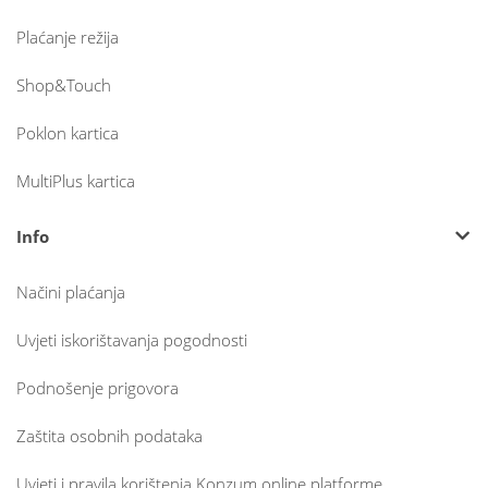
Plaćanje režija
Shop&Touch
Poklon kartica
MultiPlus kartica
Info
Načini plaćanja
Uvjeti iskorištavanja pogodnosti
Podnošenje prigovora
Zaštita osobnih podataka
Uvjeti i pravila korištenja Konzum online platforme