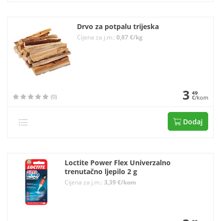
Drvo za potpalu trijeska
Cijena za j.m.:
0,87 €/kg
3
49
(0)
€/kom
Dodaj
Loctite Power Flex Univerzalno
trenutačno ljepilo 2 g
Cijena za j.m.:
3,39 €/kom