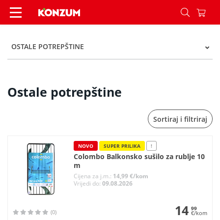
Ostale potrepštine - Kategorije - Konzum
OSTALE POTREPŠTINE
Ostale potrepštine
Sortiraj i filtriraj
NOVO
SUPER PRILIKA
!
Colombo Balkonsko sušilo za rublje 10
m
Cijena za j.m.:
14,99 €/kom
Vrijedi do:
09.08.2026
14
99
(0)
€/kom