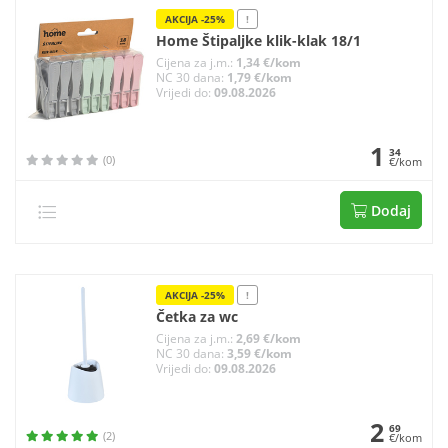
AKCIJA -25%
!
Home Štipaljke klik-klak 18/1
Cijena za j.m.:
1,34 €/kom
NC 30 dana:
1,79 €/kom
Vrijedi do:
09.08.2026
1
34
(0)
€/kom
Dodaj
AKCIJA -25%
!
Četka za wc
Cijena za j.m.:
2,69 €/kom
NC 30 dana:
3,59 €/kom
Vrijedi do:
09.08.2026
2
69
(2)
€/kom