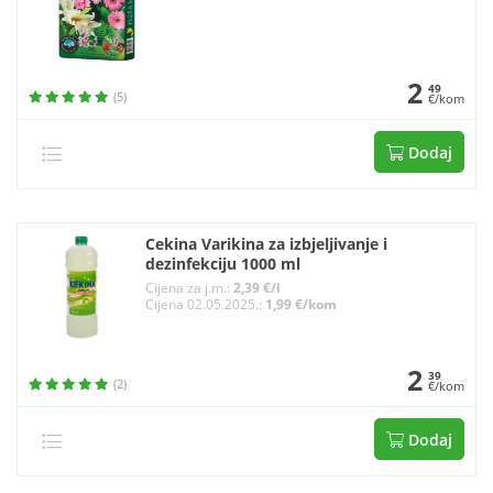
2
49
(5)
€/kom
Dodaj
Cekina Varikina za izbjeljivanje i
dezinfekciju 1000 ml
Cijena za j.m.:
2,39 €/l
Cijena 02.05.2025.:
1,99 €/kom
2
39
(2)
€/kom
Dodaj