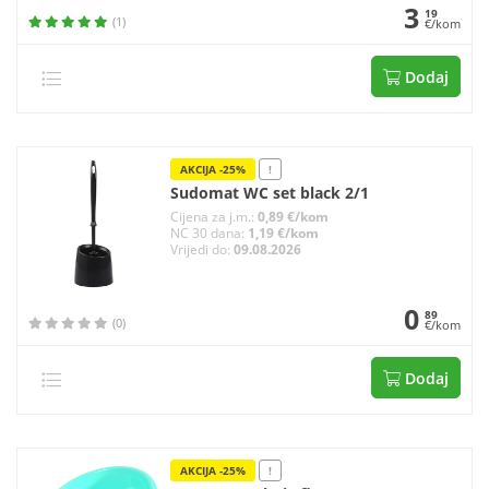
3
19
(1)
€/kom
Dodaj
AKCIJA -25%
!
Sudomat WC set black 2/1
Cijena za j.m.:
0,89 €/kom
NC 30 dana:
1,19 €/kom
Vrijedi do:
09.08.2026
0
89
(0)
€/kom
Dodaj
AKCIJA -25%
!