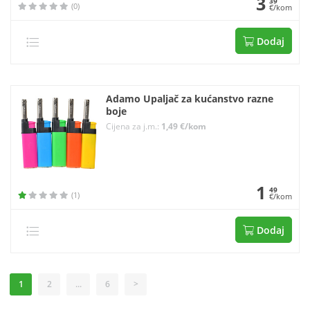
3
39
(0)
€/kom
Dodaj
Adamo Upaljač za kućanstvo razne
boje
Cijena za j.m.:
1,49 €/kom
1
49
(1)
€/kom
Dodaj
1
2
...
6
>