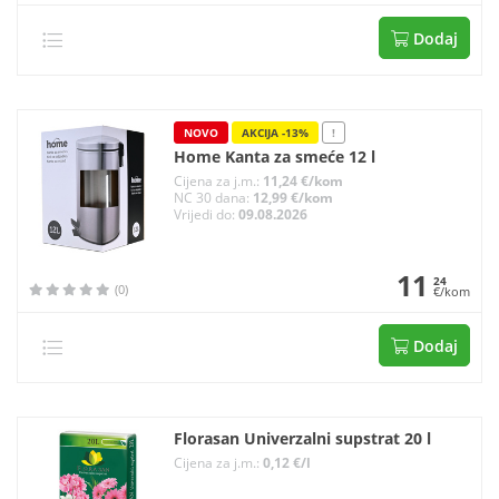
Dodaj
NOVO
AKCIJA -13%
!
Home Kanta za smeće 12 l
Cijena za j.m.:
11,24 €/kom
NC 30 dana:
12,99 €/kom
Vrijedi do:
09.08.2026
11
24
(0)
€/kom
Dodaj
Florasan Univerzalni supstrat 20 l
Cijena za j.m.:
0,12 €/l