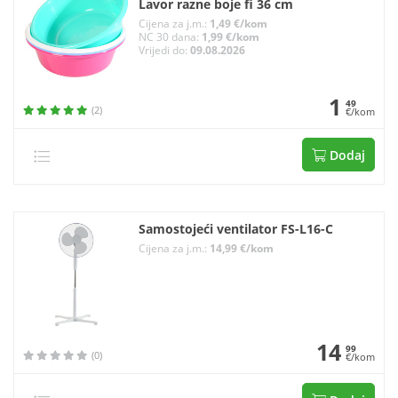
Lavor razne boje fi 36 cm
Cijena za j.m.:
1,49 €/kom
NC 30 dana:
1,99 €/kom
Vrijedi do:
09.08.2026
1
49
(2)
€/kom
Dodaj
Samostojeći ventilator FS-L16-C
Cijena za j.m.:
14,99 €/kom
14
99
(0)
€/kom