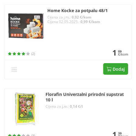
Home Kocke za potpalu 48/1
Cijena za j.m.:
0,02 €/kom
Cijena 02.05.2025.:
0,99 €/kom
1
09
(2)
€/kom
Dodaj
Florafin Univerzalni prirodni supstrat
10 l
Cijena za j.m.:
0,14 €/l
1
39
(3)