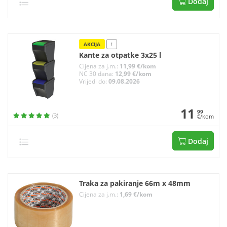
Dodaj
AKCIJA
!
Kante za otpatke 3x25 l
Cijena za j.m.:
11,99 €/kom
NC 30 dana:
12,99 €/kom
Vrijedi do:
09.08.2026
11
99
(3)
€/kom
Dodaj
Traka za pakiranje 66m x 48mm
Cijena za j.m.:
1,69 €/kom