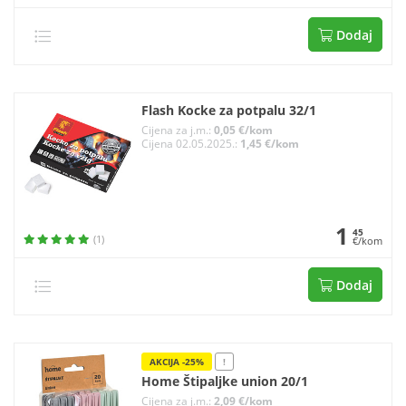
Dodaj
Flash Kocke za potpalu 32/1
Cijena za j.m.:
0,05 €/kom
Cijena 02.05.2025.:
1,45 €/kom
1
45
(1)
€/kom
Dodaj
AKCIJA -25%
!
Home Štipaljke union 20/1
Cijena za j.m.:
2,09 €/kom