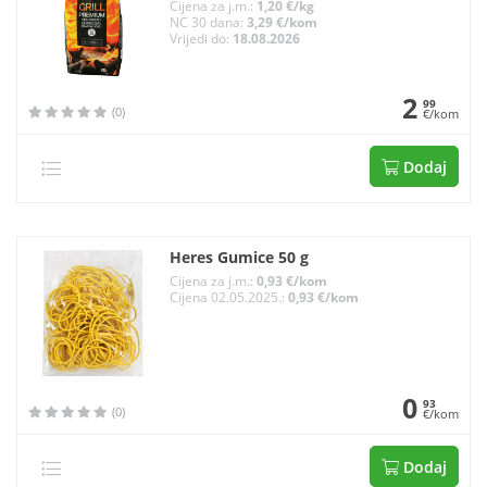
Cijena za j.m.:
1,20 €/kg
NC 30 dana:
3,29 €/kom
Vrijedi do:
18.08.2026
2
99
(0)
€/kom
Dodaj
Heres Gumice 50 g
Cijena za j.m.:
0,93 €/kom
Cijena 02.05.2025.:
0,93 €/kom
0
93
(0)
€/kom
Dodaj