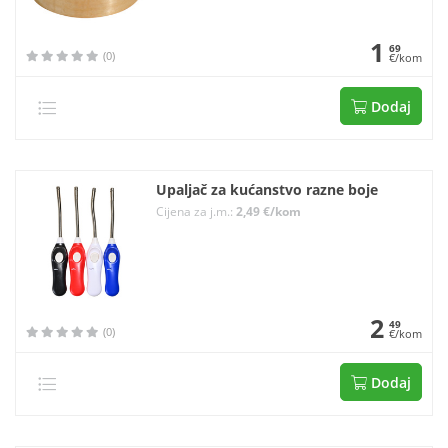
1
69
(0)
€/kom
Dodaj
Upaljač za kućanstvo razne boje
Cijena za j.m.:
2,49 €/kom
2
49
(0)
€/kom
Dodaj