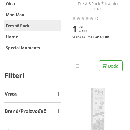
Olea
Fresh&Pack Žlica bio
10/1
Man Max
(0)
Fresh&Pack
1
29
€/kom
Home
Cijena za j.m.:
1,29 €/kom
Special Moments
Dodaj
Filteri
Vrsta
Brend/Proizvođač