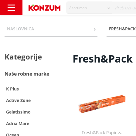
Asortiman
Fresh&Pack - Kategorije - Konzum
NASLOVNICA
FRESH&PACK
Kategorije
Fresh&Pack
Naše robne marke
K Plus
Active Zone
Gelatissimo
Adria Mare
Fresh&Pack Papir za
Ocean