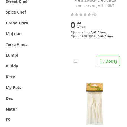
Fresh&Pack Vrećice za
Sweet Chef
zamrzavanje 3 l 38/1
Spice Chef
(0)
0
Grano Doro
99
€/kom
Cijena za j.m.:
0,03 €/kom
Moj dan
Cijena 18.06.2026.:
0,99 €/kom
Terra Vinea
Lumpi
Dodaj
Buddy
Kitty
My Pets
Dax
Natur
F5