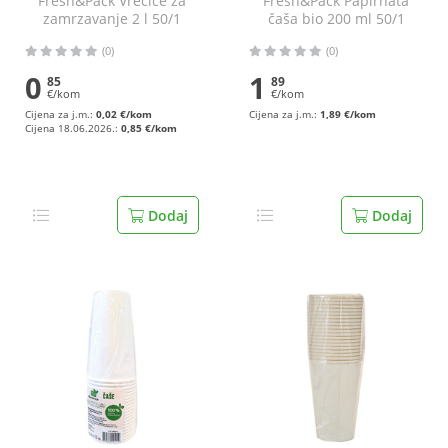
Fresh&Pack Vrećice za
Fresh&Pack Papirnata
zamrzavanje 2 l 50/1
čaša bio 200 ml 50/1
(0)
(0)
0
1
85
89
€/kom
€/kom
Cijena za j.m.:
0,02 €/kom
Cijena za j.m.:
1,89 €/kom
Cijena 18.06.2026.:
0,85 €/kom
Dodaj
Dodaj