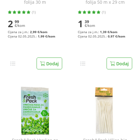
folija 30 m
folija 50 m x 29 cm
(1)
(1)
2
1
99
39
€/kom
€/kom
Cijena za j.m.:
2,99 €/kom
Cijena za j.m.:
1,39 €/kom
Cijena 02.05.2025.:
1,99 €/kom
Cijena 02.05.2025.:
0,97 €/kom
Dodaj
Dodaj