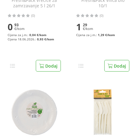
Fresh&Pack Vrećice za
Fresh&Pack Vilica bio
zamrzavanje 5 l 26/1
10/1
(0)
(0)
0
1
93
29
€/kom
€/kom
Cijena za j.m.:
0,04 €/kom
Cijena za j.m.:
1,29 €/kom
Cijena 18.06.2026.:
0,93 €/kom
Dodaj
Dodaj