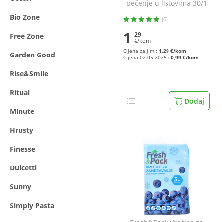
pečenje u listovima 30/1
38 cm x 42 cm
Bio Zone
(6)
1
29
Free Zone
€/kom
Cijena za j.m.:
1,29 €/kom
Garden Good
Cijena 02.05.2025.:
0,99 €/kom
Rise&Smile
Ritual
Dodaj
Minute
Hrusty
Finesse
Dulcetti
Sunny
Simply Pasta