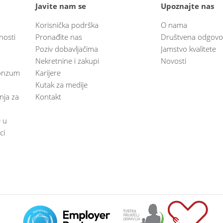
Javite nam se
Upoznajte nas
Korisnička podrška
O nama
nosti
Pronađite nas
Društvena odgovo
Poziv dobavljačima
Jamstvo kvalitete
Nekretnine i zakupi
Novosti
 Konzum
Karijere
Kutak za medije
anja za
Kontakt
e u
ci