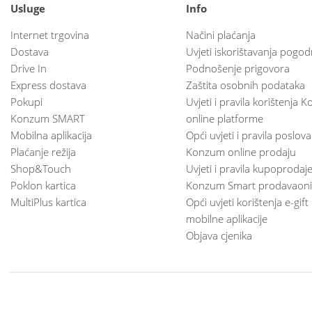
Usluge
Info
Internet trgovina
Načini plaćanja
Dostava
Uvjeti iskorištavanja pogod
Drive In
Podnošenje prigovora
Express dostava
Zaštita osobnih podataka
Pokupi
Uvjeti i pravila korištenja
Konzum SMART
online platforme
Mobilna aplikacija
Opći uvjeti i pravila poslov
Plaćanje režija
Konzum online prodaju
Shop&Touch
Uvjeti i pravila kupoprodaj
Poklon kartica
Konzum Smart prodavaoni
MultiPlus kartica
Opći uvjeti korištenja e-gift
mobilne aplikacije
Objava cjenika