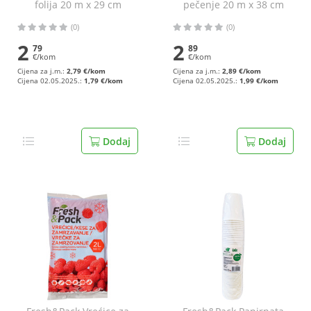
folija 20 m x 29 cm
pečenje 20 m x 38 cm
(0)
(0)
2
2
79
89
€/kom
€/kom
Cijena za j.m.:
2,79 €/kom
Cijena za j.m.:
2,89 €/kom
Cijena 02.05.2025.:
1,79 €/kom
Cijena 02.05.2025.:
1,99 €/kom
Dodaj
Dodaj