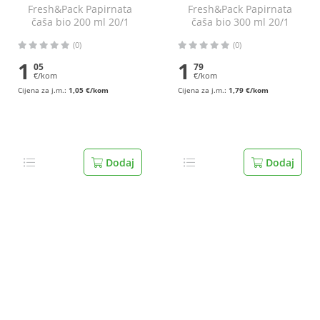
Fresh&Pack Papirnata
Fresh&Pack Papirnata
čaša bio 200 ml 20/1
čaša bio 300 ml 20/1
(0)
(0)
1
1
05
79
€/kom
€/kom
Cijena za j.m.:
1,05 €/kom
Cijena za j.m.:
1,79 €/kom
Dodaj
Dodaj