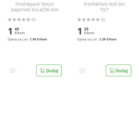
Fresh&pack Tanjur
Fresh&Pack Nož bio
papirnati bio ø230 mm
10/1
20/1
(0)
(0)
1
1
49
29
€/kom
€/kom
Cijena za j.m.:
1,49 €/kom
Cijena za j.m.:
1,29 €/kom
Dodaj
Dodaj