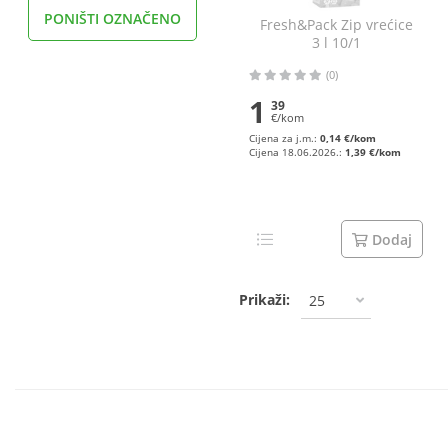
PONIŠTI OZNAČENO
Fresh&Pack Zip vrećice
3 l 10/1
(0)
1
39
€/kom
Cijena za j.m.:
0,14 €/kom
Cijena 18.06.2026.:
1,39 €/kom
Dodaj
Prikaži:
25