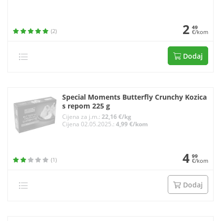
2
49
(2)
€/kom
Dodaj
Special Moments Butterfly Crunchy Kozica
s repom 225 g
Cijena za j.m.:
22,16 €/kg
Cijena 02.05.2025.:
4,99 €/kom
4
99
(1)
€/kom
Dodaj