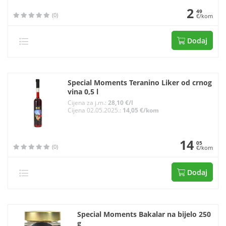
2
49
(0)
€/kom
Dodaj
Special Moments Teranino Liker od crnog
vina 0,5 l
Cijena za j.m.:
28,10 €/l
Cijena 02.05.2025.:
14,05 €/kom
14
05
(0)
€/kom
Dodaj
Special Moments Bakalar na bijelo 250
g