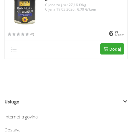
Cijena za j.m.:
27,16 €/kg
Cijena 19.03.2026.:
6,79 €/kom
6
79
(0)
€/kom
Dodaj
Usluge
Internet trgovina
Dostava