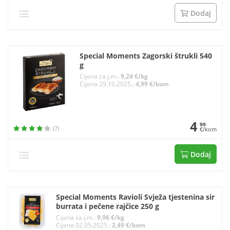
Dodaj
Special Moments Zagorski štrukli 540
g
Cijena za j.m.:
9,24 €/kg
Cijena 29.10.2025.:
4,99 €/kom
4
99
(7)
€/kom
Dodaj
Special Moments Ravioli Svježa tjestenina sir
burrata i pečene rajčice 250 g
Cijena za j.m.:
9,96 €/kg
Cijena 02.05.2025.:
2,49 €/kom