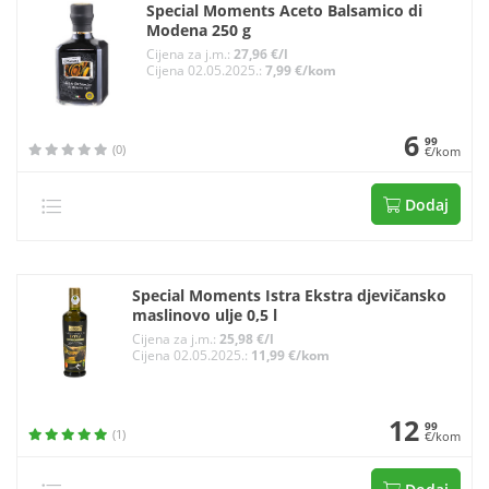
Special Moments Aceto Balsamico di
Modena 250 g
Cijena za j.m.:
27,96 €/l
Cijena 02.05.2025.:
7,99 €/kom
6
99
(0)
€/kom
Dodaj
Special Moments Istra Ekstra djevičansko
maslinovo ulje 0,5 l
Cijena za j.m.:
25,98 €/l
Cijena 02.05.2025.:
11,99 €/kom
12
99
(1)
€/kom