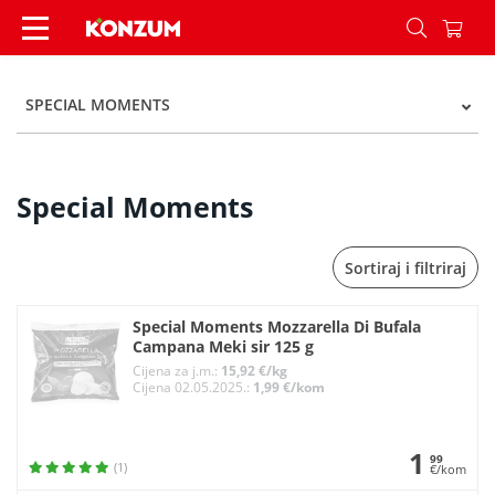
Special Moments - Kategorije - Konzum
SPECIAL MOMENTS
Special Moments
Sortiraj i filtriraj
Special Moments Mozzarella Di Bufala
Campana Meki sir 125 g
Cijena za j.m.:
15,92 €/kg
Cijena 02.05.2025.:
1,99 €/kom
1
99
(1)
€/kom