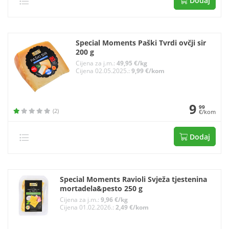
Dodaj
Special Moments Paški Tvrdi ovčji sir
200 g
Cijena za j.m.:
49,95 €/kg
Cijena 02.05.2025.:
9,99 €/kom
9
99
(2)
€/kom
Dodaj
Special Moments Ravioli Svježa tjestenina
mortadela&pesto 250 g
Cijena za j.m.:
9,96 €/kg
Cijena 01.02.2026.:
2,49 €/kom