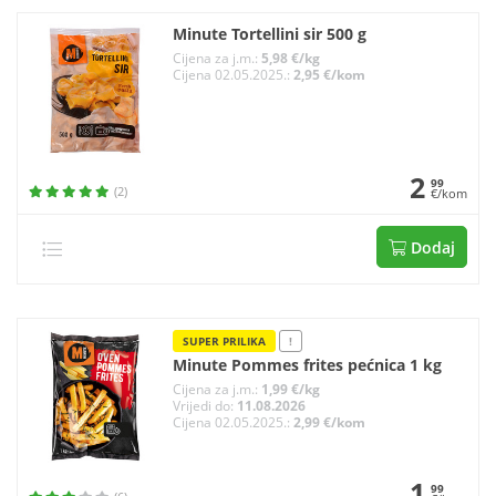
Minute Tortellini sir 500 g
Cijena za j.m.:
5,98 €/kg
Cijena 02.05.2025.:
2,95 €/kom
2
99
(2)
€/kom
Dodaj
SUPER PRILIKA
!
Minute Pommes frites pećnica 1 kg
Cijena za j.m.:
1,99 €/kg
Vrijedi do:
11.08.2026
Cijena 02.05.2025.:
2,99 €/kom
1
99