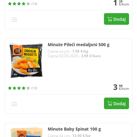
1
29
(14)
€/kom
Dodaj
Minute Pileći medaljoni 500 g
Cijena za j.m.:
7,96 €/kg
Cijena 02.05.2025.:
3,98 €/kom
3
98
(13)
€/kom
Dodaj
Minute Baby špinat 100 g
Cijena za j.m.:
13,90 €/kg