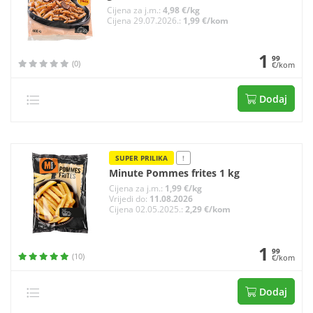
Cijena za j.m.:
4,98 €/kg
Cijena 29.07.2026.:
1,99 €/kom
1
99
(0)
€/kom
Dodaj
SUPER PRILIKA
!
Minute Pommes frites 1 kg
Cijena za j.m.:
1,99 €/kg
Vrijedi do:
11.08.2026
Cijena 02.05.2025.:
2,29 €/kom
1
99
(10)
€/kom
Dodaj