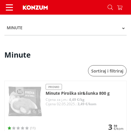
Minute - Kategorije - Konzum
MINUTE
Minute
Sortiraj i filtriraj
PROMO
Minute Piroška sir&šunka 800 g
Cijena za j.m.:
4,49 €/kg
Cijena 02.05.2025.:
3,49 €/kom
3
59
(11)
€/kom