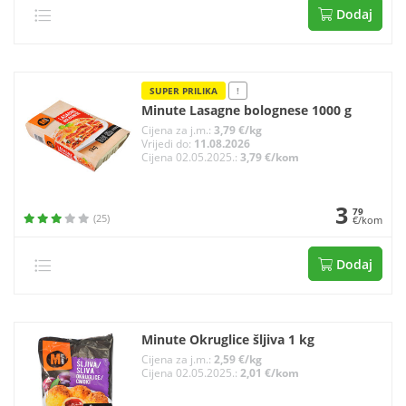
Dodaj
SUPER PRILIKA
!
Minute Lasagne bolognese 1000 g
Cijena za j.m.:
3,79 €/kg
Vrijedi do:
11.08.2026
Cijena 02.05.2025.:
3,79 €/kom
3
79
(25)
€/kom
Dodaj
Minute Okruglice šljiva 1 kg
Cijena za j.m.:
2,59 €/kg
Cijena 02.05.2025.:
2,01 €/kom