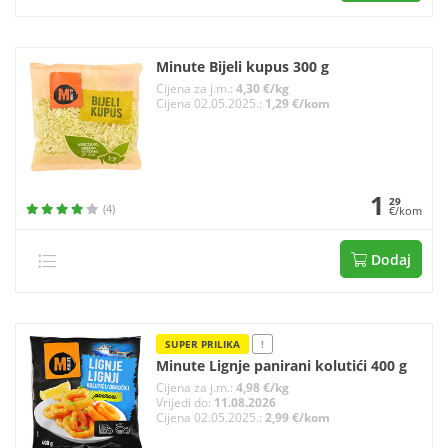
Minute Bijeli kupus 300 g
Cijena za j.m.:
4,30 €/kg
Cijena 02.05.2025.:
1,29 €/kom
1
29
(4)
€/kom
Dodaj
SUPER PRILIKA
!
Minute Lignje panirani kolutići 400 g
Cijena za j.m.:
4,98 €/kg
Vrijedi do:
11.08.2026
Cijena 02.05.2025.:
2,99 €/kom