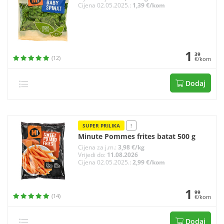
Cijena 02.05.2025.:
1,39 €/kom
1
39
(12)
€/kom
Dodaj
SUPER PRILIKA
!
Minute Pommes frites batat 500 g
Cijena za j.m.:
3,98 €/kg
Vrijedi do:
11.08.2026
Cijena 02.05.2025.:
2,99 €/kom
1
99
(14)
€/kom
Dodaj