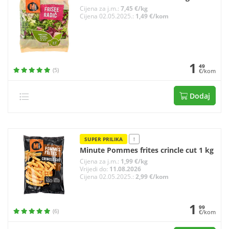
Cijena za j.m.:
7,45 €/kg
Cijena 02.05.2025.:
1,49 €/kom
1
49
(5)
€/kom
Dodaj
SUPER PRILIKA
!
Minute Pommes frites crincle cut 1 kg
Cijena za j.m.:
1,99 €/kg
Vrijedi do:
11.08.2026
Cijena 02.05.2025.:
2,99 €/kom
1
99
(6)
€/kom