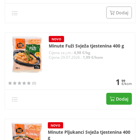
Dodaj
NOVO
Minute Fuži Svježa tjestenina 400 g
Cijena za j.m.:
4,98 €/kg
Cijena 29.07.2026.:
1,99 €/kom
1
99
(0)
€/kom
Dodaj
NOVO
Minute Pljukanci Svježa tjestenina 400
g