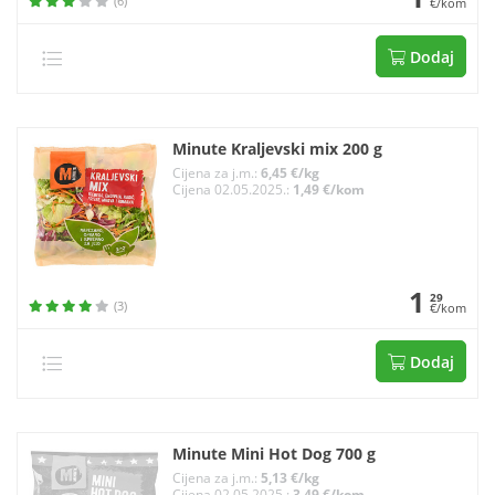
(6)
€/kom
Dodaj
Minute Kraljevski mix 200 g
Cijena za j.m.:
6,45 €/kg
Cijena 02.05.2025.:
1,49 €/kom
1
29
(3)
€/kom
Dodaj
Minute Mini Hot Dog 700 g
Cijena za j.m.:
5,13 €/kg
Cijena 02.05.2025.:
3,49 €/kom