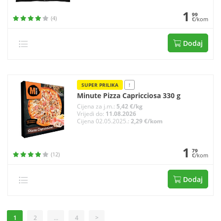
1
99
(4)
€/kom
Dodaj
SUPER PRILIKA
!
Minute Pizza Capricciosa 330 g
Cijena za j.m.:
5,42 €/kg
Vrijedi do:
11.08.2026
Cijena 02.05.2025.:
2,29 €/kom
1
79
(12)
€/kom
Dodaj
1
2
...
4
>