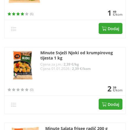
1
49
(6)
€/kom
Dodaj
Minute Svježi Njoki od krumpirovog
tijesta 1 kg
Cijena za j.m.:
2,39 €/kg
Cijena 01.01.2026.:
2,39 €/kom
2
39
(0)
€/kom
Dodaj
Minute Salata frisee radič 200 g