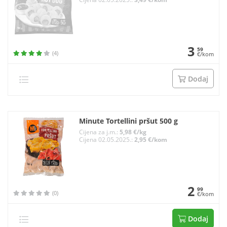
3
59
(4)
€/kom
Dodaj
Minute Tortellini pršut 500 g
Cijena za j.m.:
5,98 €/kg
Cijena 02.05.2025.:
2,95 €/kom
2
99
(0)
€/kom
Dodaj