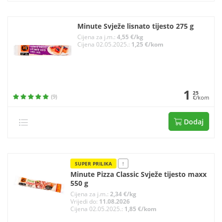
Minute Svježe lisnato tijesto 275 g
Cijena za j.m.:
4,55 €/kg
Cijena 02.05.2025.:
1,25 €/kom
1
25
(9)
€/kom
Dodaj
SUPER PRILIKA
!
Minute Pizza Classic Svježe tijesto maxx
550 g
Cijena za j.m.:
2,34 €/kg
Vrijedi do:
11.08.2026
Cijena 02.05.2025.:
1,85 €/kom