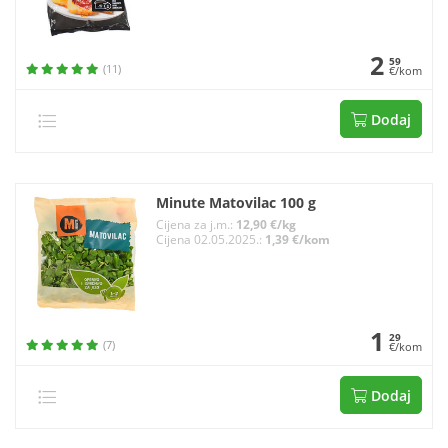
2
59
(11)
€/kom
Dodaj
Minute Matovilac 100 g
Cijena za j.m.:
12,90 €/kg
Cijena 02.05.2025.:
1,39 €/kom
1
29
(7)
€/kom
Dodaj