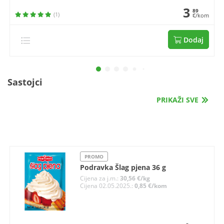
3
89
(1)
€/kom
Dodaj
Sastojci
PRIKAŽI SVE
PROMO
Podravka Šlag pjena 36 g
Cijena za j.m.:
30,56 €/kg
Cijena 02.05.2025.:
0,85 €/kom