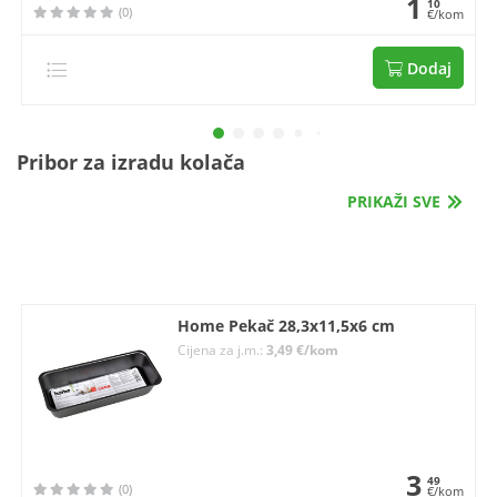
1
10
(0)
€/kom
Dodaj
Pribor za izradu kolača
PRIKAŽI SVE
Home Pekač 28,3x11,5x6 cm
Cijena za j.m.:
3,49 €/kom
3
49
(0)
€/kom