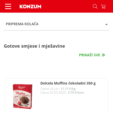
Priprema kolača - Kategorije - Konzum
PRIPREMA KOLAČA
Gotove smjese i mješavine
PRIKAŽI SVE
Dolcela Muffins čokoladni 350 g
Cijena za j.m.:
11,11 €/kg
Cijena 02.05.2025.:
3,79 €/kom