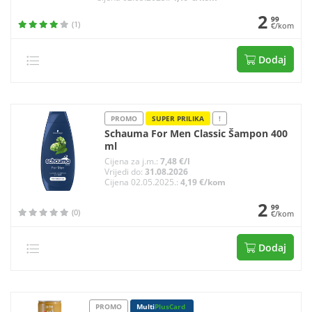
2
99
(1)
€/kom
Dodaj
PROMO
SUPER PRILIKA
!
Schauma For Men Classic Šampon 400
ml
Cijena za j.m.:
7,48 €/l
Vrijedi do:
31.08.2026
Cijena 02.05.2025.:
4,19 €/kom
2
99
(0)
€/kom
Dodaj
PROMO
Multi
PlusCard