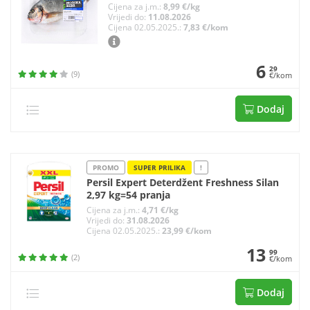
Cijena za j.m.:
8,99 €/kg
Vrijedi do:
11.08.2026
Cijena 02.05.2025.:
7,83 €/kom
6
29
(9)
€/kom
Dodaj
PROMO
SUPER PRILIKA
!
Persil Expert Deterdžent Freshness Silan
2,97 kg=54 pranja
Cijena za j.m.:
4,71 €/kg
Vrijedi do:
31.08.2026
Cijena 02.05.2025.:
23,99 €/kom
13
99
(2)
€/kom
Dodaj