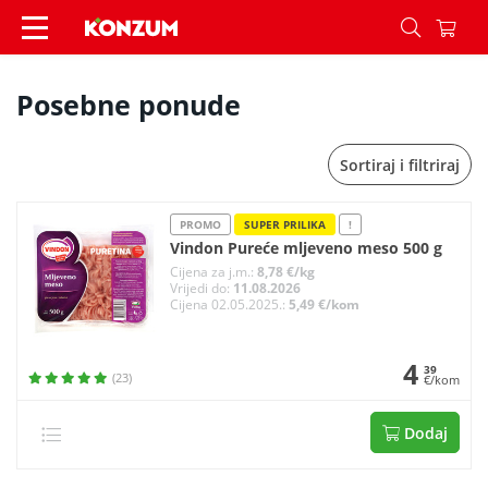
Posebne ponude - Konzum
Posebne ponude
Sortiraj i filtriraj
PROMO
SUPER PRILIKA
!
Vindon Pureće mljeveno meso 500 g
Cijena za j.m.:
8,78 €/kg
Vrijedi do:
11.08.2026
Cijena 02.05.2025.:
5,49 €/kom
4
39
(23)
€/kom
Dodaj