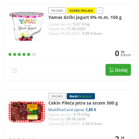
PROMO
SUPER PRILIKA
!
Yamas Grčki jogurt 0% m.m. 150 g
Cijena za j.m.:
5,27 €/kg
Vrijedi do:
11.08.2026
Cijena 24.03.2026.:
0,99 €/kom
0
79
(3)
€/kom
Dodaj
PROMO
Multi
PlusCard
Cekin Pileća jetra sa srcem 500 g
MultiPlusCard cijena:
1,85 €
Cijena za j.m.:
4,78 €/kg
Vrijedi do:
09.08.2026
Cijena 02.05.2025.:
2,39 €/kom
2
39