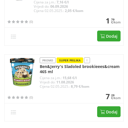
Cijena za j.m.:
7,16 €/l
Vrijedi do:
06.09.2026
Cijena 02.05.2025.:
2,05 €/kom
1
79
(0)
€/kom
Dodaj
PROMO
SUPER PRILIKA
!
Ben&Jerry's Sladoled brookieees&cream
465 ml
Cijena za j.m.:
15,68 €/l
Vrijedi do:
11.08.2026
Cijena 02.05.2025.:
8,79 €/kom
7
29
(0)
€/kom
Dodaj