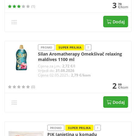
3
70
(1)
€/kom
Dodaj
PROMO
SUPER PRILIKA
!
Silan Aromatherapy Omekšivač relaxing
maldives 1100 ml
Cijena za j.m.:
2,72 €/l
Vrijedi do:
31.08.2026
Cijena 02.05.2025.:
2,79 €/kom
2
99
(0)
€/kom
Dodaj
PROMO
SUPER PRILIKA
!
PIK Janjetina u komadu