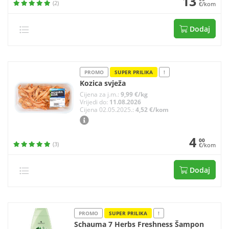
13
(2)
€/kom
Dodaj
PROMO
SUPER PRILIKA
!
Kozica svježa
Cijena za j.m.:
9,99 €/kg
Vrijedi do:
11.08.2026
Cijena 02.05.2025.:
4,52 €/kom
4
00
(3)
€/kom
Dodaj
PROMO
SUPER PRILIKA
!
Schauma 7 Herbs Freshness Šampon