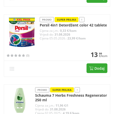
PROMO
SUPER PRILIKA
!
Persil 4in1 Deterdžent color 42 tablete
Cijena za j.m.:
0,33 €/kom
Vrijedi do:
31.08.2026
Cijena 05.05.2026.:
23,99 €/kom
13
99
(0)
€/kom
Dodaj
PROMO
SUPER PRILIKA
!
Schauma 7 Herbs Freshness Regenerator
250 ml
Cijena za j.m.:
11,96 €/l
Vrijedi do:
31.08.2026
Cijena 02.05.2025.:
4,19 €/kom