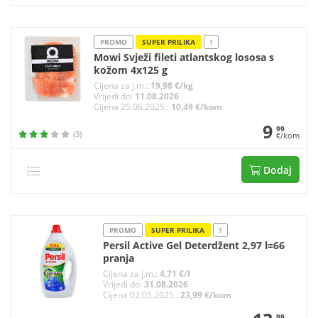
PROMO
SUPER PRILIKA
!
Mowi Svježi fileti atlantskog lososa s
kožom 4x125 g
Cijena za j.m.:
19,98 €/kg
Vrijedi do:
11.08.2026
Cijena 25.06.2025.:
10,49 €/kom
9
99
(3)
€/kom
Dodaj
PROMO
SUPER PRILIKA
!
Persil Active Gel Deterdžent 2,97 l=66
pranja
Cijena za j.m.:
4,71 €/l
Vrijedi do:
31.08.2026
Cijena 02.05.2025.:
23,99 €/kom
99