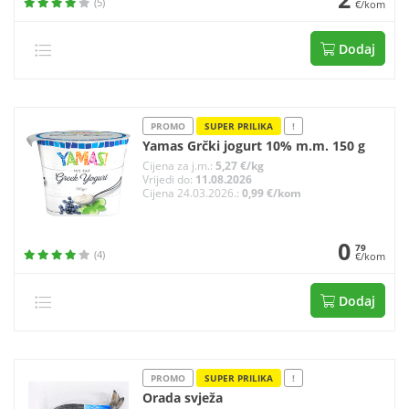
(5)
€/kom
Dodaj
PROMO
SUPER PRILIKA
!
Yamas Grčki jogurt 10% m.m. 150 g
Cijena za j.m.:
5,27 €/kg
Vrijedi do:
11.08.2026
Cijena 24.03.2026.:
0,99 €/kom
0
79
(4)
€/kom
Dodaj
PROMO
SUPER PRILIKA
!
Orada svježa