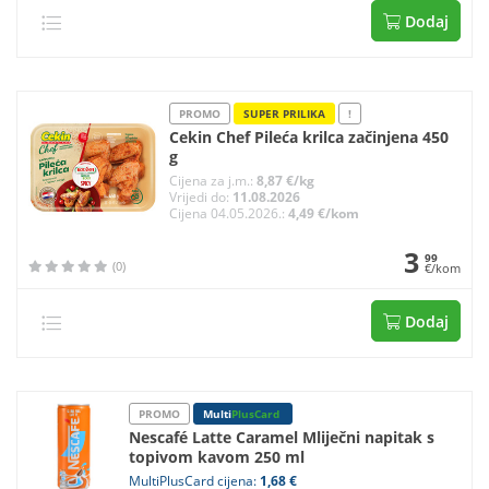
Dodaj
PROMO
SUPER PRILIKA
!
Cekin Chef Pileća krilca začinjena 450
g
Cijena za j.m.:
8,87 €/kg
Vrijedi do:
11.08.2026
Cijena 04.05.2026.:
4,49 €/kom
3
99
(0)
€/kom
Dodaj
PROMO
Multi
PlusCard
Nescafé Latte Caramel Mliječni napitak s
topivom kavom 250 ml
MultiPlusCard cijena:
1,68 €