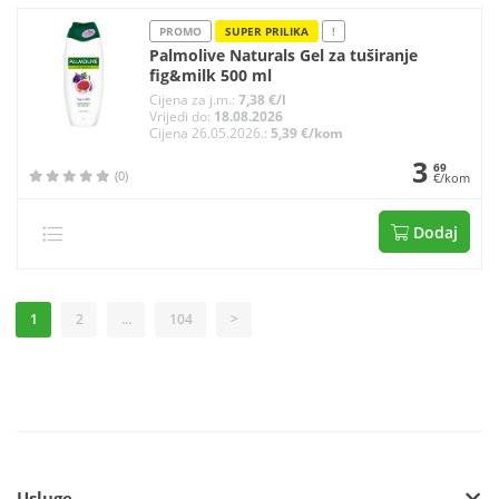
PROMO
SUPER PRILIKA
!
Palmolive Naturals Gel za tuširanje
fig&milk 500 ml
Cijena za j.m.:
7,38 €/l
Vrijedi do:
18.08.2026
Cijena 26.05.2026.:
5,39 €/kom
3
69
(0)
€/kom
Dodaj
1
2
...
104
>
Usluge