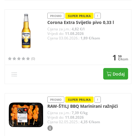
PROMO
SUPER PRILIKA
!
Corona Extra Svijetlo pivo 0,33 l
Cijena za j.m.:
4,82 €/l
Vrijedi do:
11.08.2026
Cijena 03.06.2026.:
1,89 €/kom
1
59
(0)
€/kom
Dodaj
PROMO
SUPER PRILIKA
!
RAW-ŠTILJ BBQ Marinirani ražnjići
Cijena za j.m.:
7,39 €/kg
Vrijedi do:
11.08.2026
Cijena 02.05.2025.:
4,35 €/kom