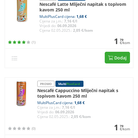
Nescafé Latte Mliječni napitak s topivom
kavom 250 ml
MultiPlusCard cijena:
1,68 €
Cijena za j.m.:
7,16 €/l
Vrijedi do:
06.09.2026
Cijena 02.05.2025.:
2,05 €/kom
1
79
(1)
€/kom
Dodaj
PROMO
Multi
PlusCard
Nescafé Cappuccino Mliječni napitak s
topivom kavom 250 ml
MultiPlusCard cijena:
1,68 €
Cijena za j.m.:
7,16 €/l
Vrijedi do:
06.09.2026
Cijena 02.05.2025.:
2,05 €/kom
1
79
(0)
€/kom