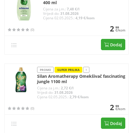
400 ml
Cijena za j.m.:
7,48 €/l
Vrijedi do:
31.08.2026
Cijena 02.05.2025.:
4,19 €/kom
2
99
(0)
€/kom
Dodaj
PROMO
SUPER PRILIKA
!
Silan Aromatherapy Omekšivač fascinating
jungle 1100 ml
Cijena za j.m.:
2,72 €/l
Vrijedi do:
31.08.2026
Cijena 02.05.2025.:
2,79 €/kom
2
99
(0)
€/kom
Dodaj