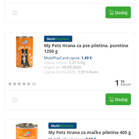
Dodaj
Multi
PlusCard
My Pets Hrana za pse piletina, puretina
1250 g
MultiPlusCard cijena:
1,49 €
Cijena za j.m.:
1,27 €/kg
Vrijedi do:
06.09.2026
Cijena 02.05.2025.:
1,59 €/kom
1
59
(0)
€/kom
Dodaj
Multi
PlusCard
My Pets Hrana za mačke piletina 405 g