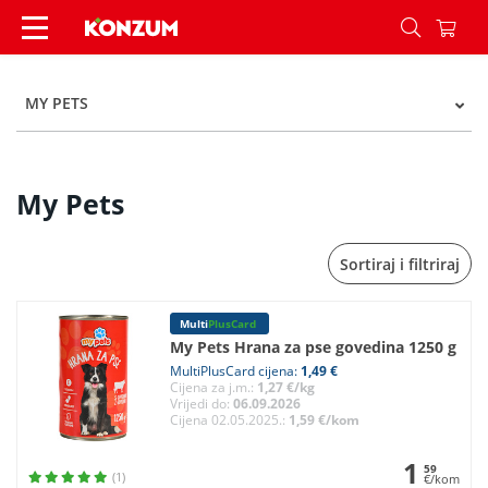
My Pets - Kategorije - Konzum
MY PETS
My Pets
Sortiraj i filtriraj
Multi
PlusCard
My Pets Hrana za pse govedina 1250 g
MultiPlusCard cijena:
1,49 €
Cijena za j.m.:
1,27 €/kg
Vrijedi do:
06.09.2026
Cijena 02.05.2025.:
1,59 €/kom
1
59
(1)
€/kom