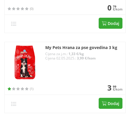
0
79
(0)
€/kom
Dodaj
My Pets Hrana za pse govedina 3 kg
Cijena za j.m.:
1,33 €/kg
Cijena 02.05.2025.:
3,99 €/kom
3
99
(1)
€/kom
Dodaj