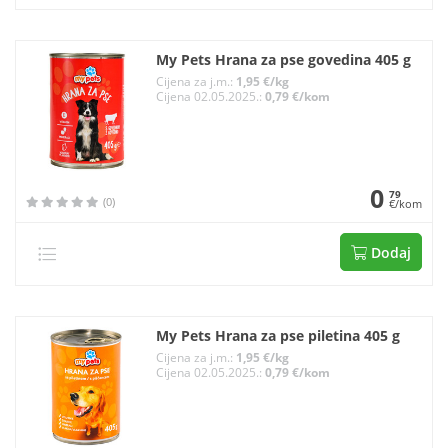
My Pets Hrana za pse govedina 405 g
Cijena za j.m.:
1,95 €/kg
Cijena 02.05.2025.:
0,79 €/kom
0
79
(0)
€/kom
Dodaj
My Pets Hrana za pse piletina 405 g
Cijena za j.m.:
1,95 €/kg
Cijena 02.05.2025.:
0,79 €/kom