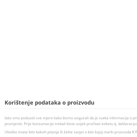
Korištenje podataka o proizvodu
Iako smo poduzeli sve mjere kako bismo osigurali da je svaka informacija o pr
promjeniti. Prije konzumacije trebali biste uvijek pročitati etiketu tj. deklaraci
Ukoliko imate bilo kakvih pitanja ili želite savjet o bilo kojoj marki proizvoda