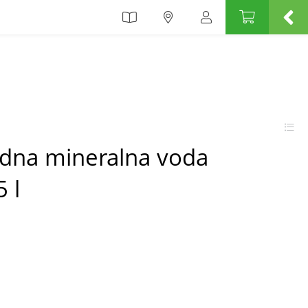
odna mineralna voda
 l