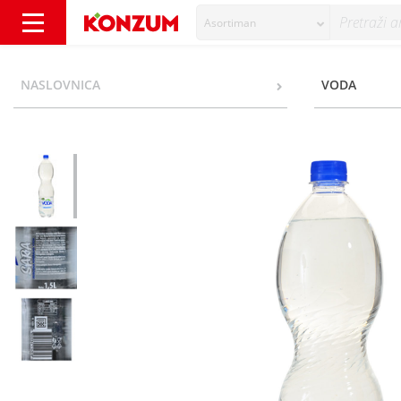
Asortiman
Moj dan Prirodna mineralna voda negazirana
NASLOVNICA
VODA