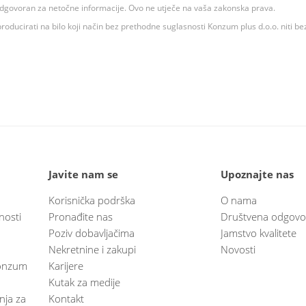
 odgovoran za netočne informacije. Ovo ne utječe na vaša zakonska prava.
roducirati na bilo koji način bez prethodne suglasnosti Konzum plus d.o.o. niti be
Javite nam se
Upoznajte nas
Korisnička podrška
O nama
nosti
Pronađite nas
Društvena odgovo
Poziv dobavljačima
Jamstvo kvalitete
Nekretnine i zakupi
Novosti
 Konzum
Karijere
Kutak za medije
anja za
Kontakt