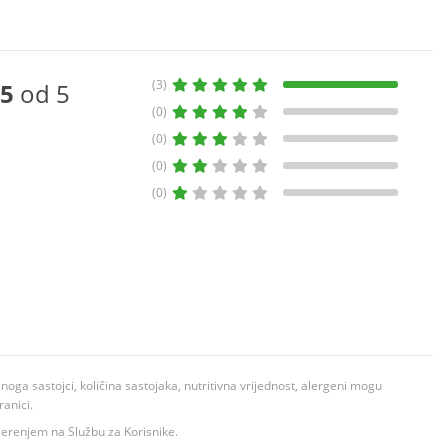
(3)
5
od 5
(0)
(0)
(0)
(0)
ga sastojci, količina sastojaka, nutritivna vrijednost, alergeni mogu
ranici.
ovjerenjem na Službu za Korisnike.