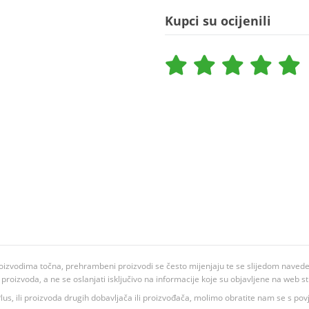
Kupci su ocijenili
oizvodima točna, prehrambeni proizvodi se često mijenjaju te se slijedom navedeno
ju proizvoda, a ne se oslanjati isključivo na informacije koje su objavljene na web st
 K Plus, ili proizvoda drugih dobavljača ili proizvođača, molimo obratite nam se s p