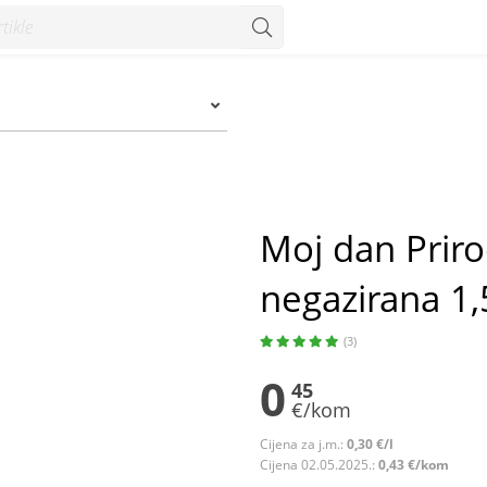
 1,5 l - Konzum
Moj dan Prir
negazirana 1,5
(3)
0
45
€/kom
Cijena za j.m.:
0,30 €/l
Cijena 02.05.2025.:
0,43 €/kom