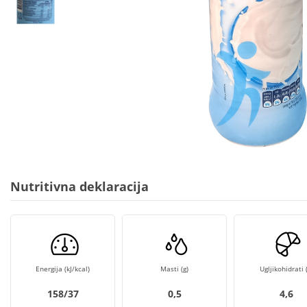
Nutritivna deklaracija
Energija (kJ/kcal)
Masti (g)
Ugljikohidrati (
158/37
0,5
4,6