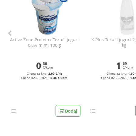
Active Zone Protein+ Tekući jogurt
K Plus Tekući jogurt 
0,5% m.m. 180 g
kg
0
1
36
69
€/kom
€/kom
Cijena za j.m.:
2,00 €/kg
Cijena za j.m.:
1,69 
Cijena 02.05.2025.:
0,36 €/kom
Cijena 02.05.2025.:
1,6
Dodaj