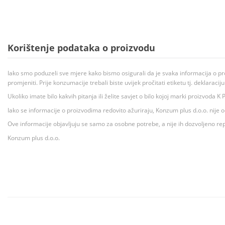
Korištenje podataka o proizvodu
Iako smo poduzeli sve mjere kako bismo osigurali da je svaka informacija o pr
promjeniti. Prije konzumacije trebali biste uvijek pročitati etiketu tj. deklaraci
Ukoliko imate bilo kakvih pitanja ili želite savjet o bilo kojoj marki proizvoda
Iako se informacije o proizvodima redovito ažuriraju, Konzum plus d.o.o. nije
Ove informacije objavljuju se samo za osobne potrebe, a nije ih dozvoljeno rep
Konzum plus d.o.o.