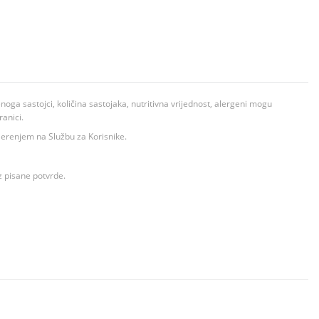
ga sastojci, količina sastojaka, nutritivna vrijednost, alergeni mogu
ranici.
ovjerenjem na Službu za Korisnike.
z pisane potvrde.