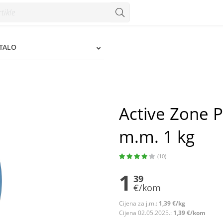
 1 kg - Konzum
STALO
Active Zone P
m.m. 1 kg
(10)
1
39
€/kom
Cijena za j.m.:
1,39 €/kg
Cijena 02.05.2025.:
1,39 €/kom