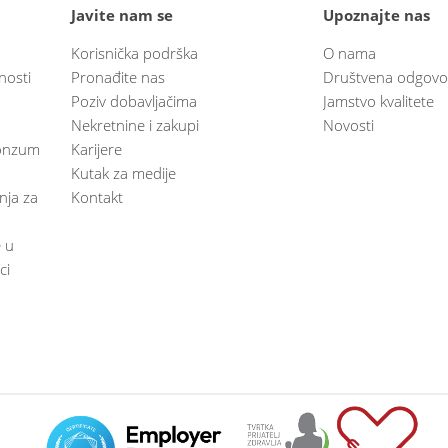
Javite nam se
Upoznajte nas
Korisnička podrška
O nama
nosti
Pronađite nas
Društvena odgovo
Poziv dobavljačima
Jamstvo kvalitete
Nekretnine i zakupi
Novosti
 Konzum
Karijere
Kutak za medije
anja za
Kontakt
e u
ci