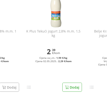
2,8% m.m. 1
K Plus Tekući jogurt 2,8% m.m. 1,5
Belje Kr
kg
jogu
2
39
€/kom
€/kg
Cijena za j.m.:
1,59 €/kg
Cije
5 €/kom
Cijena 02.05.2025.:
2,29 €/kom
Vri
Cijena 
Dodaj
Dodaj