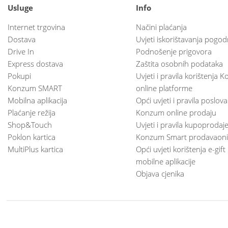
Usluge
Info
Internet trgovina
Načini plaćanja
Dostava
Uvjeti iskorištavanja pogod
Drive In
Podnošenje prigovora
Express dostava
Zaštita osobnih podataka
Pokupi
Uvjeti i pravila korištenja
Konzum SMART
online platforme
Mobilna aplikacija
Opći uvjeti i pravila poslov
Plaćanje režija
Konzum online prodaju
Shop&Touch
Uvjeti i pravila kupoprodaj
Poklon kartica
Konzum Smart prodavaoni
MultiPlus kartica
Opći uvjeti korištenja e-gift
mobilne aplikacije
Objava cjenika