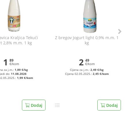
avica Kraljica Tekući
Z bregov Jogurt light 0,9% m.m. 1
rt 2,8% m.m. 1 kg
kg
1
2
89
49
€/kom
€/kom
na za j.m.:
1,89 €/kg
Cijena za j.m.:
2,49 €/kg
jedi do:
11.08.2026
Cijena 02.05.2025.:
2,45 €/kom
02.05.2025.:
1,99 €/kom
Dodaj
Dodaj