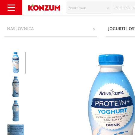
Asortiman
Active Zone Protein+ Tekući jogurt 0,5% m.m.
NASLOVNICA
JOGURTI I O