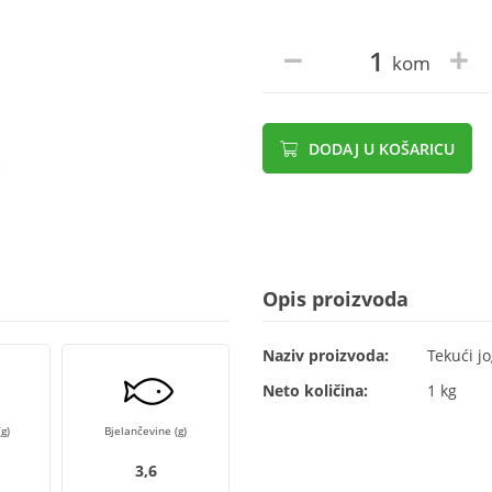
kom
DODAJ U KOŠARICU
Opis proizvoda
Naziv proizvoda:
Tekući j
Neto količina:
1 kg
g)
Bjelančevine (g)
3,6