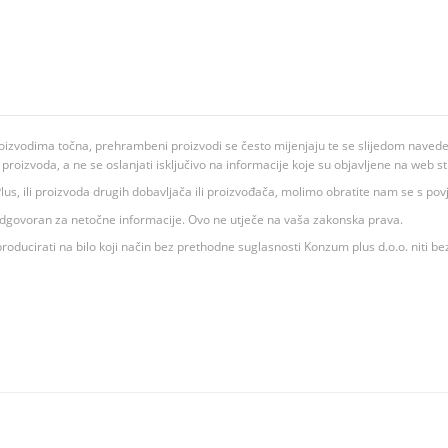
oizvodima točna, prehrambeni proizvodi se često mijenjaju te se slijedom navedeno
ju proizvoda, a ne se oslanjati isključivo na informacije koje su objavljene na web st
 K Plus, ili proizvoda drugih dobavljača ili proizvođača, molimo obratite nam se s p
 odgovoran za netočne informacije. Ovo ne utječe na vaša zakonska prava.
roducirati na bilo koji način bez prethodne suglasnosti Konzum plus d.o.o. niti be