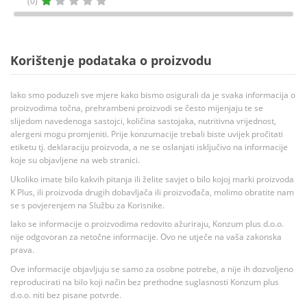
(0)
Korištenje podataka o proizvodu
Iako smo poduzeli sve mjere kako bismo osigurali da je svaka informacija o
proizvodima točna, prehrambeni proizvodi se često mijenjaju te se
slijedom navedenoga sastojci, količina sastojaka, nutritivna vrijednost,
alergeni mogu promjeniti. Prije konzumacije trebali biste uvijek pročitati
etiketu tj. deklaraciju proizvoda, a ne se oslanjati isključivo na informacije
koje su objavljene na web stranici.
Ukoliko imate bilo kakvih pitanja ili želite savjet o bilo kojoj marki proizvoda
K Plus, ili proizvoda drugih dobavljača ili proizvođača, molimo obratite nam
se s povjerenjem na Službu za Korisnike.
Iako se informacije o proizvodima redovito ažuriraju, Konzum plus d.o.o.
nije odgovoran za netočne informacije. Ovo ne utječe na vaša zakonska
prava.
Ove informacije objavljuju se samo za osobne potrebe, a nije ih dozvoljeno
reproducirati na bilo koji način bez prethodne suglasnosti Konzum plus
d.o.o. niti bez pisane potvrde.