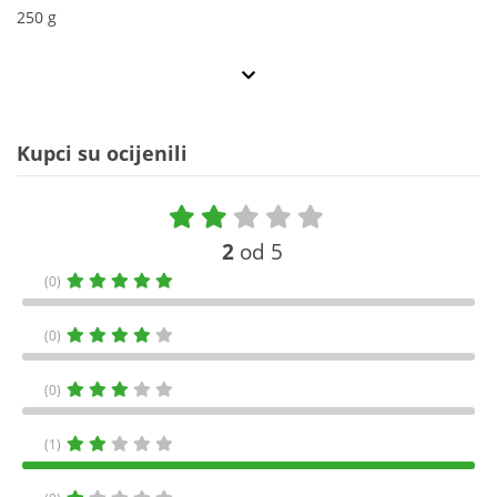
250 g
Kupci su ocijenili
2
od 5
(0)
(0)
(0)
(1)