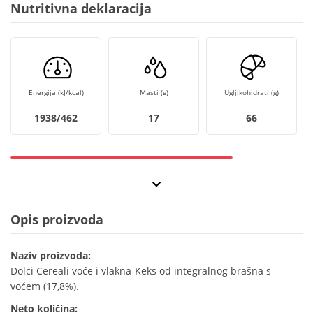
Nutritivna deklaracija
Energija (kJ/kcal)
Masti (g)
Ugljikohidrati (g)
1938/462
17
66
Opis proizvoda
Naziv proizvoda:
Dolci Cereali voće i vlakna-Keks od integralnog brašna s
voćem (17,8%).
Neto količina: