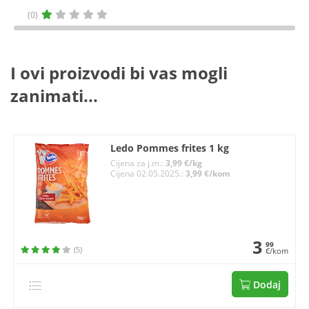
(0)
I ovi proizvodi bi vas mogli
zanimati...
Ledo Pommes frites 1 kg
Cijena za j.m.:
3,99 €/kg
Cijena 02.05.2025.:
3,99 €/kom
3
99
(5)
€/kom
Dodaj