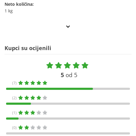
Neto količina:
1 kg
Kupci su ocijenili
5
od 5
(7)
(2)
(1)
(0)