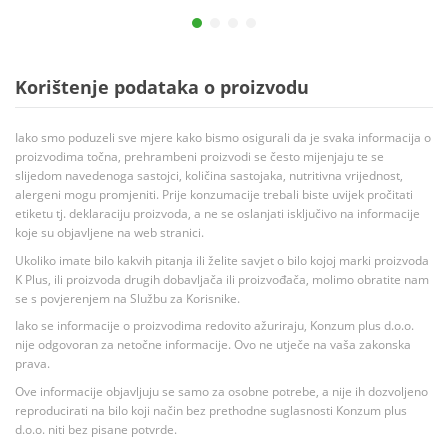
Korištenje podataka o proizvodu
Iako smo poduzeli sve mjere kako bismo osigurali da je svaka informacija o
proizvodima točna, prehrambeni proizvodi se često mijenjaju te se
slijedom navedenoga sastojci, količina sastojaka, nutritivna vrijednost,
alergeni mogu promjeniti. Prije konzumacije trebali biste uvijek pročitati
etiketu tj. deklaraciju proizvoda, a ne se oslanjati isključivo na informacije
koje su objavljene na web stranici.
Ukoliko imate bilo kakvih pitanja ili želite savjet o bilo kojoj marki proizvoda
K Plus, ili proizvoda drugih dobavljača ili proizvođača, molimo obratite nam
se s povjerenjem na Službu za Korisnike.
Iako se informacije o proizvodima redovito ažuriraju, Konzum plus d.o.o.
nije odgovoran za netočne informacije. Ovo ne utječe na vaša zakonska
prava.
Ove informacije objavljuju se samo za osobne potrebe, a nije ih dozvoljeno
reproducirati na bilo koji način bez prethodne suglasnosti Konzum plus
d.o.o. niti bez pisane potvrde.