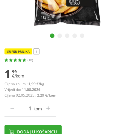
SUPER PRILIKA
!
(10)
1
99
€/kom
Cijena za j.m.:
1,99 €/kg
Vrijedi do:
11.08.2026
Cijena 02.05.2025.:
2,29 €/kom
kom
DODAJ U KOŠARICU