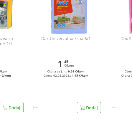
užva za
Dax Univerzalna krpa 6/1
Dax S
ne 2/1
1
45
€/kom
€/kom
Cijena za j.m.:
0,24 €/kom
Cijen
0 €/kom
Cijena 02.05.2025.:
1,45 €/kom
Cijena 
Dodaj
Dodaj