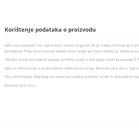
Korištenje podataka o proizvodu
Iako smo poduzeli sve mjere kako bismo osigurali da je svaka informacija o pr
promjeniti. Prije konzumacije trebali biste uvijek pročitati etiketu tj. deklaraci
Ukoliko imate bilo kakvih pitanja ili želite savjet o bilo kojoj marki proizvoda
Iako se informacije o proizvodima redovito ažuriraju, Konzum plus d.o.o. nije
Ove informacije objavljuju se samo za osobne potrebe, a nije ih dozvoljeno rep
Konzum plus d.o.o.