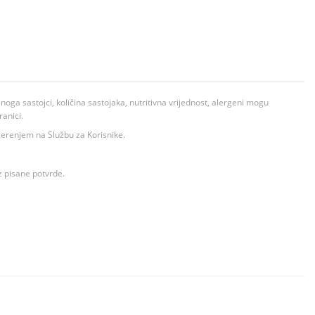
ga sastojci, količina sastojaka, nutritivna vrijednost, alergeni mogu
ranici.
ovjerenjem na Službu za Korisnike.
z pisane potvrde.