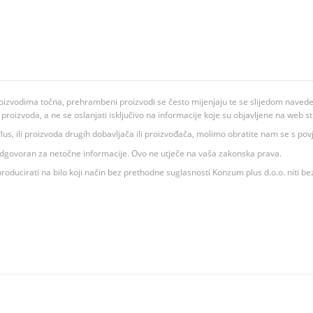
oizvodima točna, prehrambeni proizvodi se često mijenjaju te se slijedom navedeno
ju proizvoda, a ne se oslanjati isključivo na informacije koje su objavljene na web st
 K Plus, ili proizvoda drugih dobavljača ili proizvođača, molimo obratite nam se s p
 odgovoran za netočne informacije. Ovo ne utječe na vaša zakonska prava.
roducirati na bilo koji način bez prethodne suglasnosti Konzum plus d.o.o. niti be