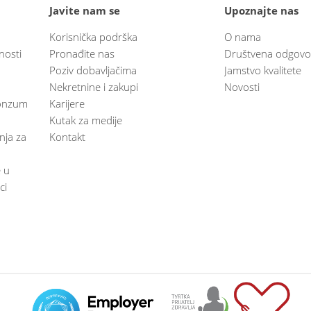
Javite nam se
Upoznajte nas
Korisnička podrška
O nama
nosti
Pronađite nas
Društvena odgovo
Poziv dobavljačima
Jamstvo kvalitete
Nekretnine i zakupi
Novosti
 Konzum
Karijere
Kutak za medije
anja za
Kontakt
e u
ci