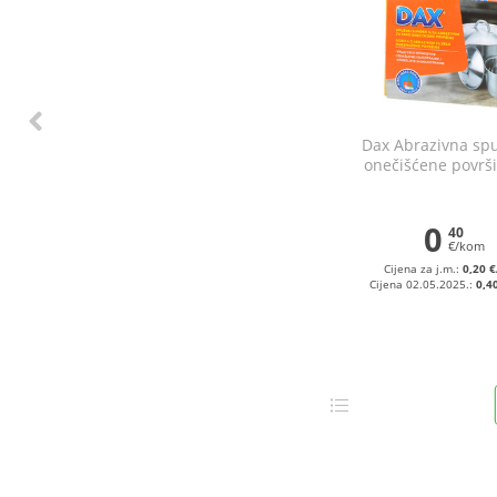
Dax Abrazivna sp
onečišćene površi
0
40
€/kom
Cijena za j.m.:
0,20 
Cijena 02.05.2025.:
0,4