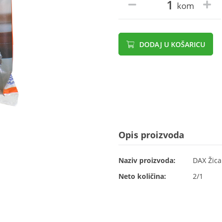
kom
DODAJ U KOŠARICU
Opis proizvoda
Naziv proizvoda:
DAX Žica
Neto količina:
2/1