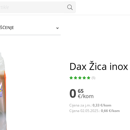
IŠĆENJE
Dax Žica inox
(5)
0
65
€/kom
Cijena za j.m.:
0,33 €/kom
Cijena 02.05.2025.:
0,66 €/kom