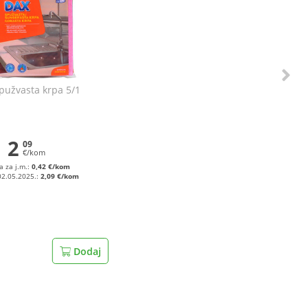
pužvasta krpa 5/1
2
09
€/kom
a za j.m.:
0,42 €/kom
02.05.2025.:
2,09 €/kom
Dodaj