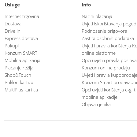
Usluge
Info
Internet trgovina
Načini plaćanja
Dostava
Uvjeti iskorištavanja pogod
Drive In
Podnošenje prigovora
Express dostava
Zaštita osobnih podataka
Pokupi
Uvjeti i pravila korištenja
Konzum SMART
online platforme
Mobilna aplikacija
Opći uvjeti i pravila poslov
Plaćanje režija
Konzum online prodaju
Shop&Touch
Uvjeti i pravila kupoprodaj
Poklon kartica
Konzum Smart prodavaoni
MultiPlus kartica
Opći uvjeti korištenja e-gift
mobilne aplikacije
Objava cjenika