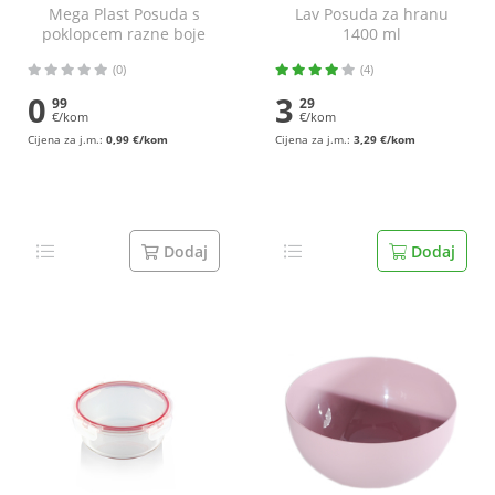
Mega Plast Posuda s
Lav Posuda za hranu
poklopcem razne boje
1400 ml
0,5 l
(0)
(4)
0
3
99
29
€/kom
€/kom
Cijena za j.m.:
0,99 €/kom
Cijena za j.m.:
3,29 €/kom
Dodaj
Dodaj