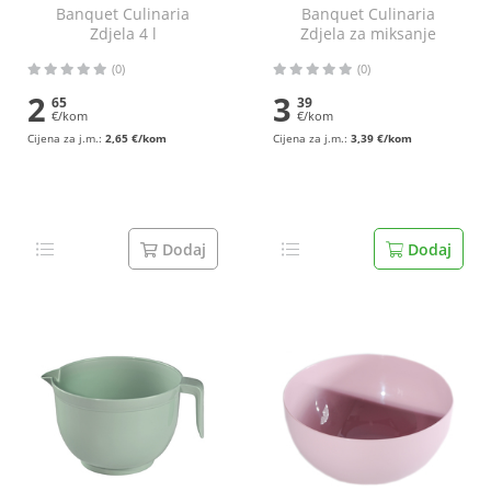
Banquet Culinaria
Banquet Culinaria
Zdjela 4 l
Zdjela za miksanje
20,5x14,4 cm
(0)
(0)
2
3
65
39
€/kom
€/kom
Cijena za j.m.:
2,65 €/kom
Cijena za j.m.:
3,39 €/kom
Dodaj
Dodaj