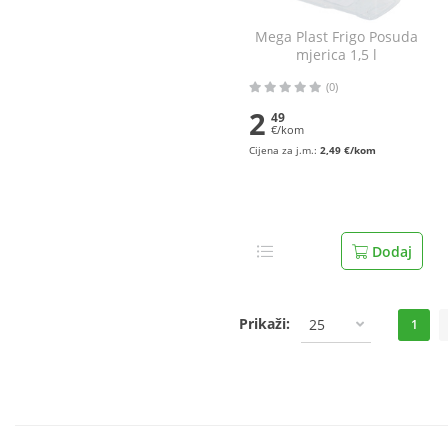
Mega Plast Frigo Posuda
mjerica 1,5 l
(0)
2
49
€/kom
Cijena za j.m.:
2,49 €/kom
Dodaj
Prikaži:
25
1