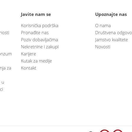
Javite nam se
Upoznajte nas
Korisnička podrška
O nama
nosti
Pronađite nas
Društvena odgovo
Poziv dobavljačima
Jamstvo kvalitete
Nekretnine i zakupi
Novosti
 Konzum
Karijere
Kutak za medije
anja za
Kontakt
e u
ci