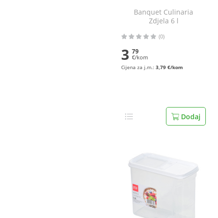
Banquet Culinaria
Zdjela 6 l
(0)
3
79
€/kom
Cijena za j.m.:
3,79 €/kom
Dodaj