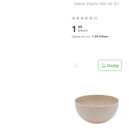
Home Zdjela 950 ml 3/1
(0)
1
99
€/kom
Cijena za j.m.:
1,99 €/kom
Dodaj