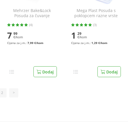
Mehrzer Bake&Lock
Mega Plast Posuda s
Posuda za čuvanje
poklopcem razne vrste
namirnica 1 l
0,5 l
(4)
(3)
7
1
99
29
€/kom
€/kom
Cijena za j.m.:
7,99 €/kom
Cijena za j.m.:
1,29 €/kom
Dodaj
Dodaj
2
>