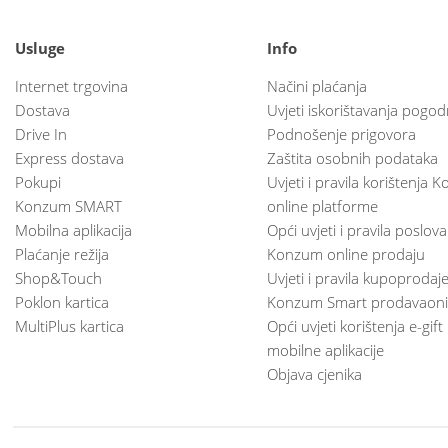
Usluge
Info
Internet trgovina
Načini plaćanja
Dostava
Uvjeti iskorištavanja pogod
Drive In
Podnošenje prigovora
Express dostava
Zaštita osobnih podataka
Pokupi
Uvjeti i pravila korištenja
Konzum SMART
online platforme
Mobilna aplikacija
Opći uvjeti i pravila poslov
Plaćanje režija
Konzum online prodaju
Shop&Touch
Uvjeti i pravila kupoprodaj
Poklon kartica
Konzum Smart prodavaoni
MultiPlus kartica
Opći uvjeti korištenja e-gift
mobilne aplikacije
Objava cjenika