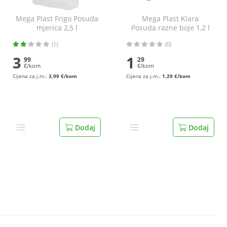
Mega Plast Frigo Posuda
Mega Plast Klara
mjerica 2,5 l
Posuda razne boje 1,2 l
(1)
(0)
3
1
99
29
€/kom
€/kom
Cijena za j.m.:
3,99 €/kom
Cijena za j.m.:
1,29 €/kom
Dodaj
Dodaj