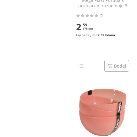
Mega Plast Posuda s
poklopcem razne boje 3
l
(0)
2
59
€/kom
Cijena za j.m.:
2,59 €/kom
Dodaj