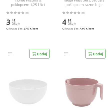
Home Posuda s
Mega Plast Set posuda s
poklopcem 1,25 l 3/1
poklopcem razne boje
3/1
(0)
(0)
3
4
49
99
€/kom
€/kom
Cijena za j.m.:
3,49 €/kom
Cijena za j.m.:
4,99 €/kom
Dodaj
Dodaj