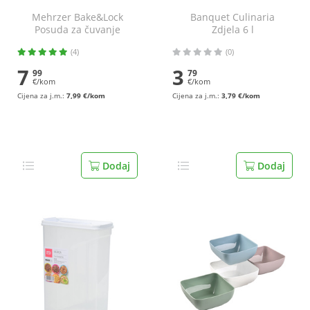
Mehrzer Bake&Lock
Banquet Culinaria
Posuda za čuvanje
Zdjela 6 l
namirnica 930 ml
(4)
(0)
7
3
99
79
€/kom
€/kom
Cijena za j.m.:
7,99 €/kom
Cijena za j.m.:
3,79 €/kom
Dodaj
Dodaj