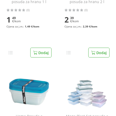
posuda za hranu 1 l
posuda za hranu 2 l
(0)
(0)
1
2
49
39
€/kom
€/kom
Cijena za j.m.:
1,49 €/kom
Cijena za j.m.:
2,39 €/kom
Dodaj
Dodaj