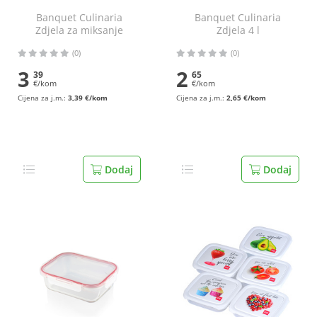
Banquet Culinaria
Banquet Culinaria
Zdjela za miksanje
Zdjela 4 l
20,5x14,4 cm
(0)
(0)
3
2
39
65
€/kom
€/kom
Cijena za j.m.:
3,39 €/kom
Cijena za j.m.:
2,65 €/kom
Dodaj
Dodaj