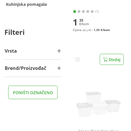
Kuhinjska pomagala
(1)
1
35
€/kom
Filteri
Cijena za j.m.:
1,35 €/kom
Vrsta
Dodaj
Brend/Proizvođač
PONIŠTI OZNAČENO