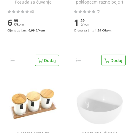
Posuda za čuvanje
poklopcem razne boje 1
namirnica 600 ml
l
(0)
(0)
6
1
99
29
€/kom
€/kom
Cijena za j.m.:
6,99 €/kom
Cijena za j.m.:
1,29 €/kom
Dodaj
Dodaj