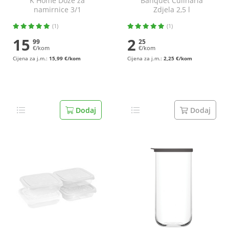
K Home Doze za
Banquet Culinaria
namirnice 3/1
Zdjela 2,5 l
(1)
(1)
15
2
99
25
€/kom
€/kom
Cijena za j.m.:
15,99 €/kom
Cijena za j.m.:
2,25 €/kom
Dodaj
Dodaj