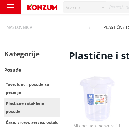
Asortiman
Plastične i staklene posude - Kategorije - K
NASLOVNICA
PLASTIČNE I
Kategorije
Plastične i 
Posuđe
Tave, lonci, posude za
pečenje
Plastične i staklene
posude
Čaše, vrčevi, servisi, ostalo
Mix posuda-menzura 1 l