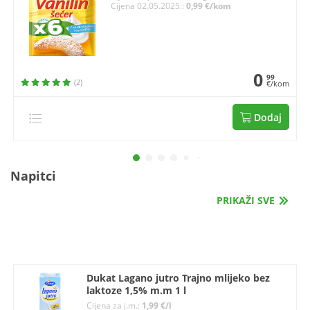
Cijena 02.05.2025.:
0,99 €/kom
0
99
(2)
€/kom
Dodaj
Napitci
PRIKAŽI SVE
Dukat Lagano jutro Trajno mlijeko bez
laktoze 1,5% m.m 1 l
Cijena za j.m.:
1,99 €/l