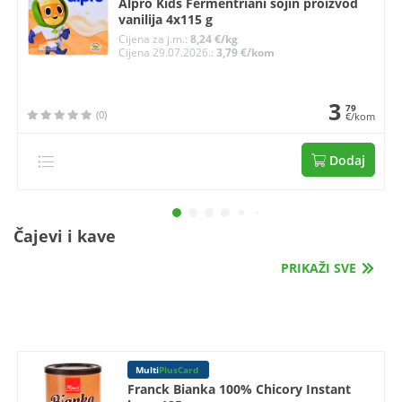
Alpro Kids Fermentriani sojin proizvod
vanilija 4x115 g
Cijena za j.m.:
8,24 €/kg
Cijena 29.07.2026.:
3,79 €/kom
3
79
(0)
€/kom
Dodaj
Čajevi i kave
PRIKAŽI SVE
Multi
PlusCard
Franck Bianka 100% Chicory Instant