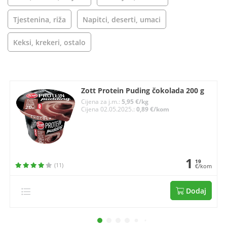
Tjestenina, riža
Napitci, deserti, umaci
Keksi, krekeri, ostalo
Zott Protein Puding čokolada 200 g
Cijena za j.m.:
5,95 €/kg
Cijena 02.05.2025.:
0,89 €/kom
1
19
(11)
€/kom
Dodaj