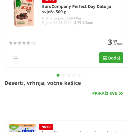
NOVO
EuroCompany Perfect Day Datulja
svježa 500 g
Cijena za j.m.:
7,98 €/kg
Cijena 09.03.2026.:
3,79 €/kom
3
99
(0)
€/kom
Dodaj
Deserti, vrhnja, voćne kašice
PRIKAŽI SVE
NOVO