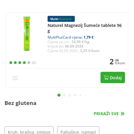
Multi
PlusCard
Naturel Magnezij Šumeće tablete 96
g
MultiPlusCard cijena:
1,79 €
Cijena za j.m.:
24,90 €/kg
Vrijedi do:
06.09.2026
Cijena 02.05.2025.:
2,25 €/kom
2
39
(2)
€/kom
Dodaj
Bez glutena
PRIKAŽI SVE
Kruh, brašna, smjese
Pahuljice, namazi