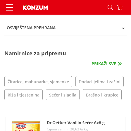
Osviještena prehrana - Kategorije - Konzum
OSVIJEŠTENA PREHRANA
Namirnice za pripremu
PRIKAŽI SVE
Žitarice, mahunarke, sjemenke
Dodaci jelima i začini
Riža i tjestenina
Šećer i sladila
Brašno i krupice
Dr.Oetker Vanilin šećer 6x8 g
Cijena za j.m.:
20,62 €/kg