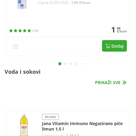
Cijena 02.05.2025.:
1,99 €/kom
1
99
(10)
€/kom
Dodaj
Voda i sokovi
PRIKAŽI SVE
PROMO
Jana Vitamin Immuno Negazirano piće
limun 1,5 l
Cijena za j.m.:
1,19 €/l