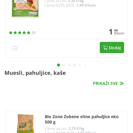
Cijena za j.m.:
5,38 €/kg
Cijena 02.05.2025.:
1,99 €/kom
1
99
(9)
€/kom
Dodaj
Muesli, pahuljice, kaše
PRIKAŽI SVE
Bio Zone Zobene sitne pahuljice eko
500 g
Cijena za j.m.:
2,78 €/kg
Cijena 02.05.2025.:
1,39 €/kom