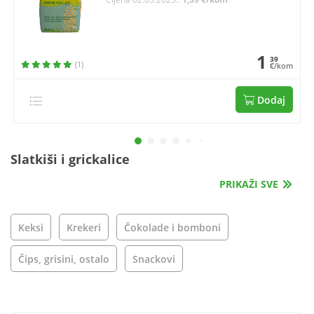
1
39
(1)
€/kom
Dodaj
Slatkiši i grickalice
PRIKAŽI SVE
Keksi
Krekeri
Čokolade i bomboni
Čips, grisini, ostalo
Snackovi