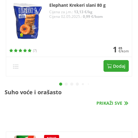
Elephant Krekeri slani 80 g
Cijena za j.m.:
13,13 €/kg
Cijena 02.05.2025.:
0,99 €/kom
1
05
(7)
€/kom
Dodaj
Suho voće i orašasto
PRIKAŽI SVE