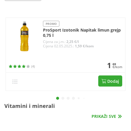
PROMO
ProSport Izotonik Napitak limun grejp
0,75 l
Cijena za j.m.:
2,25 €/l
Cijena 02.05.2025.:
1,59 €/kom
1
69
(4)
€/kom
Dodaj
Vitamini i minerali
PRIKAŽI SVE