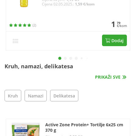
Cijena 02.05.2025.:
1,59 €/kom
1
79
(2)
€/kom
Dodaj
Kruh, namazi, delikatesa
PRIKAŽI SVE
Kruh
Namazi
Delikatesa
Active Zone Protein+ Tortilje 6x25 cm
370 g