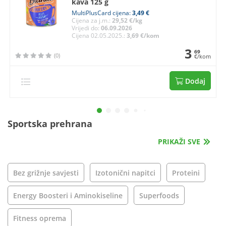
kava 125 g
MultiPlusCard cijena:
3,49 €
Cijena za j.m.:
29,52 €/kg
Vrijedi do:
06.09.2026
Cijena 02.05.2025.:
3,69 €/kom
3
69
(0)
€/kom
Dodaj
Sportska prehrana
PRIKAŽI SVE
Bez grižnje savjesti
Izotonični napitci
Proteini
Energy Boosteri i Aminokiseline
Superfoods
Fitness oprema