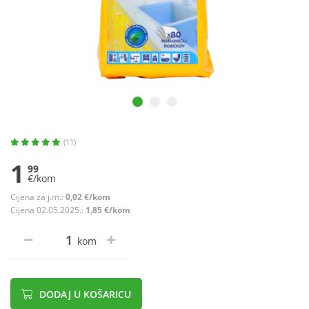
(11)
1
99
€/kom
Cijena za j.m.:
0,02 €/kom
Cijena 02.05.2025.:
1,85 €/kom
kom
DODAJ U KOŠARICU