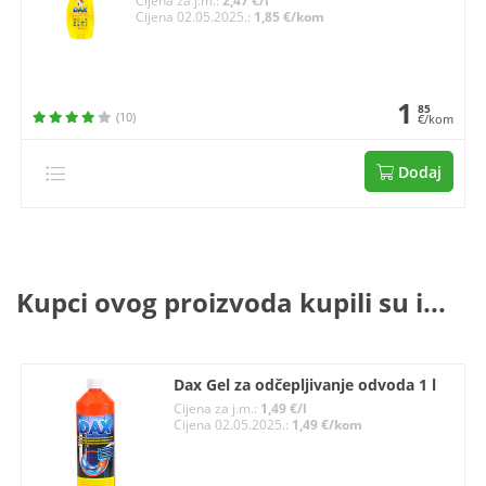
Cijena za j.m.:
2,47 €/l
Cijena 02.05.2025.:
1,85 €/kom
1
85
(10)
€/kom
Dodaj
Kupci ovog proizvoda kupili su i...
Dax Gel za odčepljivanje odvoda 1 l
Cijena za j.m.:
1,49 €/l
Cijena 02.05.2025.:
1,49 €/kom