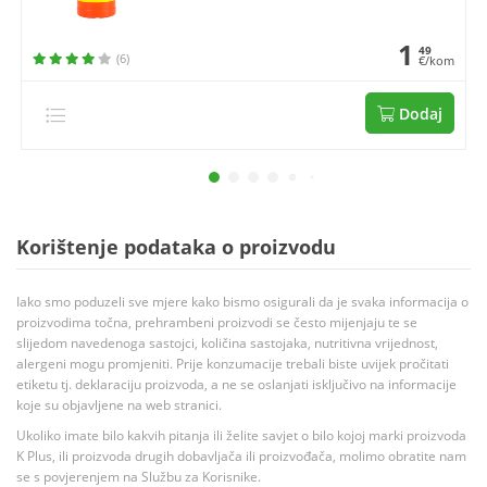
1
49
(6)
€/kom
Dodaj
Korištenje podataka o proizvodu
Iako smo poduzeli sve mjere kako bismo osigurali da je svaka informacija o
proizvodima točna, prehrambeni proizvodi se često mijenjaju te se
slijedom navedenoga sastojci, količina sastojaka, nutritivna vrijednost,
alergeni mogu promjeniti. Prije konzumacije trebali biste uvijek pročitati
etiketu tj. deklaraciju proizvoda, a ne se oslanjati isključivo na informacije
koje su objavljene na web stranici.
Ukoliko imate bilo kakvih pitanja ili želite savjet o bilo kojoj marki proizvoda
K Plus, ili proizvoda drugih dobavljača ili proizvođača, molimo obratite nam
se s povjerenjem na Službu za Korisnike.