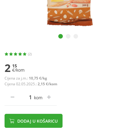
(2)
2
15
€/kom
Cijena za j.m.:
10,75 €/kg
Cijena 02.05.2025.:
2,15 €/kom
kom
DODAJ U KOŠARICU