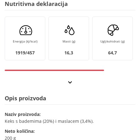
Nutritivna deklaracija
Energija (kJ/kcal)
Masti (g)
Ugljikohidrati (g)
1919/457
16,3
64,7
Opis proizvoda
Naziv proizvoda:
Keks s bademima (20%) i maslacem (3,4%).
Neto količina:
200 g