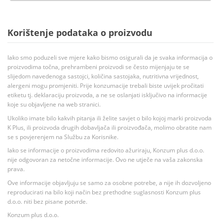
Korištenje podataka o proizvodu
Iako smo poduzeli sve mjere kako bismo osigurali da je svaka informacija o
proizvodima točna, prehrambeni proizvodi se često mijenjaju te se
slijedom navedenoga sastojci, količina sastojaka, nutritivna vrijednost,
alergeni mogu promjeniti. Prije konzumacije trebali biste uvijek pročitati
etiketu tj. deklaraciju proizvoda, a ne se oslanjati isključivo na informacije
koje su objavljene na web stranici.
Ukoliko imate bilo kakvih pitanja ili želite savjet o bilo kojoj marki proizvoda
K Plus, ili proizvoda drugih dobavljača ili proizvođača, molimo obratite nam
se s povjerenjem na Službu za Korisnike.
Iako se informacije o proizvodima redovito ažuriraju, Konzum plus d.o.o.
nije odgovoran za netočne informacije. Ovo ne utječe na vaša zakonska
prava.
Ove informacije objavljuju se samo za osobne potrebe, a nije ih dozvoljeno
reproducirati na bilo koji način bez prethodne suglasnosti Konzum plus
d.o.o. niti bez pisane potvrde.
Konzum plus d.o.o.