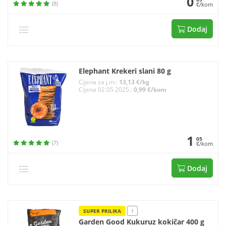
0
(8)
€/kom
Dodaj
Elephant Krekeri slani 80 g
Cijena za j.m.:
13,13 €/kg
Cijena 02.05.2025.:
0,99 €/kom
1
05
(7)
€/kom
Dodaj
SUPER PRILIKA
!
Garden Good Kukuruz kokičar 400 g