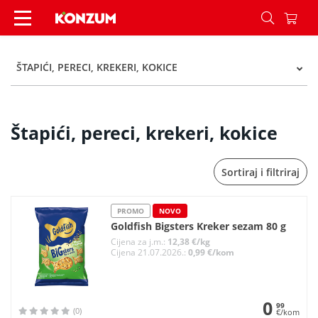
Štapići, pereci, krekeri, kokice - Kategorije - Kon
ŠTAPIĆI, PERECI, KREKERI, KOKICE
Štapići, pereci, krekeri, kokice
Sortiraj i filtriraj
PROMO
NOVO
Goldfish Bigsters Kreker sezam 80 g
Cijena za j.m.:
12,38 €/kg
Cijena 21.07.2026.:
0,99 €/kom
0
99
(0)
€/kom