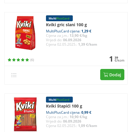
Multi
PlusCard
Kviki gric slani 100 g
MultiPlusCard cijena:
1,29 €
Cijena za j.m.:
13,90 €/kg
Vrijedi do:
06.09.2026
Cijena 02.05.2025.:
1,39 €/kom
1
39
(6)
€/kom
Dodaj
Multi
PlusCard
Kviki štapići 100 g
MultiPlusCard cijena:
0,99 €
Cijena za j.m.:
10,90 €/kg
Vrijedi do:
06.09.2026
Cijena 02.05.2025.:
1,09 €/kom