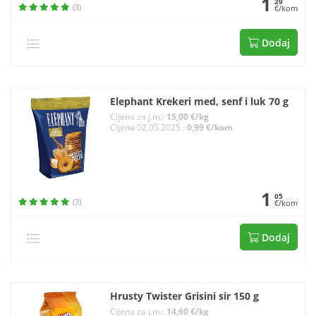
1
29
(3)
€/kom
Dodaj
Elephant Krekeri med, senf i luk 70 g
Cijena za j.m.:
15,00 €/kg
Cijena 02.05.2025.:
0,99 €/kom
1
05
(3)
€/kom
Dodaj
Hrusty Twister Grisini sir 150 g
Cijena za j.m.:
14,60 €/kg