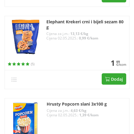
Elephant Krekeri crni i bijeli sezam 80
g
Cijena za j.m.:
13,13 €/kg
Cijena 02.05.2025.:
0,99 €/kom
1
05
(5)
€/kom
Dodaj
Hrusty Popcorn slani 3x100 g
Cijena za j.m.:
4,63 €/kg
Cijena 02.05.2025.:
1,39 €/kom