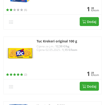
1
39
(6)
€/kom
Dodaj
Tuc Krekeri original 100 g
Cijena za j.m.:
12,50 €/kg
Cijena 02.05.2025.:
1,15 €/kom
1
25
(2)
€/kom
Dodaj