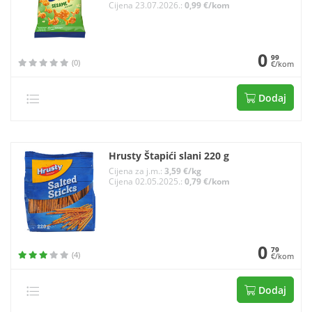
Cijena 23.07.2026.:
0,99 €/kom
0
99
(0)
€/kom
Dodaj
Hrusty Štapići slani 220 g
Cijena za j.m.:
3,59 €/kg
Cijena 02.05.2025.:
0,79 €/kom
0
79
(4)
€/kom
Dodaj