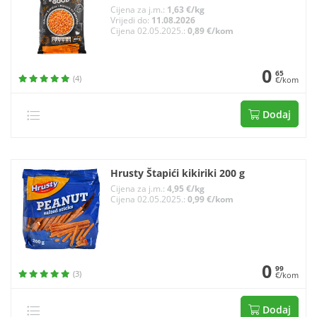
Cijena za j.m.:
1,63 €/kg
Vrijedi do:
11.08.2026
Cijena 02.05.2025.:
0,89 €/kom
0
65
(4)
€/kom
Dodaj
Hrusty Štapići kikiriki 200 g
Cijena za j.m.:
4,95 €/kg
Cijena 02.05.2025.:
0,99 €/kom
0
99
(3)
€/kom
Dodaj