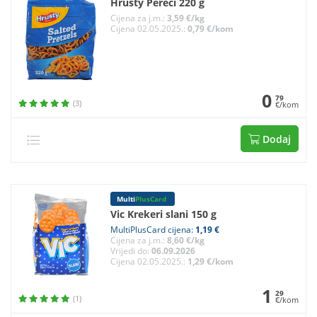
Hrusty Pereci 220 g
Cijena za j.m.:
3,59 €/kg
Cijena 02.05.2025.:
0,79 €/kom
0
79
(3)
€/kom
Dodaj
Multi
PlusCard
Vic Krekeri slani 150 g
MultiPlusCard cijena:
1,19 €
Cijena za j.m.:
8,60 €/kg
Vrijedi do:
06.09.2026
Cijena 02.05.2025.:
1,29 €/kom
1
29
(1)
€/kom