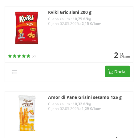
Kviki Gric slani 200 g
Cijena za j.m.:
10,75 €/kg
Cijena 02.05.2025.:
2,15 €/kom
2
15
(2)
€/kom
Dodaj
Amor di Pane Grisini sesamo 125 g
Cijena za j.m.:
10,32 €/kg
Cijena 02.05.2025.:
1,29 €/kom