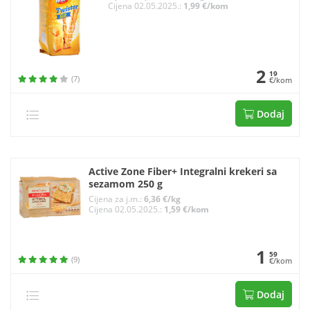
Cijena 02.05.2025.:
1,99 €/kom
2
19
(7)
€/kom
Dodaj
Active Zone Fiber+ Integralni krekeri sa
sezamom 250 g
Cijena za j.m.:
6,36 €/kg
Cijena 02.05.2025.:
1,59 €/kom
1
59
(9)
€/kom
Dodaj