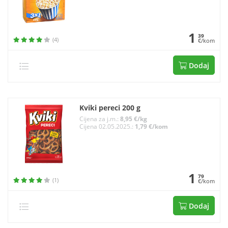
1
39
(4)
€/kom
Dodaj
Kviki pereci 200 g
Cijena za j.m.:
8,95 €/kg
Cijena 02.05.2025.:
1,79 €/kom
1
79
(1)
€/kom
Dodaj