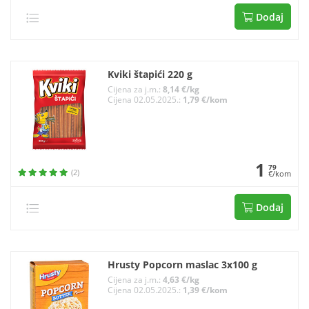
Dodaj
Kviki štapići 220 g
Cijena za j.m.:
8,14 €/kg
Cijena 02.05.2025.:
1,79 €/kom
1
79
(2)
€/kom
Dodaj
Hrusty Popcorn maslac 3x100 g
Cijena za j.m.:
4,63 €/kg
Cijena 02.05.2025.:
1,39 €/kom