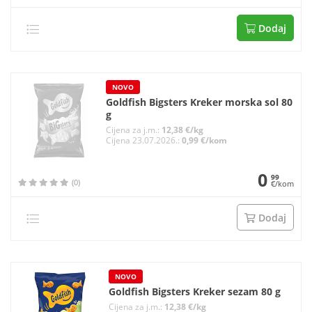
Dodaj
NOVO
Goldfish Bigsters Kreker morska sol 80
g
Cijena za j.m.:
12,38 €/kg
Cijena 23.07.2026.:
0,99 €/kom
0
99
(0)
€/kom
Dodaj
NOVO
Goldfish Bigsters Kreker sezam 80 g
Cijena za j.m.:
12,38 €/kg