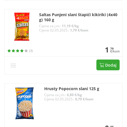
Saltas Punjeni slani štapići kikiriki (4x40
g) 160 g
Cijena za j.m.:
11,19 €/kg
Cijena 02.05.2025.:
1,79 €/kom
1
79
(3)
€/kom
Dodaj
Hrusty Popocorn slani 125 g
Cijena za j.m.:
6,80 €/kg
Cijena 02.05.2025.:
0,79 €/kom
85