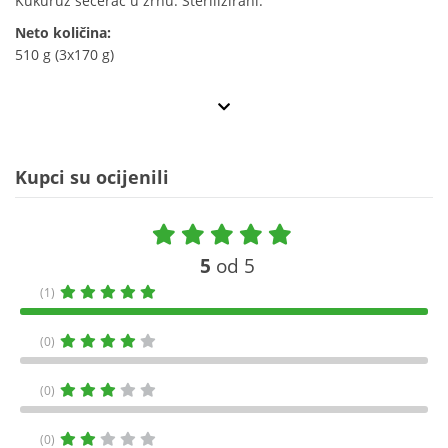
Kukuruz šećerac u zrnu. Sterilizirani.
Neto količina:
510 g (3x170 g)
Kupci su ocijenili
5
od 5
(1)
(0)
(0)
(0)