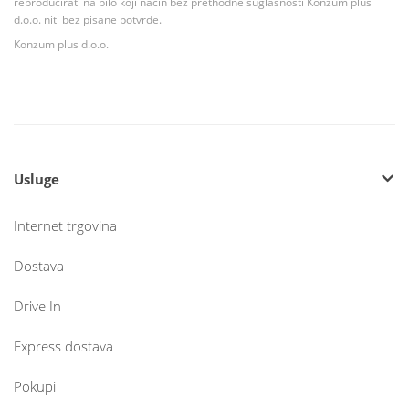
reproducirati na bilo koji način bez prethodne suglasnosti Konzum plus
d.o.o. niti bez pisane potvrde.
Konzum plus d.o.o.
Usluge
Internet trgovina
Dostava
Drive In
Express dostava
Pokupi