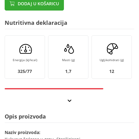
DODAJ U KOŠARICU
Nutritivna deklaracija
Energija (kJ/kcal)
Masti (g)
Ugljikohidrati (g)
325/77
1,7
12
Opis proizvoda
Naziv proizvoda: