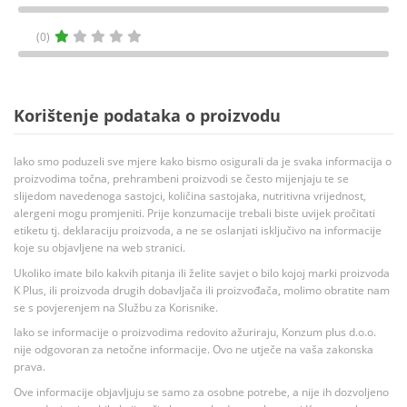
(0)
Korištenje podataka o proizvodu
Iako smo poduzeli sve mjere kako bismo osigurali da je svaka informacija o
proizvodima točna, prehrambeni proizvodi se često mijenjaju te se
slijedom navedenoga sastojci, količina sastojaka, nutritivna vrijednost,
alergeni mogu promjeniti. Prije konzumacije trebali biste uvijek pročitati
etiketu tj. deklaraciju proizvoda, a ne se oslanjati isključivo na informacije
koje su objavljene na web stranici.
Ukoliko imate bilo kakvih pitanja ili želite savjet o bilo kojoj marki proizvoda
K Plus, ili proizvoda drugih dobavljača ili proizvođača, molimo obratite nam
se s povjerenjem na Službu za Korisnike.
Iako se informacije o proizvodima redovito ažuriraju, Konzum plus d.o.o.
nije odgovoran za netočne informacije. Ovo ne utječe na vaša zakonska
prava.
Ove informacije objavljuju se samo za osobne potrebe, a nije ih dozvoljeno