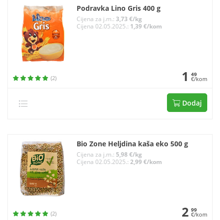
Podravka Lino Gris 400 g
Cijena za j.m.:
3,73 €/kg
Cijena 02.05.2025.:
1,39 €/kom
1
49
(2)
€/kom
Dodaj
Bio Zone Heljdina kaša eko 500 g
Cijena za j.m.:
5,98 €/kg
Cijena 02.05.2025.:
2,99 €/kom
2
99
(2)
€/kom