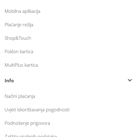
Mobilna aplikacija
Plaćanje režija
Shop&Touch
Poklon kartica
MultiPlus kartica
Info
Načini plaćanja
Uvjeti iskorištavanja pogodnosti
Podnošenje prigovora
Zaštita osobnih podataka