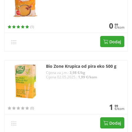
0
99
(1)
€/kom
Dodaj
Bio Zone Krupica od pira eko 500 g
Cijena za j.m.:
3,98 €/kg
Cijena 02.05.2025.:
1,99 €/kom
1
99
(0)
€/kom
Dodaj