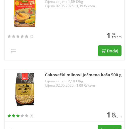
Cijena za j.m.:
1,39 €/kg
Cijena 02.05.2025.:
1,39 €/kom
1
39
(0)
€/kom
Dodaj
Čakovečki mlinovi Ječmena kaša 500 g
Cijena za j.m.:
2,18 €/kg
Cijena 02.05.2025.:
1,09 €/kom
1
09
(3)
€/kom