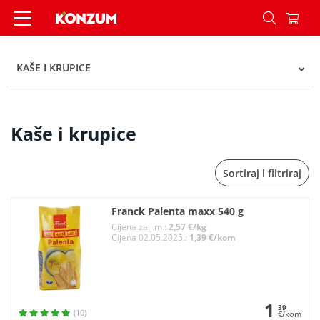
Kaše i krupice - Kategorije - Konzum
KAŠE I KRUPICE
Kaše i krupice
Sortiraj i filtriraj
Franck Palenta maxx 540 g
Cijena za j.m.:
2,57 €/kg
Cijena 02.05.2025.:
1,39 €/kom
1
39
(10)
€/kom