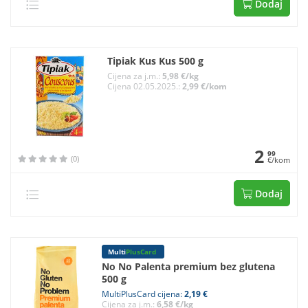
Dodaj
Tipiak Kus Kus 500 g
Cijena za j.m.:
5,98 €/kg
Cijena 02.05.2025.:
2,99 €/kom
2
99
(0)
€/kom
Dodaj
Multi
PlusCard
No No Palenta premium bez glutena
500 g
MultiPlusCard cijena:
2,19 €
Cijena za j.m.:
6,58 €/kg