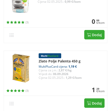
Cijena 02.05.2025.:
0,99 €/kom
0
99
(3)
€/kom
Dodaj
Multi
PlusCard
Zlato Polje Palenta 450 g
MultiPlusCard cijena:
1,19 €
Cijena za j.m.:
2,87 €/kg
Vrijedi do:
06.09.2026
Cijena 02.05.2025.:
1,29 €/kom
1
29
(3)
€/kom
Dodaj