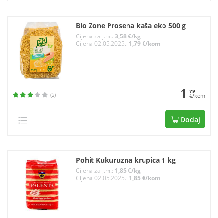
Bio Zone Prosena kaša eko 500 g
Cijena za j.m.:
3,58 €/kg
Cijena 02.05.2025.:
1,79 €/kom
1
79
(2)
€/kom
Dodaj
Pohit Kukuruzna krupica 1 kg
Cijena za j.m.:
1,85 €/kg
Cijena 02.05.2025.:
1,85 €/kom