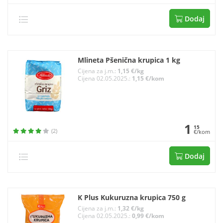
Dodaj
Mlineta Pšenična krupica 1 kg
Cijena za j.m.:
1,15 €/kg
Cijena 02.05.2025.:
1,15 €/kom
1
15
(2)
€/kom
Dodaj
K Plus Kukuruzna krupica 750 g
Cijena za j.m.:
1,32 €/kg
Cijena 02.05.2025.:
0,99 €/kom