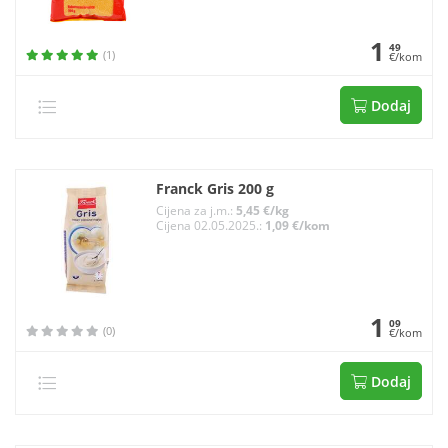
1
49
(1)
€/kom
Dodaj
Franck Gris 200 g
Cijena za j.m.:
5,45 €/kg
Cijena 02.05.2025.:
1,09 €/kom
1
09
(0)
€/kom
Dodaj