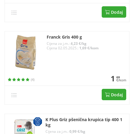
Dodaj
Franck Gris 400 g
Cijena za j.m.:
4,23 €/kg
Cijena 02.05.2025.:
1,69 €/kom
1
69
(4)
€/kom
Dodaj
K Plus Griz pšenična krupica tip 400 1
kg
Cijena za j.m.:
0,99 €/kg