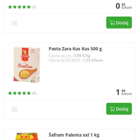
0
95
(1)
€/kom
Dodaj
Pasta Zara Kus Kus 500 g
Cijena za j.m.:
3,98 €/kg
Cijena 02.05.2025.:
1,72 €/kom
1
99
(3)
€/kom
Dodaj
Šafram Palenta xxl 1 kg