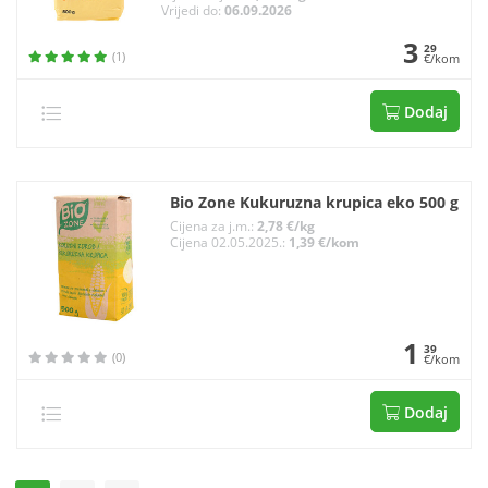
Vrijedi do:
06.09.2026
3
29
(1)
€/kom
Dodaj
Bio Zone Kukuruzna krupica eko 500 g
Cijena za j.m.:
2,78 €/kg
Cijena 02.05.2025.:
1,39 €/kom
1
39
(0)
€/kom
Dodaj