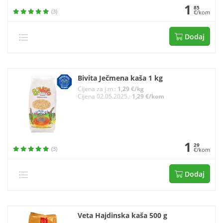
1
85
(3)
€/kom
Dodaj
Bivita Ječmena kaša 1 kg
Cijena za j.m.:
1,29 €/kg
Cijena 02.05.2025.:
1,29 €/kom
1
29
(3)
€/kom
Dodaj
Veta Hajdinska kaša 500 g