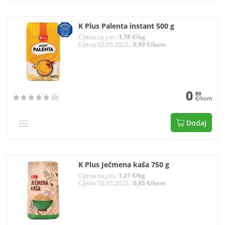
K Plus Palenta instant 500 g
Cijena za j.m.:
1,78 €/kg
Cijena 02.05.2025.:
0,89 €/kom
0
89
(0)
€/kom
Dodaj
K Plus Ječmena kaša 750 g
Cijena za j.m.:
1,27 €/kg
Cijena 02.05.2025.:
0,85 €/kom