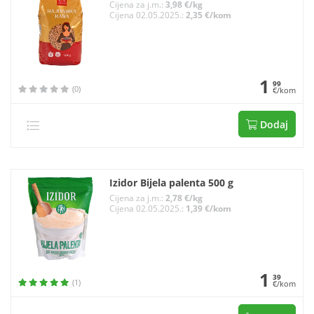
Cijena za j.m.:
3,98 €/kg
Cijena 02.05.2025.:
2,35 €/kom
1
99
(0)
€/kom
Dodaj
Izidor Bijela palenta 500 g
Cijena za j.m.:
2,78 €/kg
Cijena 02.05.2025.:
1,39 €/kom
1
39
(1)
€/kom