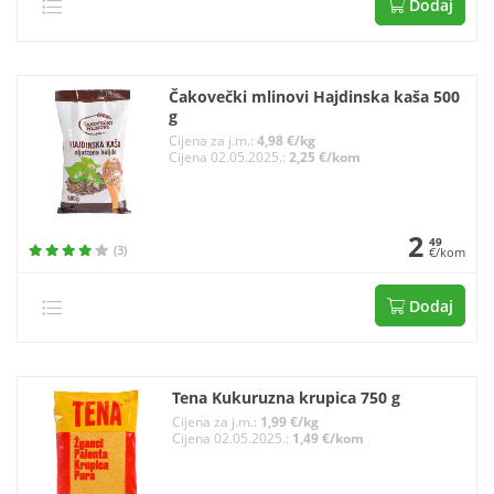
Dodaj
Čakovečki mlinovi Hajdinska kaša 500
g
Cijena za j.m.:
4,98 €/kg
Cijena 02.05.2025.:
2,25 €/kom
2
49
(3)
€/kom
Dodaj
Tena Kukuruzna krupica 750 g
Cijena za j.m.:
1,99 €/kg
Cijena 02.05.2025.:
1,49 €/kom