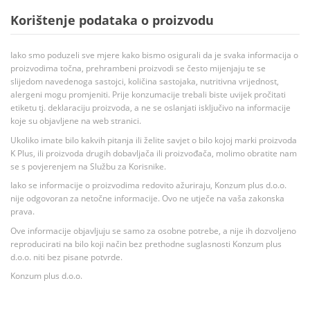
Korištenje podataka o proizvodu
Iako smo poduzeli sve mjere kako bismo osigurali da je svaka informacija o
proizvodima točna, prehrambeni proizvodi se često mijenjaju te se
slijedom navedenoga sastojci, količina sastojaka, nutritivna vrijednost,
alergeni mogu promjeniti. Prije konzumacije trebali biste uvijek pročitati
etiketu tj. deklaraciju proizvoda, a ne se oslanjati isključivo na informacije
koje su objavljene na web stranici.
Ukoliko imate bilo kakvih pitanja ili želite savjet o bilo kojoj marki proizvoda
K Plus, ili proizvoda drugih dobavljača ili proizvođača, molimo obratite nam
se s povjerenjem na Službu za Korisnike.
Iako se informacije o proizvodima redovito ažuriraju, Konzum plus d.o.o.
nije odgovoran za netočne informacije. Ovo ne utječe na vaša zakonska
prava.
Ove informacije objavljuju se samo za osobne potrebe, a nije ih dozvoljeno
reproducirati na bilo koji način bez prethodne suglasnosti Konzum plus
d.o.o. niti bez pisane potvrde.
Konzum plus d.o.o.