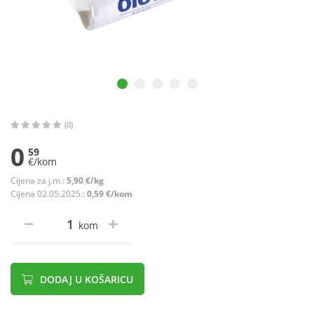
(0)
0
59
€/kom
Cijena za j.m.:
5,90 €/kg
Cijena 02.05.2025.:
0,59 €/kom
kom
DODAJ U KOŠARICU