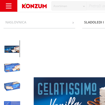
Asortiman
Gelatissimo Sladoled vanilla 700 ml - Konzu
NASLOVNICA
SLADOLEDI I