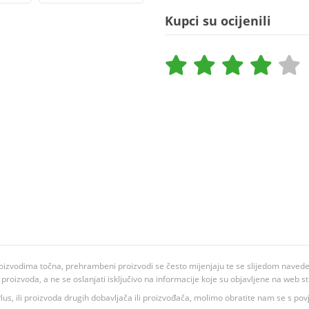
Kupci su ocijenili
oizvodima točna, prehrambeni proizvodi se često mijenjaju te se slijedom navedeno
ju proizvoda, a ne se oslanjati isključivo na informacije koje su objavljene na web st
 K Plus, ili proizvoda drugih dobavljača ili proizvođača, molimo obratite nam se s p