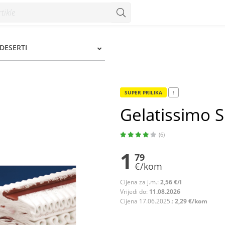
m
 DESERTI
SUPER PRILIKA
!
Gelatissimo S
(6)
1
79
€/kom
Cijena za j.m.:
2,56 €/l
Vrijedi do:
11.08.2026
Cijena 17.06.2025.:
2,29 €/kom