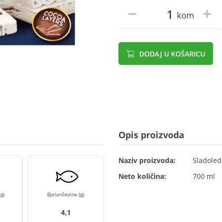
kom
DODAJ U KOŠARICU
Opis proizvoda
Naziv proizvoda:
Sladoled
Neto količina:
700 ml
g)
Bjelančevine (g)
4,1