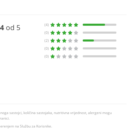
(4)
4
od 5
(0)
(2)
(0)
(0)
ga sastojci, količina sastojaka, nutritivna vrijednost, alergeni mogu
ranici.
ovjerenjem na Službu za Korisnike.