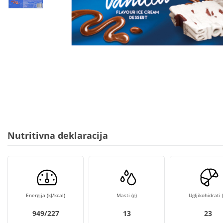
Nutritivna deklaracija
Energija (kJ/kcal)
Masti (g)
Ugljikohidrati (
949/227
13
23