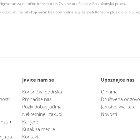
 odgovoran za netočne informacije. Ovo ne utječe na vaša zakonska prava.
roducirati na bilo koji način bez prethodne suglasnosti Konzum plus d.o.o. niti be
Javite nam se
Upoznajte nas
Korisnička podrška
O nama
nosti
Pronađite nas
Društvena odgovo
Poziv dobavljačima
Jamstvo kvalitete
Nekretnine i zakupi
Novosti
 Konzum
Karijere
Kutak za medije
anja za
Kontakt