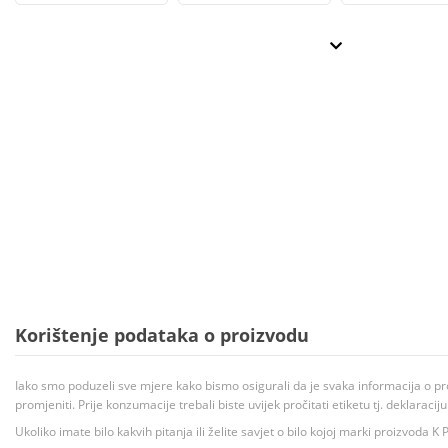
Korištenje podataka o proizvodu
Iako smo poduzeli sve mjere kako bismo osigurali da je svaka informacija o pr
promjeniti. Prije konzumacije trebali biste uvijek pročitati etiketu tj. deklaraci
Ukoliko imate bilo kakvih pitanja ili želite savjet o bilo kojoj marki proizvoda