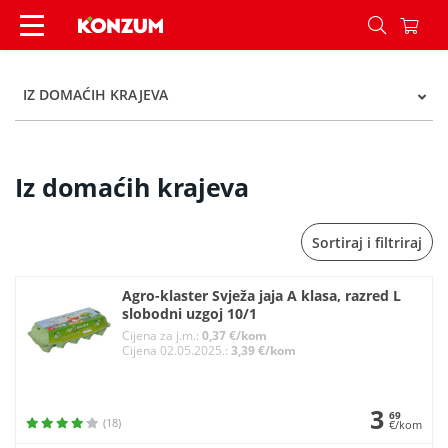
Iz domaćih krajeva - Kategorije - Konzum
IZ DOMAĆIH KRAJEVA
Iz domaćih krajeva
Sortiraj i filtriraj
Agro-klaster Svježa jaja A klasa, razred L
slobodni uzgoj 10/1
Cijena za j.m.:
0,37 €/kom
Cijena 02.05.2025.:
3,39 €/kom
3
69
(18)
€/kom