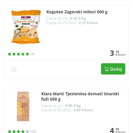
Kogutex Zagorski mlinci 500 g
Cijena za j.m.:
6,30 €/kg
Cijena 02.05.2025.:
3,15 €/kom
3
15
(7)
€/kom
Dodaj
Klara Marić Tjestenina domaći istarski
fuži 500 g
Cijena za j.m.:
9,58 €/kg
Cijena 02.05.2025.:
4,69 €/kom
4
79
(10)
€/kom