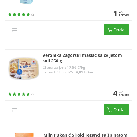
1
45
(2)
€/kom
Dodaj
Veronika Zagorski maslac sa cvijetom
soli 250 g
Cijena za j.m.:
17,56 €/kg
Cijena 02.05.2025.:
4,09 €/kom
4
39
(2)
€/kom
Dodaj
Mlin Pukanić Široki rezanci sa špinatom