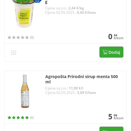
g
Cijena za j.m.:
2,44 €/kg
Cijena 02.05.2025.:
0,44 €/kom
0
44
(0)
€/kom
Dodaj
Agropošta Prirodni sirup menta 500
ml
Cijena za j.m.:
11,98 €/l
Cijena 02.05.2025.:
5,69 €/kom
5
99
(6)
€/kom