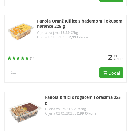
Fanola Oranž Kiflice s bademom i okusom
naranče 225 g
Cijena za j.m.:
13,29 €/kg
Cijena 02.05.2025.:
2,99 €/kom
2
99
(11)
€/kom
Dodaj
Fanola Kiflići s rogačem i orasima 225
g
Cijena za j.m.:
13,29 €/kg
Cijena 02.05.2025.:
2,99 €/kom