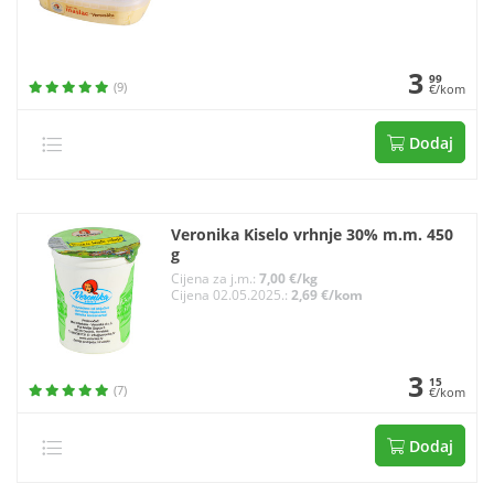
3
99
(9)
€/kom
Dodaj
Veronika Kiselo vrhnje 30% m.m. 450
g
Cijena za j.m.:
7,00 €/kg
Cijena 02.05.2025.:
2,69 €/kom
3
15
(7)
€/kom
Dodaj