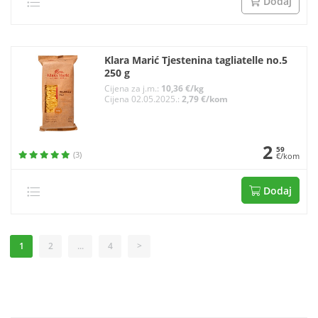
Dodaj
Klara Marić Tjestenina tagliatelle no.5
250 g
Cijena za j.m.:
10,36 €/kg
Cijena 02.05.2025.:
2,79 €/kom
2
59
(3)
€/kom
Dodaj
1
2
...
4
>