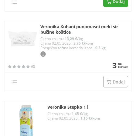
Dodaj
Veronika Kuhani punomasni meki sir
bučine koštice
Cijena za j.m.:
13,29 €/kg
Cijena 02.05.2025.:
3,75 €/kom
Prosječna težina komada iznosi:
0.3 kg
3
99
(0)
€/kom
Dodaj
Veronika Stepko 1 l
Cijena za j.m.:
1,45 €/kg
Cijena 02.05.2025.:
1,15 €/kom