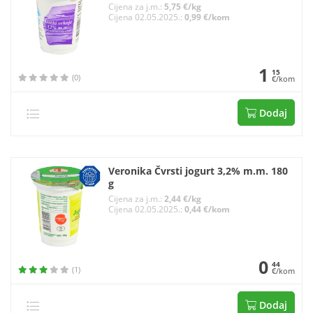
Cijena za j.m.:
5,75 €/kg
Cijena 02.05.2025.:
0,99 €/kom
1
15
(0)
€/kom
Dodaj
Veronika Čvrsti jogurt 3,2% m.m. 180
g
Cijena za j.m.:
2,44 €/kg
Cijena 02.05.2025.:
0,44 €/kom
0
44
(1)
€/kom
Dodaj