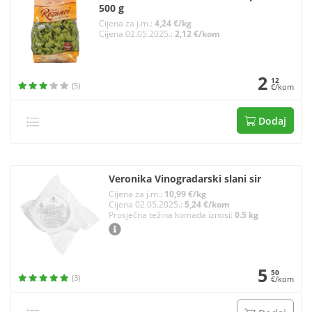
500 g
Cijena za j.m.:
4,24 €/kg
Cijena 02.05.2025.:
2,12 €/kom
2
12
(5)
€/kom
Dodaj
Veronika Vinogradarski slani sir
Cijena za j.m.:
10,99 €/kg
Cijena 02.05.2025.:
5,24 €/kom
Prosječna težina komada iznosi:
0.5 kg
5
50
(3)
€/kom