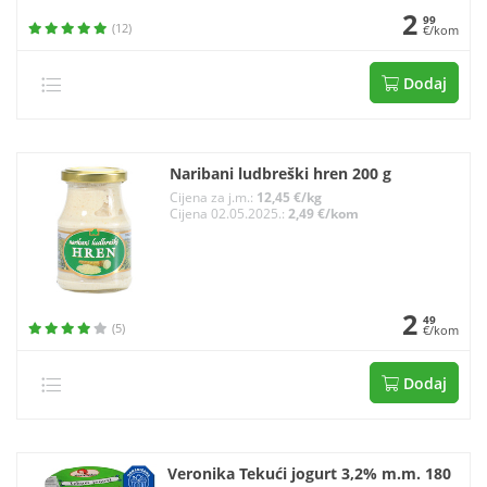
2
99
(12)
€/kom
Dodaj
Naribani ludbreški hren 200 g
Cijena za j.m.:
12,45 €/kg
Cijena 02.05.2025.:
2,49 €/kom
2
49
(5)
€/kom
Dodaj
Veronika Tekući jogurt 3,2% m.m. 180