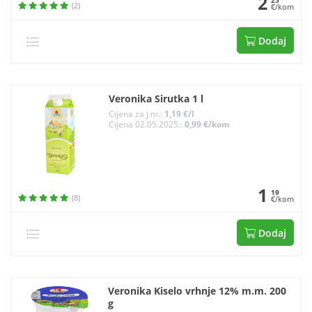
2
(2)
€/kom
Dodaj
Veronika Sirutka 1 l
Cijena za j.m.:
1,19 €/l
Cijena 02.05.2025.:
0,99 €/kom
1
19
(8)
€/kom
Dodaj
Veronika Kiselo vrhnje 12% m.m. 200
g