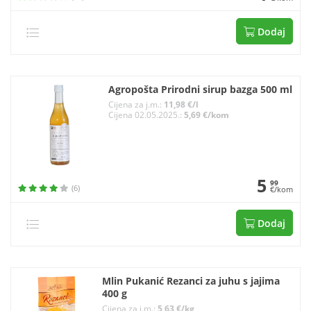
Dodaj
Agropošta Prirodni sirup bazga 500 ml
Cijena za j.m.:
11,98 €/l
Cijena 02.05.2025.:
5,69 €/kom
5
99
(6)
€/kom
Dodaj
Mlin Pukanić Rezanci za juhu s jajima
400 g
Cijena za j.m.:
5,63 €/kg